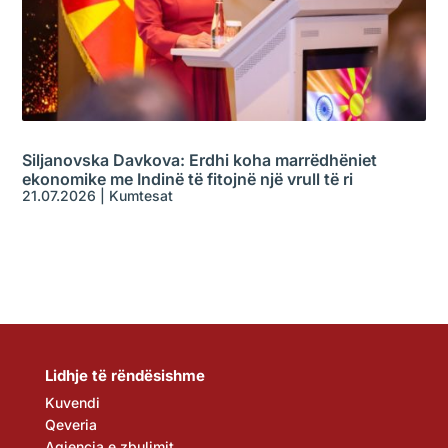
Siljanovska Davkova: Erdhi koha marrëdhëniet
ekonomike me Indinë të fitojnë një vrull të ri
21.07.2026
|
Kumtesat
Lidhje të rëndësishme
Kuvendi
Qeveria
Agjencia e zbulimit