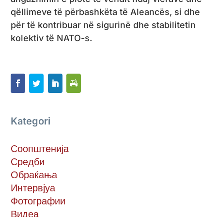
qëllimeve të përbashkëta të Aleancës, si dhe
për të kontribuar në sigurinë dhe stabilitetin
kolektiv të NATO-s.
Kategori
Соопштенија
Средби
Обраќања
Интервјуа
Фотографии
Видеа