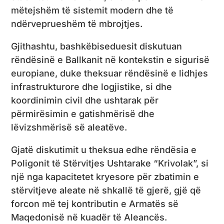
mëtejshëm të sistemit modern dhe të
ndërveprueshëm të mbrojtjes.
Gjithashtu, bashkëbiseduesit diskutuan
rëndësinë e Ballkanit në kontekstin e sigurisë
europiane, duke theksuar rëndësinë e lidhjes
infrastrukturore dhe logjistike, si dhe
koordinimin civil dhe ushtarak për
përmirësimin e gatishmërisë dhe
lëvizshmërisë së aleatëve.
Gjatë diskutimit u theksua edhe rëndësia e
Poligonit të Stërvitjes Ushtarake “Krivolak”, si
një nga kapacitetet kryesore për zbatimin e
stërvitjeve aleate në shkallë të gjerë, gjë që
forcon më tej kontributin e Armatës së
Maqedonisë në kuadër të Aleancës.