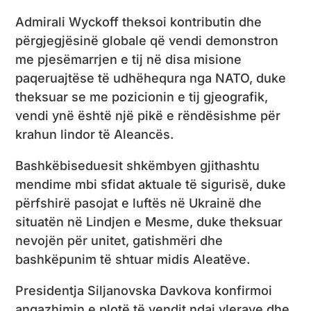
Admirali Wyckoff theksoi kontributin dhe
përgjegjësinë globale që vendi demonstron
me pjesëmarrjen e tij në disa misione
paqeruajtëse të udhëhequra nga NATO, duke
theksuar se me pozicionin e tij gjeografik,
vendi ynë është një pikë e rëndësishme për
krahun lindor të Aleancës.
Bashkëbiseduesit shkëmbyen gjithashtu
mendime mbi sfidat aktuale të sigurisë, duke
përfshirë pasojat e luftës në Ukrainë dhe
situatën në Lindjen e Mesme, duke theksuar
nevojën për unitet, gatishmëri dhe
bashkëpunim të shtuar midis Aleatëve.
Presidentja Siljanovska Davkova konfirmoi
angazhimin e plotë të vendit ndaj vlerave dhe