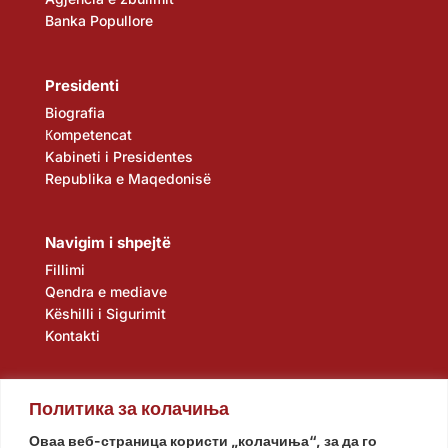
Banka Popullore
Presidenti
Biografia
Кompetencat
Kabineti i Presidentes
Republika e Maqedonisë
Navigim i shpejtë
Fillimi
Qendra e mediave
Këshilli i Sigurimit
Kontakti
Политика за колачиња
Оваа веб-страница користи „колачиња“, за да го