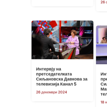
26 
Интервју на
претседателката
Ин
Сиљановска Давкова за
пр
телевизија Канал 5
Си
Ма
26 декември 2024
те
18 