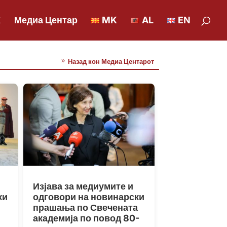
К
Медиа Центар
MK
AL
EN
Назад кон Медиа Центарот
Изјава за медиумите и
ки
одговори на новинарски
прашања по Свечената
академија по повод 80-