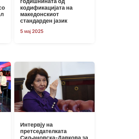
годишнината од
со
кодификацијата на
ел
македонскиот
стандарден јазик
5 мај 2025
Интервју на
претседателката
Сиљановска-Давкова за