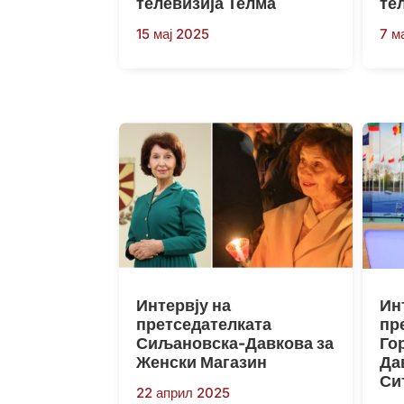
телевизија Телма
те
15 мај 2025
7 м
Интервју на
Ин
претседателката
пр
Сиљановска-Давкова за
Го
Женски Магазин
Да
Си
22 април 2025