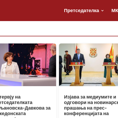
Претседателка
М
тервју на
Изјава за медиумите и
етседателката
одговори на новинарс
љановска-Давкова за
прашања на прес-
кедонската
конференцијата на