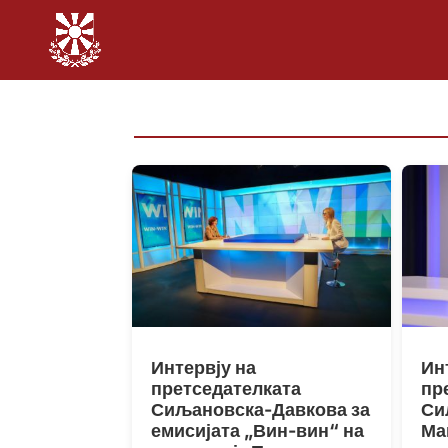
Интервју на
Ин
претседателката
пр
Сиљановска-Давкова за
Си
емисијата „Вин-вин“ на
Ма