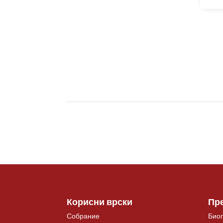
Корисни врски
Пр
Собрание
Биог