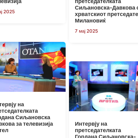
левизија
претседателката
Сиљановска-Давкова 
ај 2025
хрватскиот претседат
Милановиќ
7 мај 2025
тервју на
етседателката
рдана Сиљановска
вкова за телевизија
Интервју на
тел
претседателката
Гордана Сиљановска-