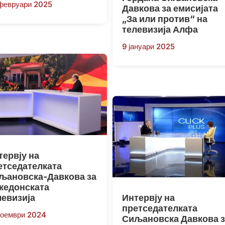
февруари 2025
Давкова за емисијата
„За или против“ на
телевизија Алфа
9 јануари 2025
тервју на
етседателката
љановска-Давкова за
кедонската
левизија
Интервју на
претседателката
ноември 2024
Сиљановска Давкова з