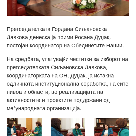
Претседателката Гордана Сиљановска
Давкова денеска ја прими Росана Дуџак,
постојан координатор на Обединетите Нации.
На средбата, упатувајќи честитки за изборот на
претседателката Сиљановска Давкова,
координаторката на ОН, Дуџак, ја истакна
одличната институционална соработка, на сите
нивоа и области, во реализацијата на
активностите и проектите поддржани од
меѓународната организација.