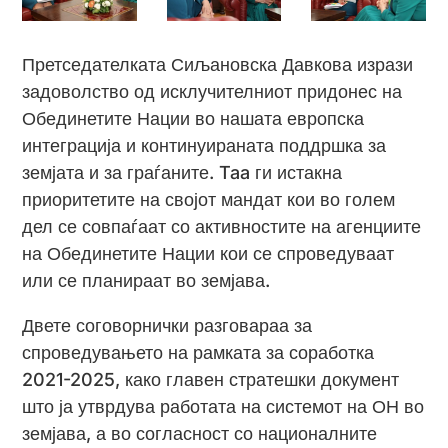
Претседателката Сиљановска Давкова изрази
задоволство од исклучителниот придонес на
Обединетите Нации во нашата европска
интеграција и континуираната поддршка за
земјата и за граѓаните. Taa ги истакна
приоритетите на својот мандат кои во голем
дел се совпаѓаат со активностите на агенциите
на Обединетите Нации кои се спроведуваат
или се планираат во земјава.
Двете соговорнички разговараа за
спроведувањето на рамката за соработка
2021-2025, како главен стратешки документ
што ја утврдува работата на системот на ОН во
земјава, а во согласност со националните