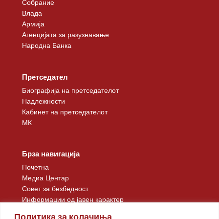
Собрание
Влада
Армија
Агенцијата за разузнавање
Народна Банка
Претседател
Биографија на претседателот
Надлежности
Кабинет на претседателот
МК
Брза навигација
Почетна
Медиа Центар
Совет за безбедност
Информации од јавен карактер
Контакт
Политика за колачиња