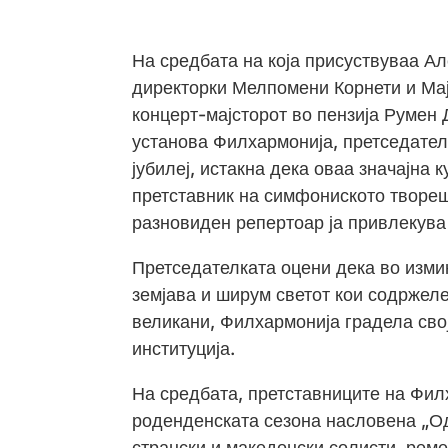
На средбата на која присуствуваа Ал
директорки Мелпомени Корнети и Мај
концерт-мајсторот во пензија Румен
установа Филхармонија, претседател
јубилеј, истакна дека оваа значајна 
претставник на симфониското творешт
разновиден репертоар ја привлекува
Претседателката оцени дека во изми
земјава и ширум светот кои содржеле
великани, Филхармонија градела сво
институција.
На средбата, претставниците на Фил
роденденската сезона насловена „Од
странски и македонски солисти, рем