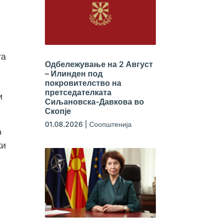
та
Одбележување на 2 Август
– Илинден под
покровителство на
претседателката
и
Сиљановска-Давкова во
Скопје
01.08.2026
|
Соопштенија
о
ки