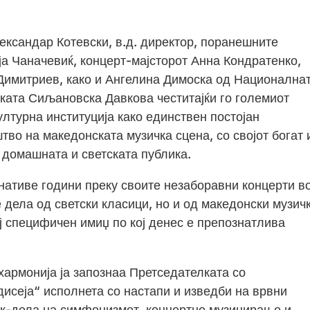
ександар Котевски, в.д. директор, поранешните
а Чаначевиќ, концерт-мајсторот Анна Кондратенко,
 Димитриев, како и Ангелина Димоска од Национална
ката Сиљановска Давкова честитајќи го големиот
културна институција како единствен постојан
во на македонската музичка сцена, со својот богат 
 домашната и светската публика.
нативе години преку своите незаборавни концерти в
 дела од светски класици, но и од македонски музич
ј специфичен имиџ по кој денес е препознатлива
хармонија ја запознаа Претседателката со
исеја“ исполнета со настапи и изведби на врвни
ек-дела на симфонизмот, концертно музицирање и