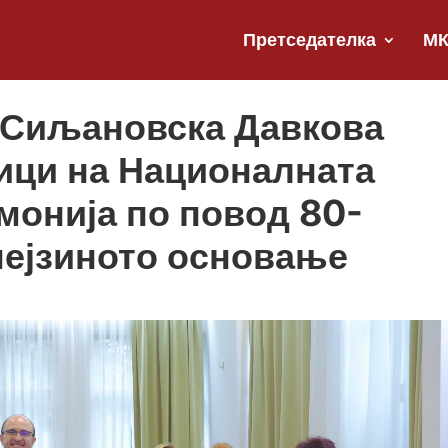
Претседателка
М
 Сиљановска Давкова
ици на Националната
монија по повод 80-
нејзиното основање