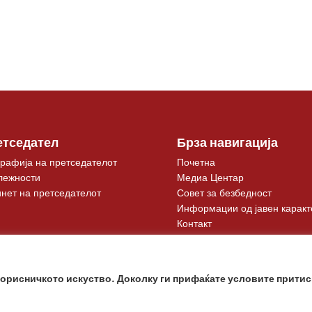
етседател
Брза навигација
рафија на претседателот
Почетна
лежности
Медиа Центар
нет на претседателот
Совет за безбедност
Информации од јавен каракт
Контакт
корисничкото искуство. Доколку ги прифаќате условите притис