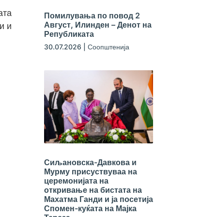
ата
Помилувања по повод 2
Август, Илинден – Денот на
и и
Републиката
30.07.2026
|
Соопштенија
Сиљановска-Давкова и
Мурму присуствуваа на
церемонијата на
откривање на бистата на
Махатма Ганди и ја посетија
Спомен-куќата на Мајка