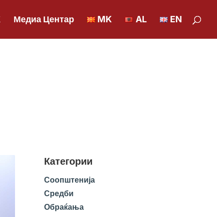
К
Медиа Центар
MK
AL
EN
Категории
Соопштенија
Средби
Обраќања