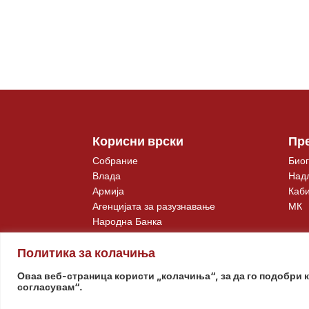
Корисни врски
Пр
Собрание
Биог
Влада
Над
Армија
Каби
Агенцијата за разузнавање
МК
Народна Банка
Политика за колачиња
Оваа веб-страница користи „колачиња“, за да го подобри 
согласувам“.
© www.pretsedatel.mk