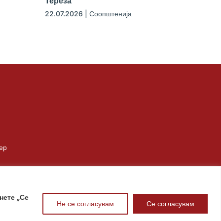
Тереза
22.07.2026
|
Соопштенија
ер
нете „Се
Не се согласувам
Се согласувам