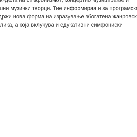
ни музички творци. Тие информираа и за програмск
содржи нова форма на изразување збогатена жанровск
лика, а која вклучува и едукативни симфониски