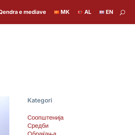
Qendra e mediave
MK
AL
EN
Kategori
Соопштенија
Средби
Обраќања