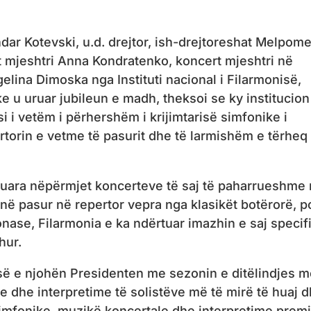
ar Kotevski, u.d. drejtor, ish-drejtoreshat Melpome
 mjeshtri Anna Kondratenko, koncert mjeshtri në
lina Dimoska nga Instituti nacional i Filarmonisë,
 u uruar jubileun e madh, theksoi se ky institucion 
 i vetëm i përhershëm i krijimtarisë simfonike i
orin e vetme të pasurit dhe të larmishëm e tërheq
kaluara nëpërmjet koncerteve të saj të paharrueshme
në pasur në repertor vepra nga klasikët botërorë, p
se, Filarmonia e ka ndërtuar imazhin e saj specif
hur.
së e njohën Presidenten me sezonin e ditëlindjes 
e dhe interpretime të solistëve më të mirë të huaj 
mfonike, muzikë koncertale dhe interpretime prem