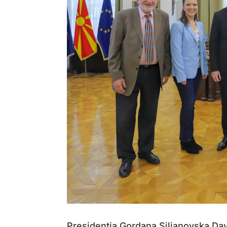
Presidentja Gordana Siljanovska Davk