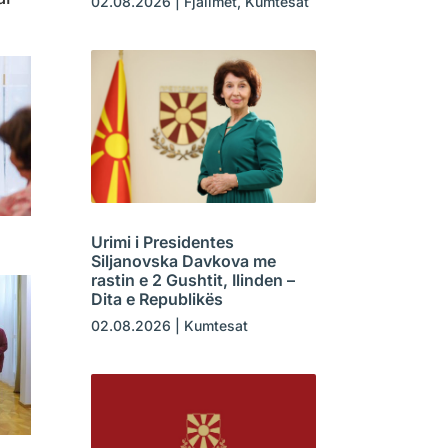
02.08.2026
|
Fjalimet
,
Kumtesat
Urimi i Presidentes
Siljanovska Davkova me
rastin e 2 Gushtit, Ilinden –
Dita e Republikës
02.08.2026
|
Kumtesat