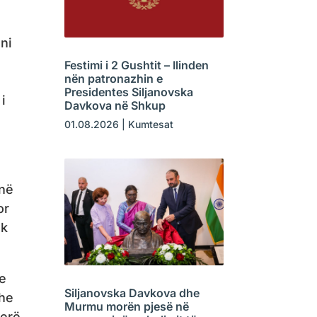
ni
Festimi i 2 Gushtit – Ilinden
nën patronazhin e
Presidentes Siljanovska
i
Davkova në Shkup
01.08.2026
|
Kumtesat
 në
or
ik
me
Siljanovska Davkova dhe
dhe
Murmu morën pjesë në
ierë