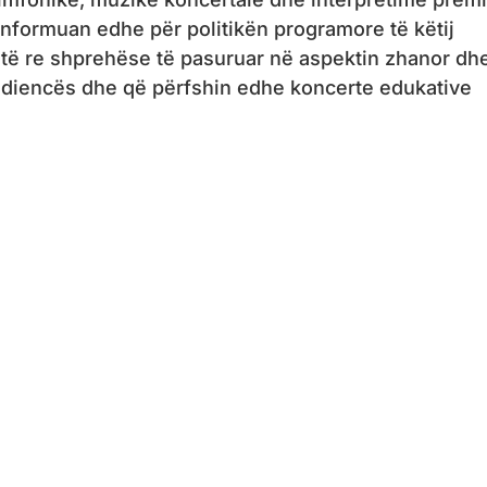
informuan edhe për politikën programore të këtij
më të re shprehëse të pasuruar në aspektin zhanor dh
audiencës dhe që përfshin edhe koncerte edukative