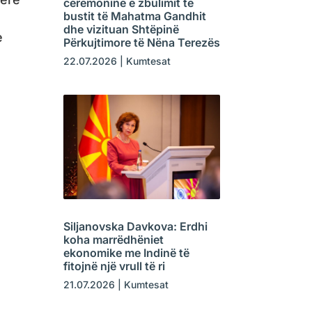
ceremoninë e zbulimit të
bustit të Mahatma Gandhit
dhe vizituan Shtëpinë
e
Përkujtimore të Nëna Terezës
22.07.2026
|
Kumtesat
Siljanovska Davkova: Erdhi
koha marrëdhëniet
ekonomike me Indinë të
fitojnë një vrull të ri
21.07.2026
|
Kumtesat