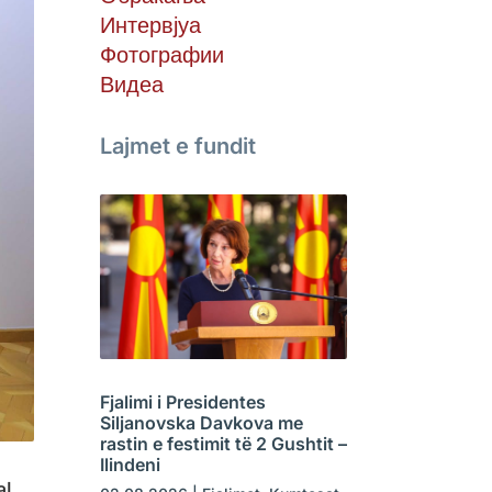
Интервјуа
Фотографии
Видеа
Lajmet e fundit
Fjalimi i Presidentes
Siljanovska Davkova me
rastin e festimit të 2 Gushtit –
Ilindeni
al