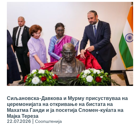
Сиљановска-Давкова и Мурму присуствуваа на
церемонијата на откривање на бистата на
Махатма Ганди и ја посетија Спомен-куќата на
Мајка Тереза
22.07.2026
|
Соопштенија