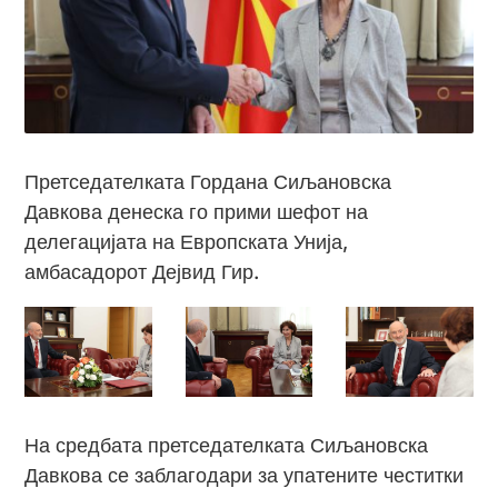
Претседателката Гордана Сиљановска
Давкова денеска го прими шефот на
делегацијата на Европската Унија,
амбасадорот Дејвид Гир.
На средбата претседателката Сиљановска
Давкова се заблагодари за упатените честитки