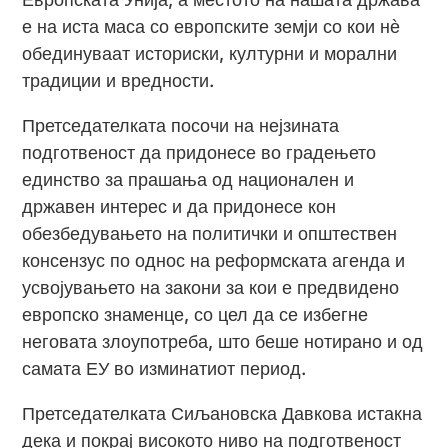
е на иста маса со европските земји со кои нѐ
обединуваат историски, културни и морални
традиции и вредности.
Претседателката посочи на нејзината
подготвеност да придонесе во градењето
единство за прашања од национален и
државен интерес и да придонесе кон
обезбедувањето на политички и општествен
консензус по однос на реформската агенда и
усвојувањето на закони за кои е предвидено
европско знаменце, со цел да се избегне
неговата злоупотреба, што беше нотирано и од
самата ЕУ во изминатиот период.
Претседателката Сиљановска Давкова истакна
дека и покрај високото ниво на подготвеност