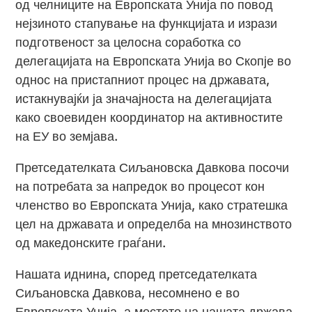
од челниците на Европската Унија по повод
нејзиното стапување на функцијата и изрази
подготвеност за целосна соработка со
делегацијата на Европската Унија во Скопје во
однос на пристапниот процес на државата,
истакнувајќи ја значајноста на делегацијата
како своевиден координатор на активностите
на ЕУ во земјава.
Претседателката Сиљановска Давкова посочи
на потребата за напредок во процесот кон
членство во Европската Унија, како стратешка
цел на државата и определба на мнозинството
од македонските граѓани.
Нашата иднина, според претседателката
Сиљановска Давкова, несомнено е во
Европската Унија, а местото на нашата држава