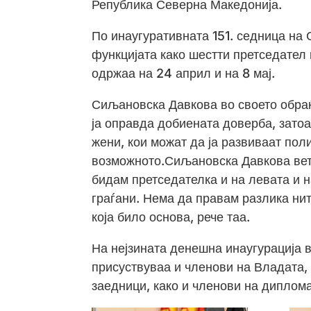
Република Северна Македонија.
По инаугуративната 151. седница на
функцијата како шестти претседател
одржаа на 24 април и на 8 мај.
Сиљановска Давкова во своето обраќ
ја оправда добиената доверба, затоа
жени, кои можат да ја развиваат пол
возможното.Сиљановска Давкова вети
бидам претседателка и на левата и н
граѓани. Нема да правам разлика ниту
која било основа, рече таа.
На нејзината денешна инаугурација в
присуствуваа и членови на Владата,
заедници, како и членови на диплома