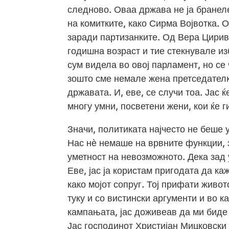
следново. Оваа држава не ја бранеле
на комитките, како Сирма Војвотка. О
заради партизанките. Од Вера Цириви
годишна возраст и тие стекнувале и
сум видела во овој парламент, но се
зошто сме немале жена претседателк
државата. И, еве, се случи тоа. Јас 
многу умни, посветени жени, кои ќе г
Значи, политиката најчесто не беше у
Нас нѐ немаше на врвните функции, 
уметност на невозможното. Дека зад
Еве, јас ја користам пригодата да к
како мојот сопруг. Тој прифати живо
туку и со вистински аргументи и во 
кампањата, јас доживеав да ми биде 
Јас господинот Христијан Мицковски 