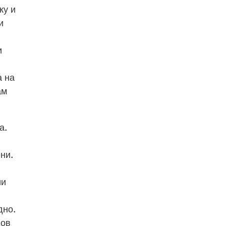
ку и
и
и
а на
ам
а.
ни.
ии
дно.
дов