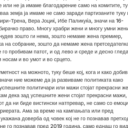
 или не ја имаме благодарение само на комитите, ту
ваа земја ја имаме не само заради партизаните туку 
ри-Трена, Вера Јоциќ, Ибе Паликуќа, значи на 16-
збирачко право. Многу храбри жени и многу умни жен
 чудев зошто ги нема, зошто немаме жена премиер,
а на собрание, зошто да немаме жена претседателк
ќе го пробивам патот, и од лево и среде и десно глед
и носам и во умот и во срцето.
метност на можното, туку беше кој, кога и како добив
значи ние можеме да ја развиваме политиката како
 успешните политичари или мажи стојат прекрасни же
ажам дека зад успешните жени стојат прекрасни мажи,
тот да ни биде вистински натпревар, не само со емоц
кариерата. Ама за време на кампањата или пред
укажана доверба од човек кој не го познавав претхо
не го познавав пред 2019 година, само еднаш го ви