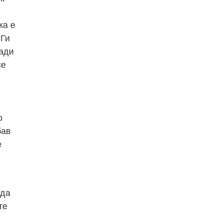
ка е
 Ги
ради
се
о
бав
е
 да
те