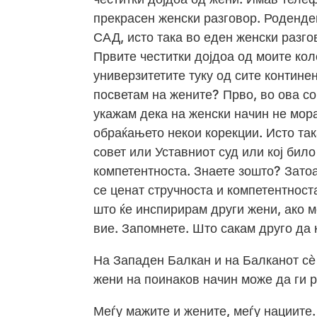
прекрасен женски разговор. Роденде
САД, исто така во еден женски разгов
Првите честитки дојдоа од моите кол
универзитетите туку од сите континен
посветам на жените? Прво, во ова соб
укажам дека на женски начин не мора
обраќањето некои корекции. Исто та
совет или Уставниот суд или кој било
компетентноста. Знаете зошто? Затоа
се ценат стручноста и компетентноста
што ќе инспирирам други жени, ако м
вие. Запомнете. Што сакам друго да
На Западен Балкан и на Балканот сѐ 
жени на поинаков начин може да ги 
Меѓу мажите и жените, меѓу нациите.