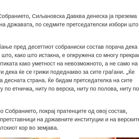
 Собранието, Сиљановска Давква денеска ја презема
 на државата, по седмите претседателски избори што
ање пред десеттиот собраниски состав порача дека 
 што, како што истакна, е опкружена со многу прекра
итиката како уметност на невозможното, а не само на
 дека ќе се грижи подеднакво за сите граѓани. „Ќе
а десната страна. Ќе бидам претседателка на сите
 по етничка, ниту по верска, ниту по полова, ниту по
о Собранието, покрај пратенците од овој состав,
 претставници на државните институции и на верскит
тскиот кор во земјава.