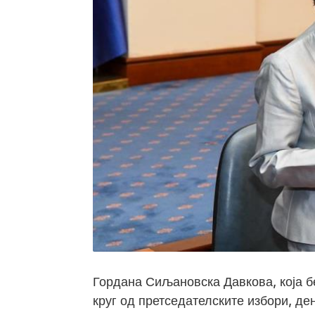
Гордана Сиљановска Давкова, која б
круг од претседателските избори, де