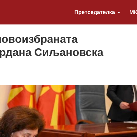
Претседателка
М
новоизбраната
ордана Сиљановска