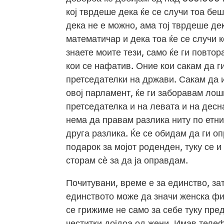
кој тврдеше дека ќе се случи тоа бе
дека не е можно, ама тој тврдеше де
математичар и дека тоа ќе се случи 
знаете моите тези, само ќе ги повто
кои се нафатив. Оние кои сакам да г
претседателки на држави. Сакам да и
овој парламент, ќе ги заборавам лош
претседателка и на левата и на десн
нема да правам разлика ниту по етни
друга разлика. Ќе се обидам да ги о
подарок за мојот роденден, туку се и
сторам сѐ за да ја оправдам.
Почитувани, време е за единство, за
единството може да значи женска фи
се грижиме не само за себе туку пре
честитки дојдоа од жени. Имав телеф