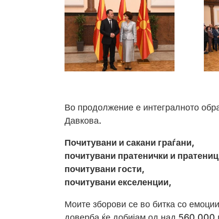
Во продолжение е интегралното обр
Давкова.
Почитувани и сакани граѓани,
почитувани пратенички и пратениц
почитувани гости,
почитувани екселенции,
Моите зборови се во битка со емоци
доверба ќе добијам од над 560.000 г