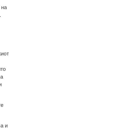
 на
.
киот
што
на
и
те
ва и