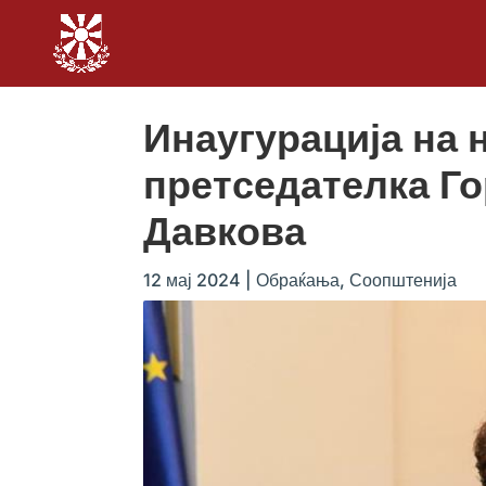
Инаугурација на 
претседателка Г
Давкова
12 мај 2024
|
Обраќања
,
Соопштенија