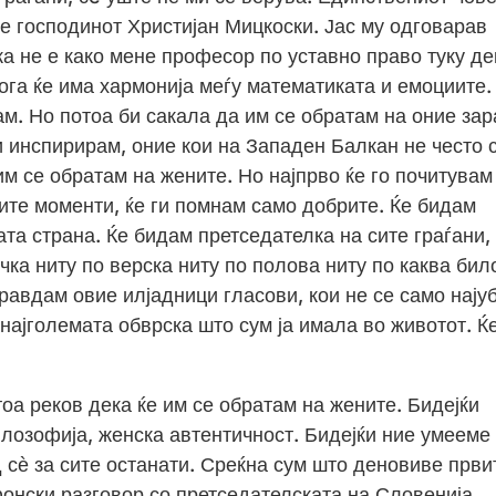
ше господинот Христијан Мицкоски. Јас му одговарав
ка не е како мене професор по уставно право туку де
кога ќе има хармонија меѓу математиката и емоциите.
рам. Но потоа би сакала да им се обратам на оние за
и инспирирам, оние кои на Западен Балкан не често 
м се обратам на жените. Но најпрво ќе го почитувам
ите моменти, ќе ги помнам само добрите. Ќе бидам
ата страна. Ќе бидам претседателка на сите граѓани,
чка ниту по верска ниту по полова ниту по каква бил
правдам овие илјадници гласови, кои не се само нају
 најголемата обврска што сум ја имала во животот. Ќ
тоа реков дека ќе им се обратам на жените. Бидејќи
лозофија, женска автентичност. Бидејќи ние умееме
д сѐ за сите останати. Среќна сум што деновиве први
онски разговор со претседателската на Словенија,