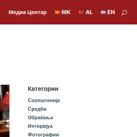
К
Медиа Центар
MK
AL
EN
Категории
Соопштенија
Средби
Обраќања
Интервјуа
Фотографии