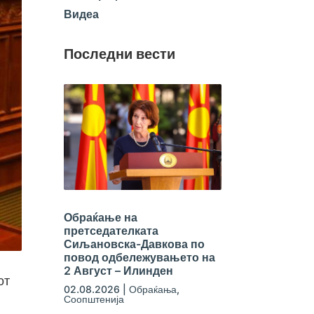
Видеа
Последни вести
Обраќање на
претседателката
Сиљановска-Давкова по
повод одбележувањето на
2 Август – Илинден
от
02.08.2026
|
Обраќања
,
Соопштенија