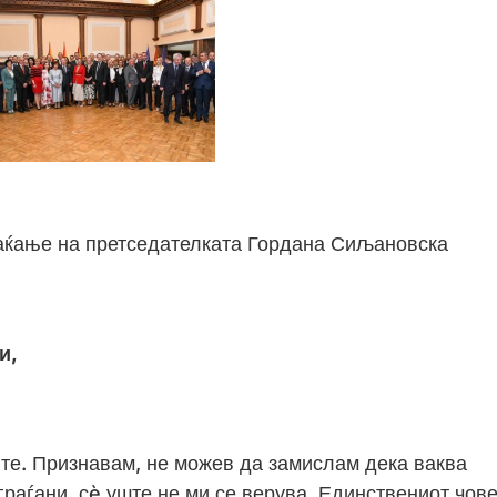
аќање на претседателката Гордана Сиљановска
и,
ите. Признавам, не можев да замислам дека ваква
раѓани, сè уште не ми се верува. Единствениот чов