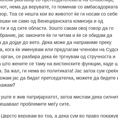
нот, нема да верувате, го поминав со амбасадорката
ор. Тоа се нешта кои во животот ќе ги носам со себе
ешки не само од Венецијанската комисија и од
ти и од сите области. Зошто сакам овој говор да го
рание, јас законите ќе ги читам и ќе се обидам да
 да дојде до вето. Дека може да направиме преку
ка, кога ќе именувам или предлагам членови на Судс
 орган, се разбира дека ќе тргнувам од стручноста и
 што жените се таму на вистинските функции, каде 
. За жал, ги нема во политиката! Јас затоа сум среќ
ожам јас да бидат претседателка, можете да бидете 
 кажам?
уште е жив патријархатот, затоа мислам дека силни
решаваат проблемите меѓу сите.
 Цврсто верувам во тоа, а дека сум во право покажу