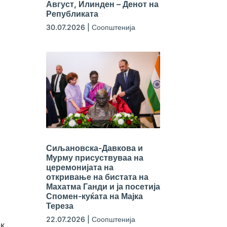
Август, Илинден – Денот на
Републиката
30.07.2026
|
Соопштенија
Сиљановска-Давкова и
Мурму присуствуваа на
церемонијата на
откривање на бистата на
Махатма Ганди и ја посетија
Спомен-куќата на Мајка
Тереза
22.07.2026
|
Соопштенија
ек