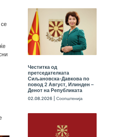
 се
ќе
сни
Честитка од
претседателката
Сиљановска-Давкова по
повод 2 Август, Илинден –
Денот на Републиката
02.08.2026
|
Соопштенија
е