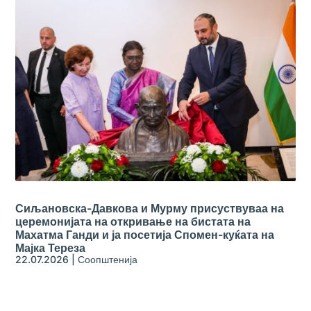
Сиљановска-Давкова и Мурму присуствуваа на
церемонијата на откривање на бистата на
Махатма Ганди и ја посетија Спомен-куќата на
Мајка Тереза
22.07.2026
|
Соопштенија