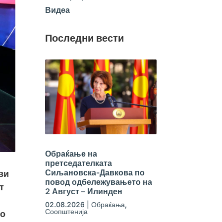
Видеа
Последни вести
Обраќање на
претседателката
Сиљановска-Давкова по
ви
повод одбележувањето на
т
2 Август – Илинден
02.08.2026
|
Обраќања
,
Соопштенија
то