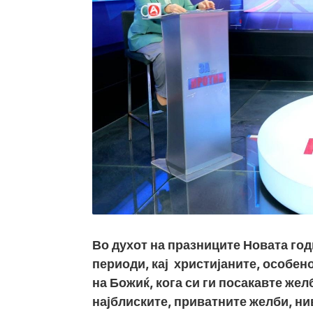
Во духот на празниците Новата год
периоди, кај христијаните, особен
на Божиќ, кога си ги посакавте желб
најблиските, приватните желби, ни