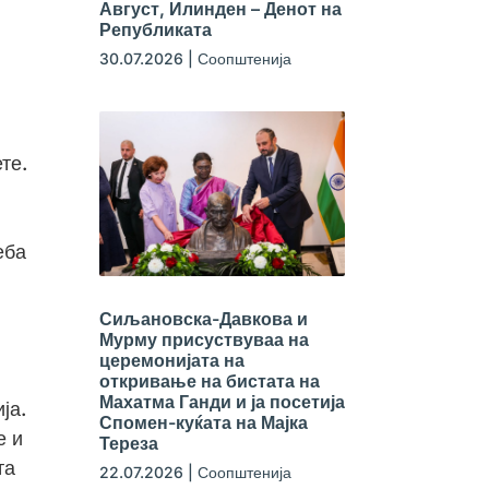
Август, Илинден – Денот на
Републиката
30.07.2026
|
Соопштенија
те.
еба
Сиљановска-Давкова и
Мурму присуствуваа на
церемонијата на
откривање на бистата на
Махатма Ганди и ја посетија
ја.
Спомен-куќата на Мајка
е и
Тереза
та
22.07.2026
|
Соопштенија