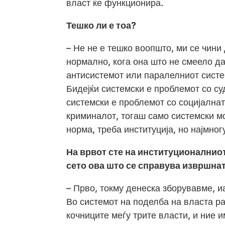
власт ќе функционира.
Тешко ли е тоа?
– Не не е тешко воопшто, ми се чини
нормално, кога она што не смеело да
антисистемот или паралелниот систем
Бидејќи системски е проблемот со су
системски е проблемот со социјалнат
криминалот, тогаш само системски м
норма, треба институција, но најмног
На врвот сте на институционалниот 
сето ова што се справува извршнат
– Прво, токму денеска зборувавме, 
Во системот на поделба на власта р
кочниците меѓу трите власти, и ние и