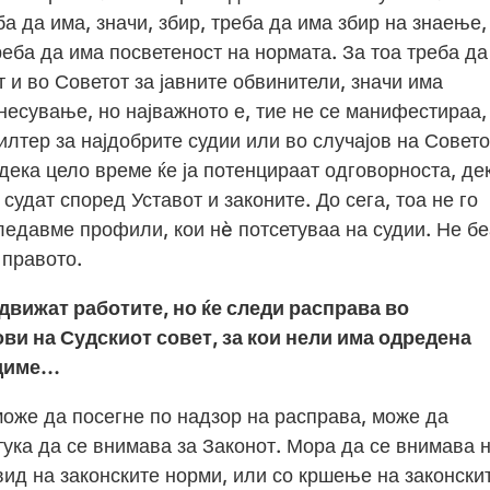
а да има, значи, збир, треба да има збир на знаење,
реба да има посветеност на нормата. За тоа треба да
т и во Советот за јавните обвинители, значи има
несување, но најважното е, тие не се манифестираа,
илтер за најдобрите судии или во случајов на Совето
 дека цело време ќе ја потенцираат одговорноста, де
судат според Уставот и законите. До сега, тоа не го
ледавме профили, кои нè потсетуваа на судии. Не бе
 правото.
 движат работите, но ќе следи расправа во
ви на Судскиот совет, за кои нели има одредена
идиме…
оже да посегне по надзор на расправа, може да
тука да се внимава за Законот. Мора да се внимава 
вид на законските норми, или со кршење на законски