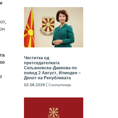
и
от,
кон
та
Честитка од
во
претседателката
Сиљановска-Давкова по
повод 2 Август, Илинден –
о
Денот на Републиката
02.08.2026
|
Соопштенија