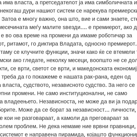
а има власта, а претседателот ја има симболичната 
онекогаш дури нашиот систем се нарекува премиерск
Затоа е многу важно, она што, вие и сами знаете, ст
месечината меѓу малите ѕвезди…. е премиерот, ако 
ро е во ова време на промени да имаме роботичар за
от, ритамот, го диктира Владата, односно премиерот.
 таму се клучните функции, значи како ќе се втемели 
мски ако гледате, неколку месеци, воопшто не се до
ти, се врти, светот се врти, и македонската економи
 треба да го покажеме е нашата рак-рана, еден од
 власта, судството, независното судство. За него се
рупни промени. Не само институционални, не само
а владеењето. Независноста, не може да ви ја пода
зборите. Може да се борат за независност… личности,
уѓе кои не разговараат, а камоли да преговараат за
голем проблем. Не дека немаме ние врвни правници,
о системот е направена пирамида, којашто функциони