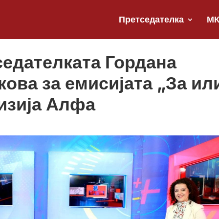
Претседателка
М
седателката Гордана
ова за емисијата „За ил
изија Алфа