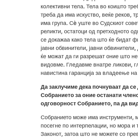
колективни тела. Тела во коишто треб
треба да има искуство, веќе реков, т
има група. Сè уште во Судскиот сове
реликти, остатоци од претходното од
се докажаа како тела што ќе бидат ф
јавни обвинители, јавни обвинители,
ќе можат да ги разрешат оние што не 
видовме. Гледавме внатре ликови, г
навистина гаранција за владеење на
Да заклучиме дека почнуваат да се
Собранието за оние останати члено
одговорност Собранието, па да в
Собранието може има инструменти, м
посегне по интерпелации, но мора и 
Законот, затоа што не можете со пре