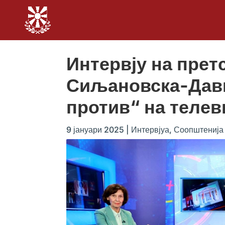
Интервју на прет
Сиљановска-Давк
против“ на телев
9 јануари 2025
|
Интервјуа
,
Соопштенија