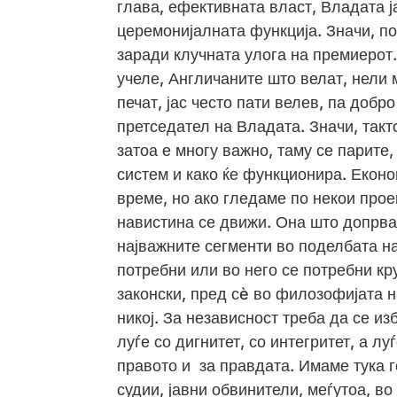
глава, ефективната власт, Владата ј
церемонијалната функција. Значи, п
заради клучната улога на премиерот. 
учеле, Англичаните што велат, нели 
печат, јас често пати велев, па доб
претседател на Владата. Значи, такт
затоа е многу важно, таму се парите,
систем и како ќе функционира. Еконо
време, но ако гледаме по некои проек
навистина се движи. Она што допрва
најважните сегменти во поделбата на
потребни или во него се потребни к
законски, пред сè во филозофијата н
никој. За независност треба да се и
луѓе со дигнитет, со интегритет, а л
правото и за правдата. Имаме тука 
судии, јавни обвинители, меѓутоа, в