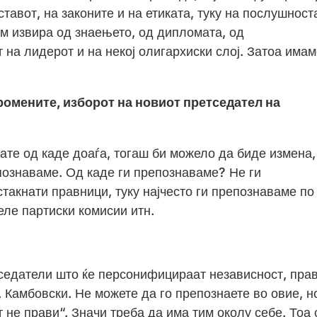
тавот, на законите и на етиката, туку на послушност
м извира од знаењето, од дипломата, од
 на лидерот и на некој олигархиски слој. Затоа има
ромените, изборот на новиот претседател на
дате од каде доаѓа, тогаш би можело да биде измена,
епознаваме. Од каде ги препознаваме? Не ги
такнати правници, туку најчесто ги препознаваме по
еле партиски комисии итн.
седатели што ќе персонифицираат независност, прав
. Камбовски. Не можете да го препознаете во овие, н
 не прави“. Значи треба да има тим околу себе. Тоа 