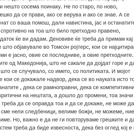
и нешто сосема поинаку. Не по старо, по ново,
ешко да се прави, ако се верува и ако се знае. А се
нат со ваша помош, дали навистина, јас и останатит
 спротивно на тоа што било претходно правено,
одаток ќе ви дадам. Деновиве ќе треба да примам кај
е што објавувале во Томсон ројтерс, кои се најцитир
 ми е јасно, овие се последниве, а овие претходните.
ите од Македонија, што не сакале да дојдат горе и д
што се случувало, со името, со политиката. И мојот
ие кои се докажале надвор, дека се во науката исто т
анатите , дека се рамноправни, дека се компетитивни
критични на нештата, а дошло до промени, тоа значи
 треба да се оправда тоа и да се докаже, не може да
 сме нели следбеници, велиме божји, не можеме, ние
име. Но, важно е да не ги повторуваме грешките и д
стем треба да биде извесноста, дека без оглед кој е