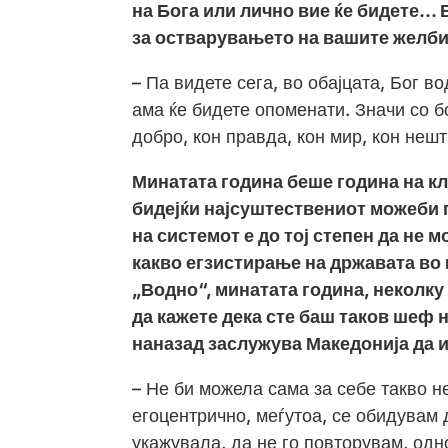
на Бога или лично вие ќе бидете… 
за остварувањето на вашите желби
– Па видете сега, во обајцата, Бог в
ама ќе бидете опоменати. Значи со бо
добро, кон правда, кон мир, кон нешт
Минатата година беше година на к
бидејќи најсуштествениот можеби 
на системот е до тој степен да не 
какво егзистирање на државата во
„Водно“, минатата година, неколку 
да кажете дека сте баш таков шеф 
наназад заслужува Македонија да и
– Не би можела сама за себе такво 
егоцентрично, меѓутоа, се обидувам
укажувала, да не го повторувам, одн