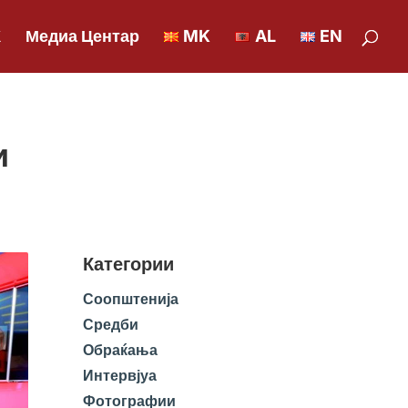
К
Медиа Центар
MK
AL
EN
и
Категории
Соопштенија
Средби
Обраќања
Интервјуа
Фотографии