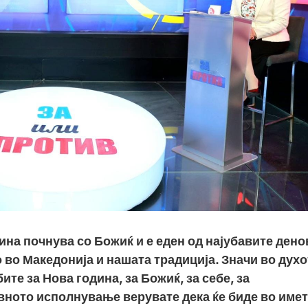
ина почнува со Божиќ и е еден од најубавите дено
о во Македонија и нашата традиција. Значи во духо
ите за Нова година, за Божиќ, за себе, за
вното исполнување верувате дека ќе биде во име