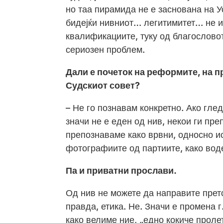
но таа пирамида не е заснована на Ус
бидејќи нивниот… легитимитет… не и
квалификациите, туку од благословот
сериозен проблем.
Дали е почеток на реформите, на п
Судскиот совет?
– Не го познавам конкретно. Ако гле
значи не е еден од нив, некои ги пр
препознаваме како врвни, односно ис
фотографиите од партиите, како вод
Па и приватни прослави.
Од нив не можете да направите прет
правда, етика. Не. Значи е промена г
како велиме ние, „едно кокиче пролет