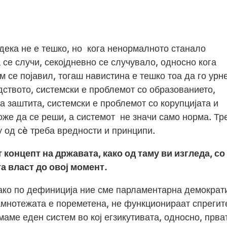
 дека не е тешко, но кога ненормалното станало
 се случи, секојдневно се случувало, односно кога
 се појавил, тогаш навистина е тешко тоа да го урне
дството, системски е проблемот со образованието,
а заштита, системски е проблемот со корупцијата и
оже да се реши, а системот не значи само норма. Тр
у од сè треба вредности и принципи.
концепт на државата, како од таму ви изгледа, со
а власт до овој момент.
иако по дефиниција ние сме парламентарна демократи
амнотежата е пореметена, не функционираат спрегит
маме еден систем во кој егзикутивата, односно, прва