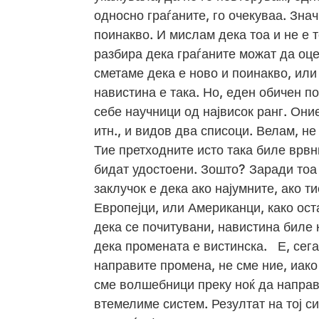
односно граѓаните, го очекуваа. Знач
поинакво. И мислам дека тоа и не е т
разбира дека граѓаните можат да оце
сметаме дека е ново и поинакво, или
навистина е така. Но, еден обичен п
себе научници од највисок ранг. Они
итн., и видов два списоци. Велам, не
Тие претходните исто така биле врвн
бидат удостоени. Зошто? Заради тоа 
заклучок е дека ако најумните, ако т
Европејци, или Американци, како ост
дека се почитувани, навистина биле 
дека промената е вистинска. Е, сега
направите промена, не сме ние, иако
сме волшебници преку ноќ да направ
втемелиме систем. Резултат на тој си