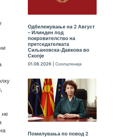
е
Одбележување на 2 Август
– Илинден под
покровителство на
претседателката
ани
Сиљановска-Давкова во
Скопје
а
01.08.2026
|
Соопштенија
олку
,
 не
а
 на
Помилувања по повод 2