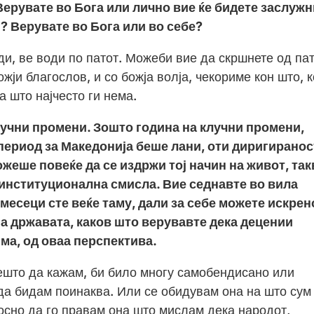
Верувате во Бога или лично вие ќе бидете заслужн
? Верувате во Бога или во себе?
оди, ве води по патот. Можеби вие да скршнете од пат
жји благослов, и со божја волја, чекориме кон што, 
а што најчесто ги нема.
лучни промени. Зошто година на клучни промени,
период за Македонија беше лани, оти диригиранос
можеше повеќе да се издржи тој начин на живот, так
 институционална смисла. Вие седнавте во вила
месеци сте веќе таму, дали за себе можете искрен
на државата, каков што верувавте дека децении
ма, од оваа перспектива.
нешто да кажам, би било многу самобендисано или
 да бидам поинаква. Или се обидувам она на што сум
осно да го правам она што мислам дека народот,