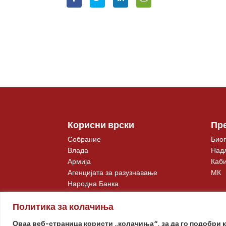
Корисни врски
Пр
Собрание
Биог
Влада
Над
Армија
Каби
Агенцијата за разузнавање
МК
Народна Банка
Политика за колачиња
Оваа веб-страница користи „колачиња“, за да го подобри 