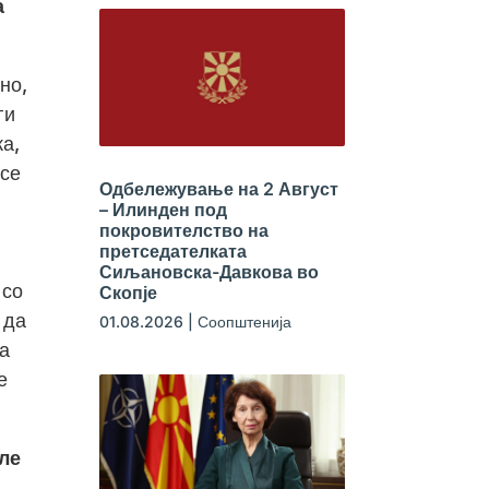
а
но,
ги
а,
 се
Одбележување на 2 Август
– Илинден под
покровителство на
претседателката
Сиљановска-Давкова во
 со
Скопје
 да
01.08.2026
|
Соопштенија
на
е
ле