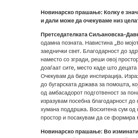
Новинарско прашање:
Колку е знач
и дали може да очекуваме низ цела
Претседателката Сиљановска-Дав
одамна позната. Навистина „Во мојот 
заеднички свет. Благодарност до здр
наместо со згради, реши овој просто
доаѓаат сите, место каде што децата 
Очекувам да биде инспирација. Изра
до бугарската држава за помошта, ко
од амбасадорот подготвеност за пон
изразувам посебна благодарност до 
хумана поддршка. Восхитена сум од 
простор и посакувам да се формира 
Новинарско прашање: Во изминати