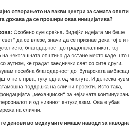
ајно отворањето на вакви центри за самата општ
та држава да се прошири оваа иницијатива?
кова:
Особено сум среќна, бидејќи идејата ми беше
свет“ да се влезе, значи да се признае дека тој е и
ужението, благодарност до градоначалникот, кој
р на некогашната општина да остане место каде што 
со аутизм, ќе градат заеднички свет со сите други.
зувам посебна благодарност до бугарската амбасад
јшто не е прва, туку една од многуте. И денеска чув
атамошна поддршка на слични проекти. Исто така,
фондацијата „Механџиски“ за нејзината континуиран
персоналот и од нивниот ентузијазам. Ова е убав
мрежа на слични.
те денови во медиумите имаше наводи за наводн