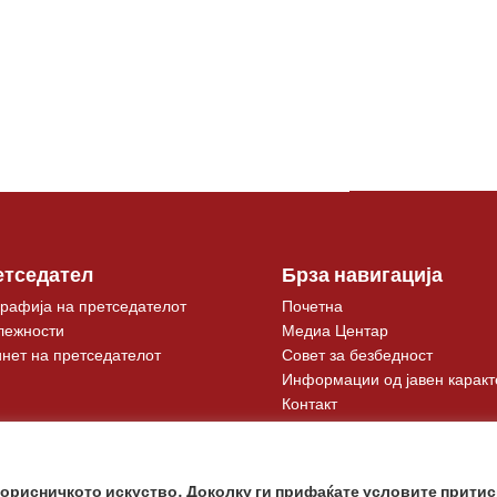
етседател
Брза навигација
рафија на претседателот
Почетна
лежности
Медиа Центар
нет на претседателот
Совет за безбедност
Информации од јавен каракт
Контакт
корисничкото искуство. Доколку ги прифаќате условите притис