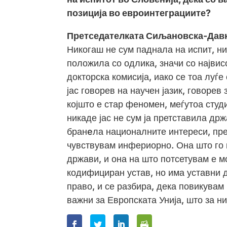
позиција во евроинтеграциите?
Претседателката Сиљановска-Дав
Никогаш не сум паднала на испит, ни
положила со одлика, значи со највис
докторска комисија, иако се тоа луѓе
јас говорев на научен јазик, говорев
којшто е стар феномен, меѓутоа студи
никаде јас не сум ја претставила др
бранeла националните интереси, пре
чувствувам инфериорно. Она што го 
држави, и она на што потсетувам е м
кодифициран устав, но има уставни 
право, и се разбира, дека повикувам
важни за Европската Унија, што за ни