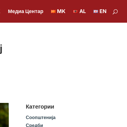
К
Медиа Центар
MK
AL
EN
ј
Категории
Соопштенија
Средби