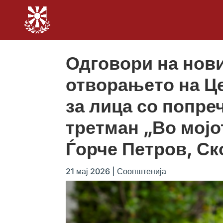
Одговори на нов
отворањето на Це
за лица со попре
третман „Во мојо
Ѓорче Петров, Ск
21 мај 2026
|
Соопштенија