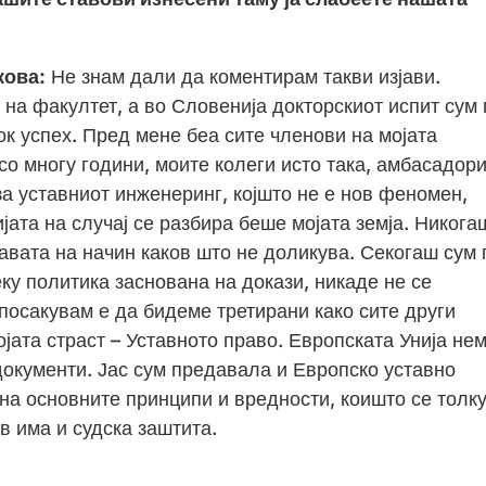
кова:
Не знам дали да коментирам такви изјави.
 на факултет, а во Словенија докторскиот испит сум 
ок успех. Пред мене беа сите членови на мојата
 со многу години, моите колеги исто така, амбасадори
 за уставниот инженеринг, којшто не е нов феномен,
јата на случај се разбира беше мојата земја. Никога
жавата на начин каков што не доликува. Секогаш сум 
ку политика заснована на докази, никаде не се
посакувам е да бидеме третирани како сите други
ојата страст – Уставното право. Европската Унија не
документи. Јас сум предавала и Европско уставно
 на основните принципи и вредности, коишто се толк
в има и судска заштита.