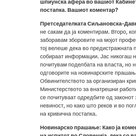
шпиунска афера во вашиот Кабинет
постапка. Вашиот коментар?
Претседателката Сиљановска-Дав
не сакам да ја коментирам. Второ, ко
заборавам зборовите на мојот профе
тој велеше дека во предистражната п
собираат информации. Јас никогаш не
почитувам поделбата на власта, но н
одговорите на новинарските прашања,
Обвинителството за организиран крим
Министерството за внатрешни работи.
се почитуваат одредбите од законот 
невиност, но како што реков и во п
на кривична постапка.
Новинарско прашање: Како ја комен
на испитот во Словенија, дека со 