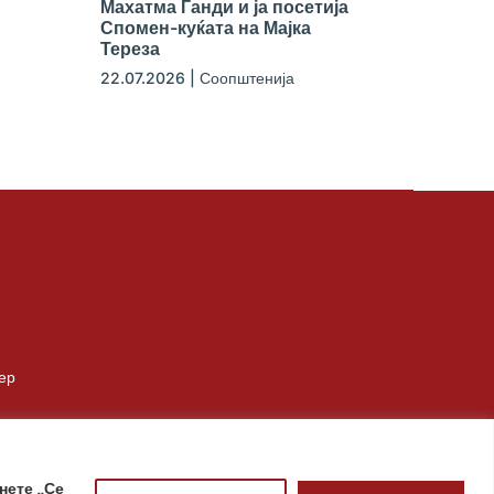
Махатма Ганди и ја посетија
Спомен-куќата на Мајка
Тереза
22.07.2026
|
Соопштенија
ер
нете „Се