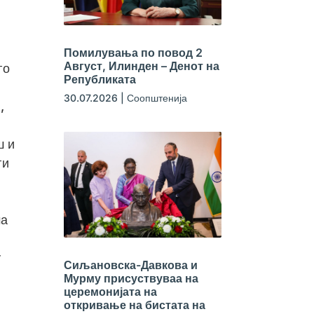
Помилувања по повод 2
Август, Илинден – Денот на
го
Републиката
30.07.2026
|
Соопштенија
,
ш и
ги
ма
у
Сиљановска-Давкова и
Мурму присуствуваа на
церемонијата на
откривање на бистата на