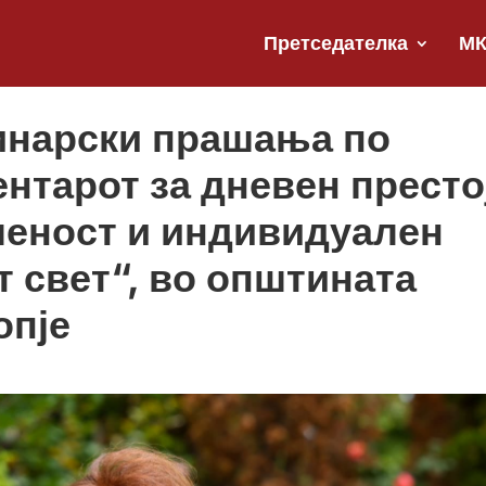
Претседателка
М
инарски прашања по
нтарот за дневен престо
ченост и индивидуален
т свет“, во општината
опје