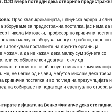
. ОЈО вчера потврди дека отвориле предистражн
кова:
Прво квалификацијата, шпиунска афера и слич
га зборуваме за предистражна постапка, јас нема да 
сор Никола Матовски, професор по кривична постапк
остапка малку се зборува, многу се работи, односно
 ги толкувам постапките на другите органи, ја
е можам, а да не кажам дека малку сум збунета со
 или со објавите кои доаѓаат токму од
инал, во коишто се објаснува нивната комуникација
 Не, не бегам од изјави, меѓутоа мислам дека треба
за кривична постапка и во поглед на презумпцијата 
оглед на собирање на податоци и евентуално отворањ
тирате изјавата на Венко Филипче дека сте падна
вашите ставови изнесени таму ја слабеете нашата