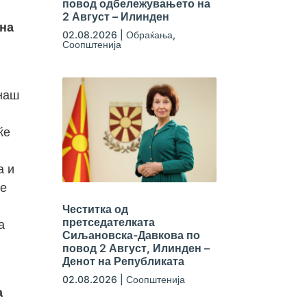
повод одбележувањето на
2 Август – Илинден
ина
02.08.2026
|
Обраќања
,
Соопштенија
 наш
ќе
а и
ме
Честитка од
претседателката
а
Сиљановска-Давкова по
повод 2 Август, Илинден –
Денот на Републиката
02.08.2026
|
Соопштенија
а