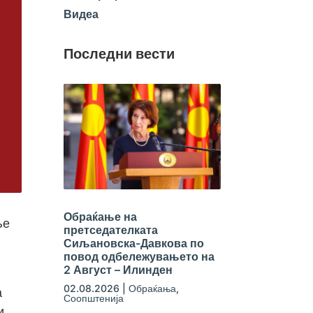
Видеа
Последни вести
Обраќање на
ње
претседателката
Сиљановска-Давкова по
повод одбележувањето на
2 Август – Илинден
02.08.2026
|
Обраќања
,
а
Соопштенија
и,