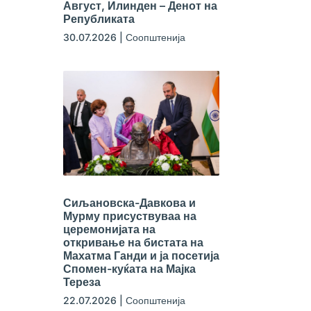
Август, Илинден – Денот на
Републиката
30.07.2026
|
Соопштенија
Сиљановска-Давкова и
Мурму присуствуваа на
церемонијата на
откривање на бистата на
Махатма Ганди и ја посетија
Спомен-куќата на Мајка
Тереза
22.07.2026
|
Соопштенија