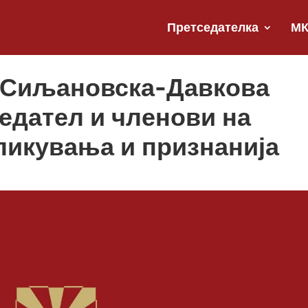
Претседателка
М
 Сиљановска-Давкова
едател и членови на
ликувања и признанија