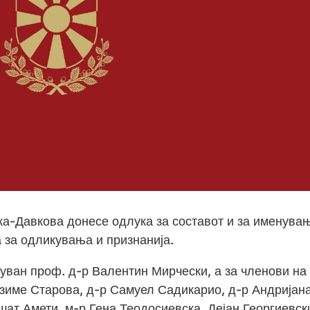
а-Давкова донесе одлука за составот и за именува
 за одликувања и признанија.
нуван проф. д-р Валентин Мирчески, а за членови на
Гзиме Старова, д-р Самуел Садикарио, д-р Андријан
шат Амети, м-р Гена Теодосиевска, Дејан Георгиевск