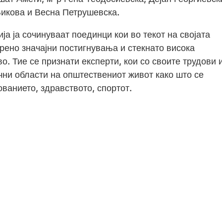
икова и Весна Петрушевска.
ја ја сочинуваат поединци кои во текот на својата
ено значајни постигнувања и стекнато висока
о. Тие се признати експерти, кои со своите трудови 
чни области на општествениот живот како што се
ованието, здравството, спортот.