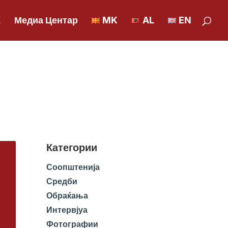
К
Медиа Центар
MK
AL
EN
Категории
Соопштенија
Средби
Обраќања
Интервјуа
Фотографии