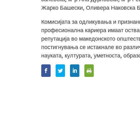
Жарко Башески, Оливера Наковска Б
Комисијата за одликувања и признани
професионална кариера имаат оствар
репутација во македонското општеств
постигнувања се истакнале во разли
науката, културата, уметноста, образ