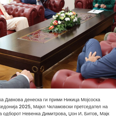
а Давкова денеска ги прими Никица Мојсоска
едонија 2025, Мајкл Чкламовски претседател на
а одборот Невенка Димитрова, Џон И. Битов, Мајк