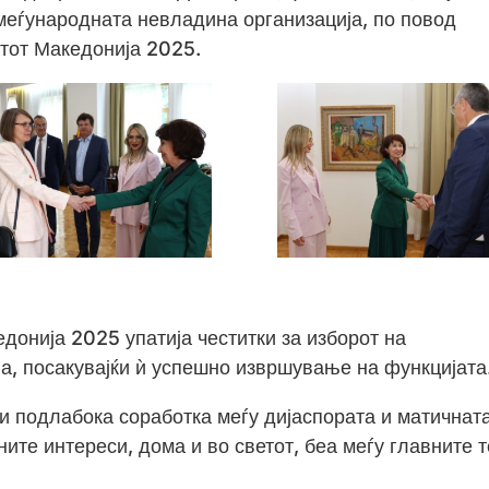
меѓународната невладина организација, по повод
тот Македонија 2025.
донија 2025 упатија честитки за изборот на
, посакувајќи ѝ успешно извршување на функцијата
и подлабока соработка меѓу дијаспората и матичнат
те интереси, дома и во светот, беа меѓу главните 