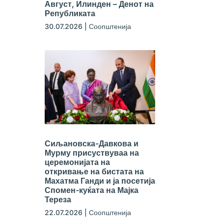
Август, Илинден – Денот на
Републиката
30.07.2026
|
Соопштенија
Сиљановска-Давкова и
Мурму присуствуваа на
церемонијата на
откривање на бистата на
Махатма Ганди и ја посетија
Спомен-куќата на Мајка
Тереза
22.07.2026
|
Соопштенија