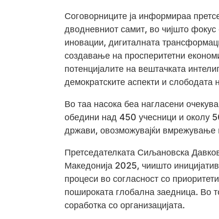
Соговорниците ја информираа претс
дводневниот самит, во чијшто фокус 
иновации, дигиталната трансформаци
создавање на просперитетни економи
потенцијалите на вештачката интелиг
демократските аспекти и слободата н
Во таа насока беа нагласени очекув
обедини над 450 учесници и околу 5
држави, овозможувајќи вмрежување и
Претседателката Сиљановска Давков
Македонија 2025, чиишто иницијативи
процеси во согласност со приоритетит
пошироката глобална заедница. Во то
соработка со организацијата.