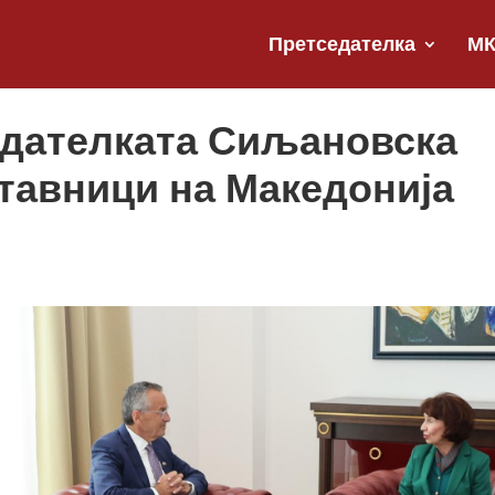
Претседателка
М
едателката Сиљановска
тавници на Македонија