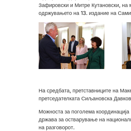
Зафировски и Митре Кутановски, на 
одржувањето на 13. издание на Сами
На средбата, претставниците на Маке
претседателката Сиљановска Давкова
Можноста за поголема координација 
држава за остварување на национални
на разговорот.