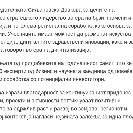
едателката Сиљановска Давкова за целите на
се стратешкото лидерство во ера на брзи промени и
ја и поголема регионална соработка како основа за
и. Учесниците имаат можност да разменат искуства 
енција, дигиталните здравствени иновации, како и з
а говорот во ера на дигитализација.
ањата од придобивките на годинашниот самит што ќе
0 експерти од бизнис и научната заедница од повеќе
 соработка со потенцијални инвеститори.
а изрази благодарност за континуираниот придонес 
, проекти и активности поттикнуваат позитивни
е за одржлив раст и развој во земјава, регионот и
ј контекст ја нагласи нејзината заложба за идна пл