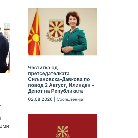
Честитка од
претседателката
Сиљановска-Давкова по
повод 2 Август, Илинден –
Денот на Републиката
02.08.2026
|
Соопштенија
.
а
теми