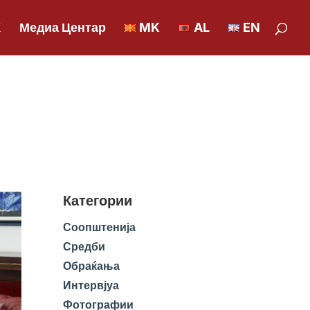
К
Медиа Центар
MK
AL
EN
Категории
Соопштенија
Средби
Обраќања
Интервјуа
Фотографии