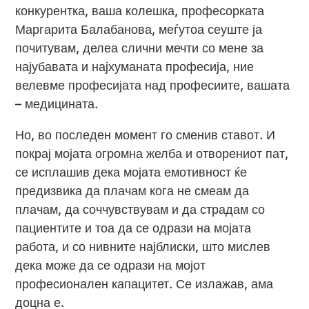
конкурентка, ваша колешка, професорката
Маргарита Балабанова, меѓутоа сеуште ја
почитувам, делеа слични мечти со мене за
најубавата и најхуманата професија, ние
велевме професијата над професиите, вашата
– медицината.
Но, во последен момент го сменив ставот. И
покрај мојата огромна желба и отворениот пат,
се исплашив дека мојата емотивност ќе
предизвика да плачам кога не смеам да
плачам, да соччувствувам и да страдам со
пациентите и тоа да се одрази на мојата
работа, и со нивните најблиски, што мислев
дека може да се одрази на мојот
професионален капацитет. Се излажав, ама
доцна е.