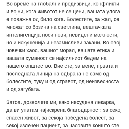
Во време на глобални предизвици, конфликти
и војни, кога животот не се цени, вашата улога
е поважна од било кога. Болестите, за жал, се
множат со брзина на светлина, вештачката
интелигенција носи нови, невидени можности,
но и искушенија и незамисливи закани. Во овој
човечки хаос, вашиот морал, вашата етика и
вашата хуманост се најсилниот бедем на
нашето општество. Вие сте, за мене, првата и
последната линија на одбрана не само од
болестите, туку и од стравот, од неизвесноста
и од загубата.
Затоа, дозволете ми, како несудена лекарка,
да ви упатам најискрена благодарност: за секој
спасен живот, за секоја победена болест, за
секој излечен пациент, за часовите коишто сте