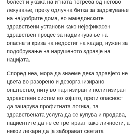
болест и укажа на итната потреба од негово
лекување, преку одлучна битка за задржување
на најдобрите дома, во македонските
здравствени установи како нејефикасен
здравствен процес за надминување на
опасната криза на недостиг на кадар, нужен за
подобрување на нарушеното здравје на
нацијата.
Според неа, мора да знаеме дека здравјето не
цвета во разорено и дезорганизирано
општество, ниту во партизиран и политизиран
здравствен систем во којшто, прети опасност
да зацарува профитната логика, па
здравствената услуга да се купува и продава,
пациентите да не се третираат како личности, а
некои лекари да ја заборават светата