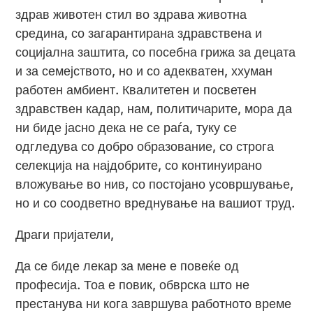
здрав животен стил во здрава животна
средина, со загарантирана здравствена и
социјална заштита, со посебна грижа за децата
и за семејството, но и со адекватен, ххуман
работен амбиент. Квалитетен и посветен
здравствен кадар, нам, политичарите, мора да
ни биде јасно дека не се раѓа, туку се
одгледува со добро образование, со строга
селекција на најдобрите, со континуирано
вложување во нив, со постојано усовршување,
но и со соодветно вреднување на вашиот труд.
Драги пријатели,
Да се биде лекар за мене е повеќе од
професија. Тоа е повик, обврска што не
престанува ни кога завршува работното време