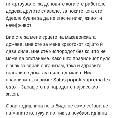
ги жртвувале, за деновите кога сте работеле
додека другите славеле, за ноќите кога сте
бдееле будни за да не згасне ничиј живот и
нечиј живот.
Вие сте за мене срцето на македонската
држава. Вие сте за мене крвотокот којшто ѝ
дава сила. Вие сте кислородот без којшто не
може да опстанеме. Како што правилниот пулс
е знак за здрав организам, така и здравите
граѓани се доказ за силна држава. Ние,
правниците, велиме: Salus populi suprema lex
esto – Здравјето на народот е највисокиот
закон.
Оваа годишнина нека биде не само сеќавање
на минатото, туку и поттик за поубава иднина