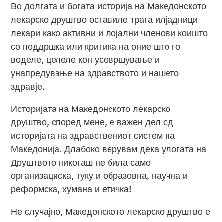
Во долгата и богата историја на Македонското
лекарско друштво оставиле трага илјадници
лекари како активни и лојални членови коишто
со поддршка или критика на оние што го
воделе, целеле кон усовршување и
унапредување на здравството и нашето
здравје.
Историјата на Македонското лекарско
друштво, според мене, е важен дел од
историјата на здравствениот систем на
Македонија. Длабоко верувам дека улогата на
Друштвото никогаш не била само
организациска, туку и образовна, научна и
реформска, хумана и етичка!
Не случајно, Македонското лекарско друштво е