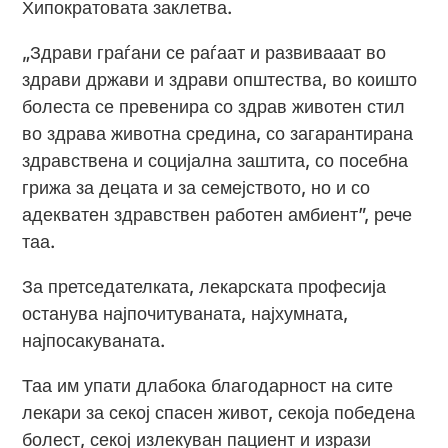
Хипократовата заклетва.
„Здрави граѓани се раѓаат и развивааат во
здрави држави и здрави општества, во коишто
болеста се превенира со здрав животен стил
во здрава животна средина, со загарантирана
здравствена и социјална заштита, со посебна
грижа за децата и за семејството, но и со
адекватен здравствен работен амбиент”, рече
таа.
За претседателката, лекарската професија
останува најпочитуваната, најхумната,
најпосакуваната.
Таа им упати длабока благодарност на сите
лекари за секој спасен живот, секоја победена
болест, секој излекуван пациент и изрази