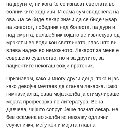
на другите, ни кога ќе се изгасат светлата во
болничките ходници. И сама сум сведочела на
ова. Да се биде лекар значи да се биде чувар
на животот, победник над болеста, па дури и
над смртта, волшебник којшто ве извлекува од
мракот и ве води кон светлината, глас што ви
влева надеж во неможното. Лекарот за мене е
совршено суштество, но и за другите, за
пациентите некогаш божји пратеник.
Признавам, како и многу други деца, така и јас
како девојче мечтаев да станам лекарка. Како
гимназијалка, оваа моја желба ја стимулираше
мојата професорка по литература, Вера
Давчева, чијшто сопруг беше познат лекар. Не
бев осамена во желбите: неколку одлични
соученички, меѓу кои и мојата главна