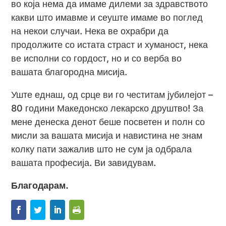
во која нема да имаме дилеми за здравството
какви што имавме и сеуште имаме во поглед
на некои случаи. Нека ве охрабри да
продолжите со истата страст и хуманост, нека
ве исполни со гордост, но и со верба во
вашата благородна мисија.
Уште еднаш, од срце ви го честитам јубилејот –
80 години Македонско лекарско друштво! За
мене денеска денот беше посветен и полн со
мисли за вашата мисија и навистина не знам
колку пати зажалив што не сум ја одбрала
вашата професија. Ви завидувам.
Благодарам.