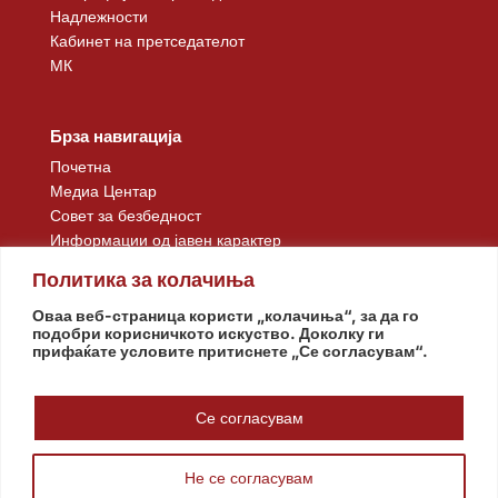
Надлежности
Кабинет на претседателот
МК
Брза навигација
Почетна
Медиа Центар
Совет за безбедност
Информации од јавен карактер
Контакт
Политика за колачиња
Оваа веб-страница користи „колачиња“, за да го
подобри корисничкото искуство. Доколку ги
прифаќате условите притиснете „Се согласувам“.
Се согласувам
Не се согласувам
© www.pretsedatel.mk