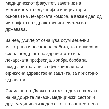
Медицинскиот факултет, зачетник на
медицинската едукација и иницијатор и
основач на Лекарската комора, е важен дел од
историјата на здравствениот систем во
државава.
За неа, јубилејот означува осум децении
макотрпна и посветена работа, континуирана,
силна поддршка на здравството и на
лекарската професија, храбра борба за
поздрави граѓани, за функционална и
ефикасна здравствена заштита, за пристојно
здравство.
Сиљановска-Давкова истакна дека егзодусот
на најдобрите лекари, медицински сестри и
друг медицински кадар е тешка општествена