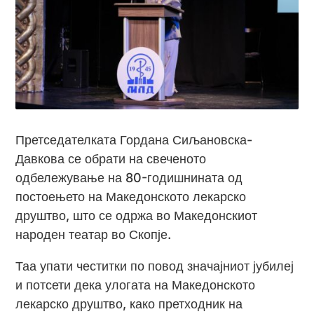
Претседателката Гордана Сиљановска-
Давкова се обрати на свеченото
одбележување на 80-годишнината од
постоењето на Македонското лекарско
друштво, што се одржа во Македонскиот
народен театар во Скопје.
Таа упати честитки по повод значајниот јубилеј
и потсети дека улогата на Македонското
лекарско друштво, како претходник на