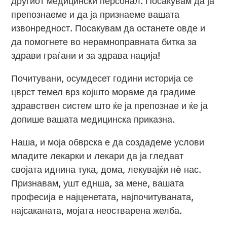
другиот медицински персонал. Посакувам да ја
препознаеме и да ја признаеме вашата
извонредност. Посакувам да останете овде и
да помогнете во нерамноправната битка за
здрави граѓани и за здрава нација!
Почитувани, осумдесет години историја се
цврст темел врз којшто мораме да градиме
здравствен систем што ќе ја препознае и ќе ја
допише вашата медицинска приказна.
Наша, и моја обврска е да создадеме услови
младите лекарки и лекари да ја гледаат
својата иднина тука, дома, лекувајќи нè нас.
Признавам, ушт еднша, за мене, вашата
професија е најценетата, најпочитуваната,
најсаканата, мојата неостварена желба.