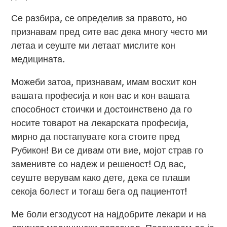
Се разбира, се определив за правото, но
признавам пред сите вас дека многу често ми
летаа и сеуште ми летаат мислите кон
медицината.
Можеби затоа, признавам, имам восхит кон
вашата професија и кон вас и кон вашата
способност стоички и достоинствено да го
носите товарот на лекарската професија,
мирно да постапувате кога стоите пред
Рубикон! Ви се дивам оти вие, мојот страв го
заменивте со надеж и решеност! Од вас,
сеуште верувам како дете, дека се плаши
секоја болест и тогаш бега од пациентот!
Ме боли егзодусот на најдобрите лекари и на