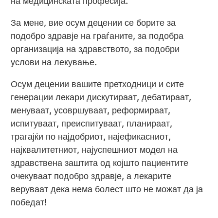
на медицинската професија.
За мене, вие осум децении се борите за
подобро здравје на граѓаните, за подобра
организација на здравството, за подобри
услови на лекување.
Осум децении вашите претходници и сите
генерации лекари дискутираат, дебатираат,
менуваат, усовршуваат, реформираат,
испитуваат, преиспитуваат, планираат,
трагајќи по најдобриот, најефикасниот,
најквалитетниот, најуспешниот модел на
здравствена заштита од којшто пациентите
очекуваат подобро здравје, а лекарите
веруваат дека нема болест што не можат да ја
победат!