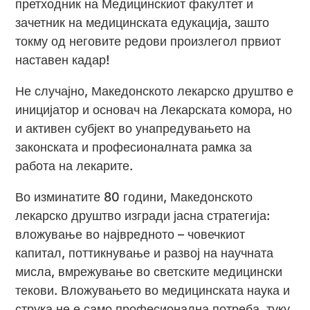
претходник на Медицинскиот факултет и
зачетник на медицинската едукација, зашто
токму од неговите редови произлегол првиот
наставен кадар!
Не случајно, Македонското лекарско друштво е
иницијатор и основач на Лекарската комора, но
и активен субјект во унапредувањето на
законската и професионалната рамка за
работа на лекарите.
Во изминатите 80 години, Македонското
лекарско друштво изгради јасна стратегија:
вложување во највредното – човечкиот
капитал, поттикнување и развој на научната
мисла, вмрежување во светските медицински
текови. Вложувањето во медицинската наука и
струка не е само професионална потреба, туку