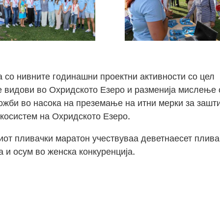
а со нивните годинашни проектни активности со цел
е видови во Охридското Езеро и разменија мислење 
ожби во насока на преземање на итни мерки за зашт
екосистем на Охридското Езеро.
иот пливачки маратон учествуваа деветнаесет плива
 и осум во женска конкуренција.