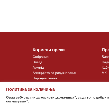
Корисни врски
Пр
Собрание
Биог
Влада
Над
Армија
Каби
Агенцијата за разузнавање
МК
Народна Банка
Политика за колачиња
Оваа веб-страница користи „колачиња“, за да го подобри 
согласувам“.
© www.pretsedatel.mk