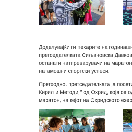
Доделувајќи ги пехарите на годинаш
претседателката Сиљановска Давкова
останати натпреварувачи на маратоно
натамошни спортски успеси.
Претходно, претседателката ја посе
Кирил и Методиј“ од Охрид, која се
маратон, на кејот на Охридското езер