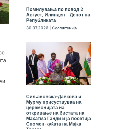
Помилувања по повод 2
Август, Илинден – Денот на
Републиката
30.07.2026
|
Соопштенија
со
ита
чи
Сиљановска-Давкова и
Мурму присуствуваа на
церемонијата на
откривање на бистата на
Махатма Ганди и ја посетија
Спомен-куќата на Мајка