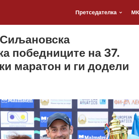
Претседателка
М
 Сиљановска
ка победниците на 37.
ки маратон и ги додели