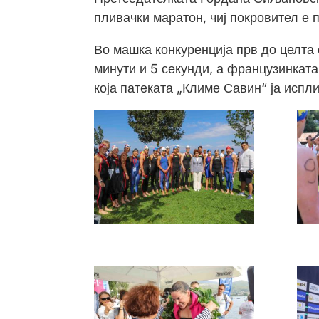
пливачки маратон, чиј покровител е 
Во машка конкуренција прв до целта 
минути и 5 секунди, а французинката
која патеката „Климе Савин“ ја испли