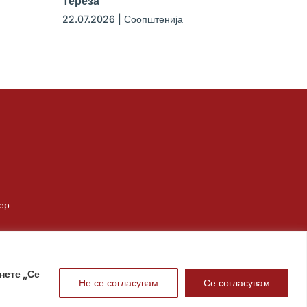
Тереза
22.07.2026
|
Соопштенија
ер
нете „Се
Не се согласувам
Се согласувам