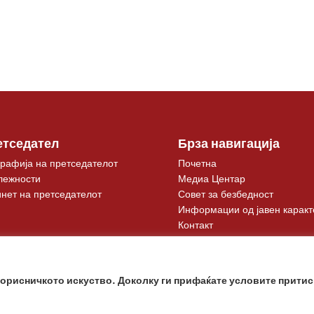
етседател
Брза навигација
рафија на претседателот
Почетна
лежности
Медиа Центар
нет на претседателот
Совет за безбедност
Информации од јавен каракт
Контакт
корисничкото искуство. Доколку ги прифаќате условите притис