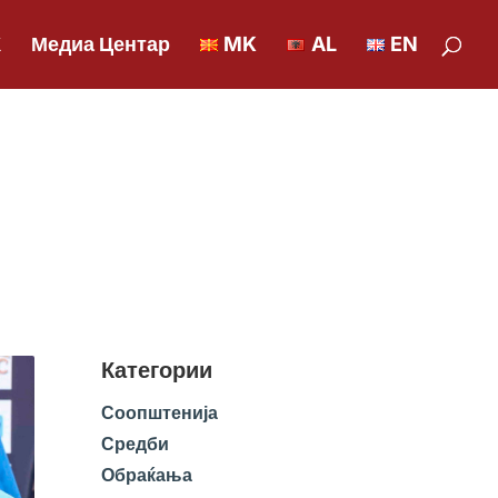
К
Медиа Центар
MK
AL
EN
Категории
Соопштенија
Средби
Обраќања