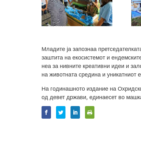
Младите ја запознаа претседателкат
заштита на екосистемот и ендемскит
неа за нивните креативни идеи и зал
на животната средина и уникатниот 
На годинашното издание на Охридск
од девет држави, единаесет во машка