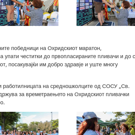
ните победници на Охридскиот маратон,
 упати честитки до првопласираните пливачи и до 
т, посакувајќи им добро здравје и уште многу
ти работилницата на средношколците од СОСУ „Св.
 одржува за времетраењето на Охридскиот пливачки
о.