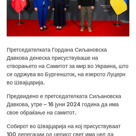
Претседателката Гордана Сиљановска
Давкова денеска присуствуваше на
отворањето на Самитот за мир во Украина, што
се одржува во Бургеншток, на езерото Луцерн
во Швајцарија.
Предвидено е претседателката Сиљановска
Давкова, утре – 16 јуни 2024 година да има
свое обраќање на самитот.
Собирот во Швајцарија на кој присуствуваат
100 делегации од целиот свет има цел да