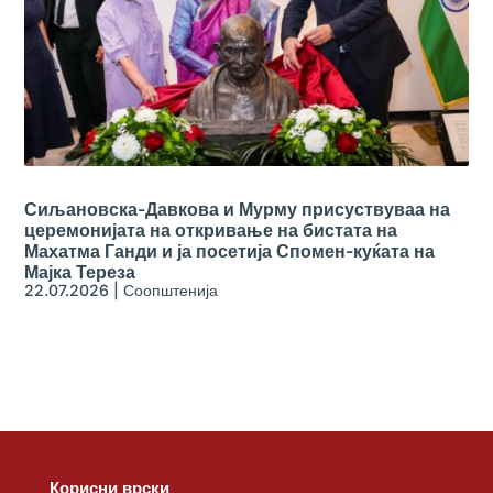
Сиљановска-Давкова и Мурму присуствуваа на
церемонијата на откривање на бистата на
Махатма Ганди и ја посетија Спомен-куќата на
Мајка Тереза
22.07.2026
|
Соопштенија
Корисни врски