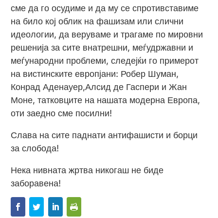
сме да го осудиме и да му се спротивставиме
на било кој облик на фашизам или слични
идеологии, да веруваме и трагаме по мировни
решенија за сите внатрешни, меѓудржавни и
меѓународни проблеми, следејќи го примерот
на вистинските европјани: Робер Шуман,
Конрад Аденауер,Алсид де Гаспери и Жан
Моне, татковците на нашата модерна Европа,
оти заедно сме посилни!
Слава на сите паднати антифашисти и борци
за слобода!
Нека нивната жртва никогаш не биде
заборавена!