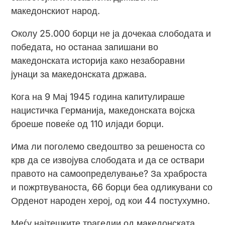
македонскиот народ.
Околу 25.000 борци не ја дочекаа слободата и
победата, но останаа запишани во
македонската историја како незаборавни
јунаци за македонската држава.
Кога на 9 Мај 1945 година капитулираше
нацистичка Германија, македонската војска
броеше повеќе од 110 илјади борци.
Има ли поголемо сведоштво за решеноста со
крв да се извојува слободата и да се оствари
правото на самоопределување? За храброста
и пожртвуваноста, 66 борци беа одликувани со
Орденот народен херој, од кои 44 постухумно.
Меѓу најтешките трагедии од македонската