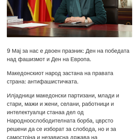
9 Мај за нас е двоен празник: Ден на победата
над фашизмот и Ден на Европа.
Македонскиот народ застана на правата
страна: антифашистичката.
Илјадници македонски партизани, млади и
стари, мажи и жени, селани, работници и
интелектуалци станаа дел од
Народноослободителната борба, цврсто
решени да се изборат за слобода, но и за
самостојна и независна држава на