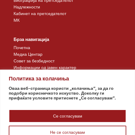
Биографија на претседателот
Надлежности
Кабинет на претседателот
МК
Брза навигација
Почетна
Медиа Центар
Совет за безбедност
Информации од јавен карактер
Контакт
Политика за колачиња
Оваа веб-страница користи „колачиња“, за да го
подобри корисничкото искуство. Доколку ги
прифаќате условите притиснете „Се согласувам“.
Се согласувам
Не се согласувам