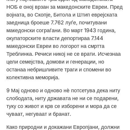
НОБ е оној врзан за македонските Евреи. Пред
војната, во Скопје, Битола и Штип еврејската
заедница броеше 7.762 луѓе, почитувани
македонски сограѓани. Во март 1943 година,
окупаторските власти депортираа 7.144
македонски Евреи во логорот на смртта
Треблинка. Речиси никој не се врати. Исчезнаа
цели семејства, домови и генерации, но
останаа небришливите траги и спомени во
колективна меморија.
9 Мај одново и одново нè потсетува дека ниту
слободата, ниту државата не ни се подарени,
туку со живот и крв се изборени и мора да се
чуваат, негуваат и бранат.
Како природни и докажани Европјани, должни