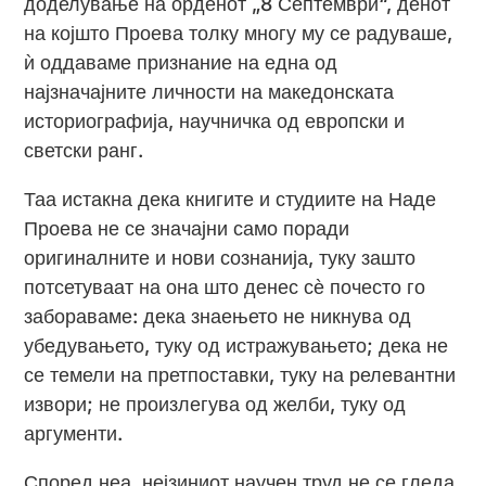
доделување на орденот „8 Септември“, денот
на којшто Проева толку многу му се радуваше,
ѝ оддаваме признание на една од
најзначајните личности на македонската
историографија, научничка од европски и
светски ранг.
Таа истакна дека книгите и студиите на Наде
Проева не се значајни само поради
оригиналните и нови сознанија, туку зашто
потсетуваат на она што денес сѐ почесто го
забораваме: дека знаењето не никнува од
убедувањето, туку од истражувањето; дека не
се темели на претпоставки, туку на релевантни
извори; не произлегува од желби, туку од
аргументи.
Според неа, нејзиниот научен труд не се гледа