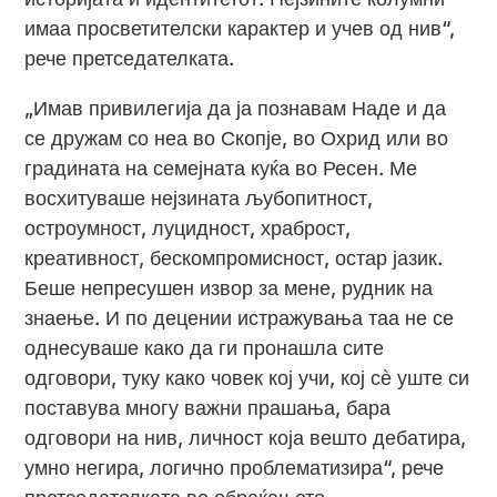
имаа просветителски карактер и учев од нив“,
рече претседателката.
„Имав привилегија да ја познавам Наде и да
се дружам со неа во Скопје, во Охрид или во
градината на семејната куќа во Ресен. Ме
восхитуваше нејзината љубопитност,
остроумност, луцидност, храброст,
креативност, бескомпромисност, остар јазик.
Беше непресушен извор за мене, рудник на
знаење. И по децении истражувања таа не се
однесуваше како да ги пронашла сите
одговори, туку како човек кој учи, кој сѐ уште си
поставува многу важни прашања, бара
одговори на нив, личност која вешто дебатира,
умно негира, логично проблематизира“, рече