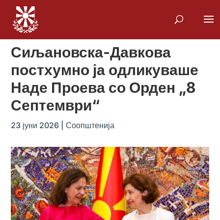
Сиљановска-Давкова
постхумно ја одликуваше
Наде Проева со Орден „8
Септември“
23 јуни 2026
|
Соопштенија