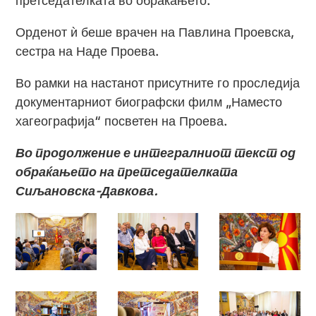
претседателката во обраќањето.
Орденот ѝ беше врачен на Павлина Проевска,
сестра на Наде Проева.
Во рамки на настанот присутните го проследија
документарниот биографски филм „Наместо
хагеографија“ посветен на Проева.
Во продолжение е интегралниот текст од
обраќањето на претседателката
Сиљановска-Давкова.