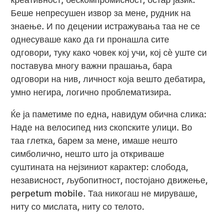
Беше непресушен извор за мене, рудник на
знаење. И по децении истражувања таа не се
однесуваше како да ги пронашла сите
одговори, туку како човек кој учи, кој сѐ уште си
поставува многу важни прашања, бара
одговори на нив, личност која вешто дебатира,
умно негира, логично проблематизира.
Ќе ја паметиме по една, навидум обична слика:
Наде на велосипед низ скопските улици. Во
таа глетка, барем за мене, имаше нешто
симболично, нешто што ја откриваше
суштината на нејзиниот карактер: слобода,
независност, љубопитност, постојано движење,
perpetum mobile. Таа никогаш не мируваше,
ниту со мислата, ниту со телото.