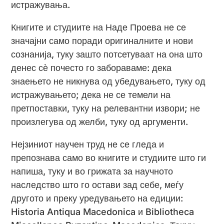
истражувања.
Книгите и студиите на Наде Проева не се
значајни само поради оригиналните и нови
сознанија, туку зашто потсетуваат на она што
денес сѐ почесто го забораваме: дека
знаењето не никнува од убедувањето, туку од
истражувањето; дека не се темели на
претпоставки, туку на релевантни извори; не
произлегува од желби, туку од аргументи.
Нејзиниот научен труд не се гледа и
препознава само во книгите и студиите што ги
напиша, туку и во грижата за научното
наследство што го остави зад себе, меѓу
другото и преку уредувањето на едиции:
Historia Antiqua Macedonica и Bibliotheca