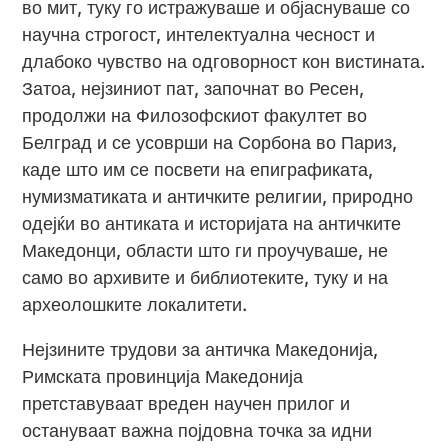
во мит, туку го истражуваше и објаснуваше со
научна строгост, интелектуална чесност и
длабоко чувство на одговорност кон вистината.
Затоа, нејзиниот пат, започнат во Ресен,
продолжи на Филозофскиот факултет во
Белград и се усоврши на Сорбона во Париз,
каде што им се посвети на епиграфиката,
нумизматиката и античките религии, природно
одејќи во антиката и историјата на античките
Македонци, области што ги проучуваше, не
само во архивите и библиотеките, туку и на
археолошките локалитети.
Нејзините трудови за античка Македонија,
Римската провинција Македонија
претставуваат вреден научен прилог и
остануваат важна појдовна точка за идни