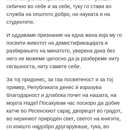
себично во себе и за себе, туку го стави во
служба на општото добро, на науката и на
студентите.
И оддаваме признание на една жена која му го
посвети животот на демистификацијата и
разбирањето на минатото, уверена дека без
него не можеме целосно да ја разбереме ниту
сегашноста, ниту самите себе.
За тој придонес, за таа посветеност и за тој
пример, Републиката денес ѝ изразува
благодарност и длабока почит на нашата, на
мојата Наде! Посакувам час поскоро да добие
катче во Ресенскиот сарај, дворецот во градот,
во нејзиниот природен свет, светот на книгите,
со коишто најдобро другаруваше, тука, во