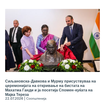
Сиљановска-Давкова и Мурму присуствуваа на
церемонијата на откривање на бистата на
Махатма Ганди и ја посетија Спомен-куќата на
Мајка Тереза
22.07.2026
|
Соопштенија