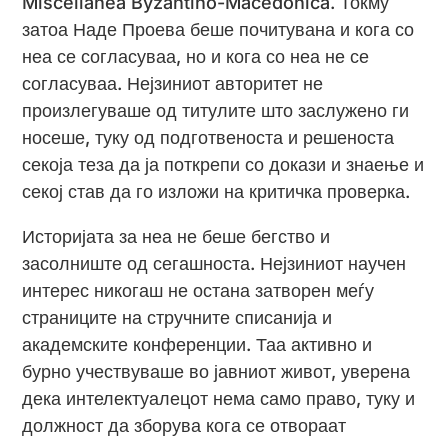
Miscellanea Byzantino-Macedonica. Токму
затоа Наде Проева беше почитувана и кога со
неа се согласуваа, но и кога со неа не се
согласуваа. Нејзиниот авторитет не
произлегуваше од титулите што заслужено ги
носеше, туку од подготвеноста и решеноста
секоја теза да ја поткрепи со докази и знаење и
секој став да го изложи на критичка проверка.
Историјата за неа не беше бегство и
засолниште од сегашноста. Нејзиниот научен
интерес никогаш не остана затворен меѓу
страниците на стручните списанија и
академските конференции. Таа активно и
бурно учествуваше во јавниот живот, уверена
дека интелектуалецот нема само право, туку и
должност да зборува кога се отвораат