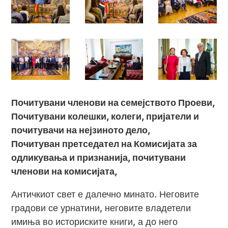
Почитувани членови на семејството Проеви,
Почитувани колешки, колеги, пријатели и
почитувачи на нејзиното дело,
Почитуван претседател на Комисијата за
одликувања и признанија, почитувани
членови на комисијата,
Античкиот свет е далечно минато. Неговите
градови се урнатини, неговите владетели
имиња во историските книги, а до него