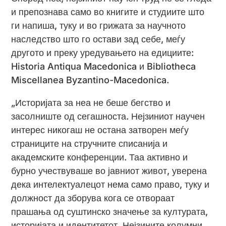
и препознава само во книгите и студиите што
ги напиша, туку и во грижата за научното
наследство што го остави зад себе, меѓу
другото и преку уредувањето на едициите:
Historia Antiqua Macedonica и Bibliotheca
Miscellanea Byzantino-Macedonica.
„Историјата за неа не беше бегство и
засолниште од сегашноста. Нејзиниот научен
интерес никогаш не остана затворен меѓу
страниците на стручните списанија и
академските конференции. Таа активно и
бурно учествуваше во јавниот живот, уверена
дека интелектуалецот нема само право, туку и
должност да зборува кога се отвораат
прашања од суштинско значење за културата,
историјата и идентитетот. Нејзините колумни