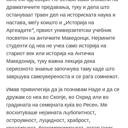
драматичните предавања, туку и дела што
остануваат траен дел на историската наука и
настава, меѓу коишто и „Историја на
Аргеадите“, првиот универзитетски учебник
посветен на античките Македонци. Нејзините
студенти од неа не учеа само историја на
стариот век или историја на Античка
Македонија, туку важна лекција дека
сериозното знаење започнува таму каде што
завршува самоувереноста и се раѓа сомнежот.
Имав привилегија да ја познавам Наде и да се
дружам со неа во Скопје, во Охрид или во
градината на семејната куќа во Ресен. Ме
восхитуваше нејзината љубопитност,
остроумност, луцидност, храброст,
креативност, бескомпромисност, остар јазик.