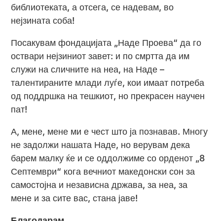
библиотеката, а отсега, се надевам, во
нејзината соба!
Посакувам фондацијата „Наде Проева“ да го
оствари нејзиниот завет: и по смртта да им
служи на сличните на неа, на Наде –
талентираните млади луѓе, кои имаат потреба
од поддршка на тешкиот, но прекрасен научен
пат!
А, мене, мене ми е чест што ја познавав. Многу
не задолжи нашата Наде, но верувам дека
барем малку ќе и се оддолжиме со орденот „8
Септември“ кога вечниот македонски сон за
самостојна и независна држава, за неа, за
мене и за сите вас, стана јаве!
Благодарам.