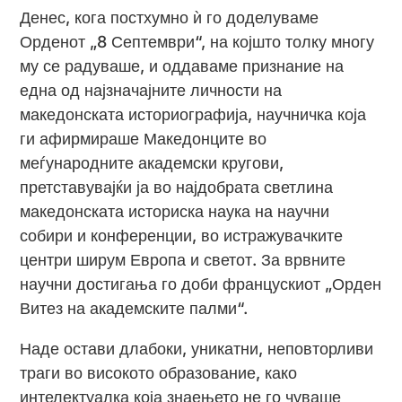
Денес, кога постхумно ѝ го доделуваме
Орденот „8 Септември“, на којшто толку многу
му се радуваше, и оддаваме признание на
една од најзначајните личности на
македонската историографија, научничка која
ги афирмираше Македонците во
меѓународните академски кругови,
претставувајќи ја во најдобрата светлина
македонската историска наука на научни
собири и конференции, во истражувачките
центри ширум Европа и светот. За врвните
научни достигања го доби францускиот „Орден
Витез на академските палми“.
Наде остави длабоки, уникатни, неповторливи
траги во високото образование, како
интелектуалка која знаењето не го чуваше