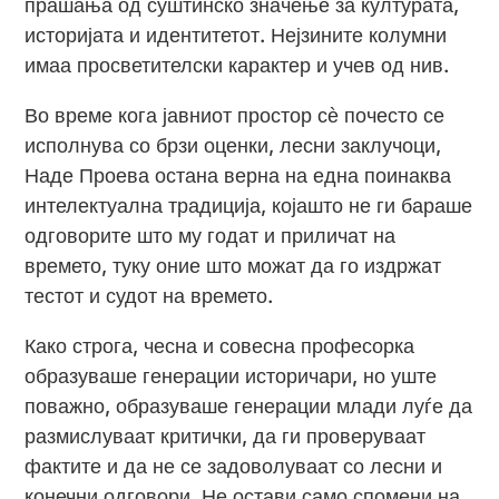
прашања од суштинско значење за културата,
историјата и идентитетот. Нејзините колумни
имаа просветителски карактер и учев од нив.
Во време кога јавниот простор сѐ почесто се
исполнува со брзи оценки, лесни заклучоци,
Наде Проева остана верна на една поинаква
интелектуална традиција, којашто не ги бараше
одговорите што му годат и приличат на
времето, туку оние што можат да го издржат
тестот и судот на времето.
Како строга, чесна и совесна професорка
образуваше генерации историчари, но уште
поважно, образуваше генерации млади луѓе да
размислуваат критички, да ги проверуваат
фактите и да не се задоволуваат со лесни и
конечни одговори. Не остави само спомени на