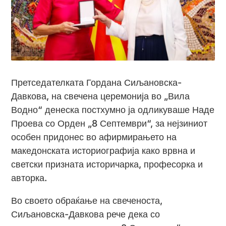
Претседателката Гордана Сиљановска-
Давкова, на свечена церемонија во „Вила
Водно“ денеска постхумно ја одликуваше Наде
Проева со Орден „8 Септември“, за нејзиниот
особен придонес во афирмирањето на
македонската историографија како врвна и
светски призната историчарка, професорка и
авторка.
Во своето обраќање на свеченоста,
Сиљановска-Давкова рече дека со