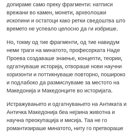
допираме само преку фрагменти: натписи
врежани во камен, монети, археолошки
ископини и остатоци како ретки сведоштва што
времето не успеало целосно да ги избрише.
Но, токму од тие фрагменти, од тие навидум
неми траги на минатото, професорката Наде
Проева создаваше знаење, концепти, теории,
одгатнуваше историја, отвораше нови научни
хоризонти и поттикнуваше повторно, пошироко
и подлабоко да размислуваме за местото на
Македонија и Македонците во историјата.
Истражувањето и одгатнувањето на Антиката и
Античка Македонија беа нејзина животна и
научна преокупација и мисија. Таа не го
романтизираше минатото, ниту го претвораше