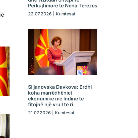
Përkujtimore të Nëna Terezës
22.07.2026
|
Kumtesat
jë
Siljanovska Davkova: Erdhi
koha marrëdhëniet
ekonomike me Indinë të
fitojnë një vrull të ri
21.07.2026
|
Kumtesat