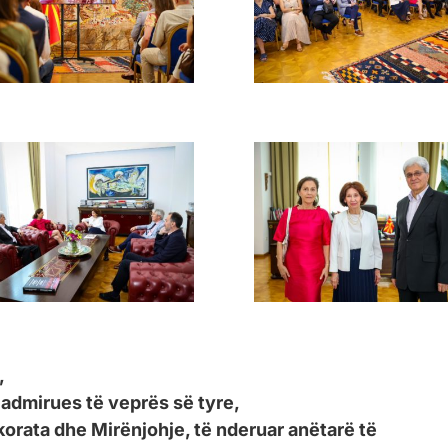
,
 admirues të veprës së tyre,
ekorata dhe Mirënjohje, të nderuar anëtarë të