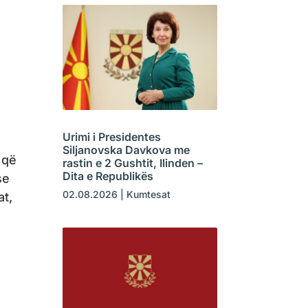
Urimi i Presidentes
Siljanovska Davkova me
 që
rastin e 2 Gushtit, Ilinden –
Dita e Republikës
se
02.08.2026
|
Kumtesat
at,