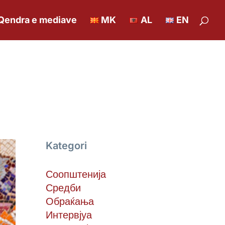
Qendra e mediave
MK
AL
EN
Kategori
Соопштенија
Средби
Обраќања
Интервјуа