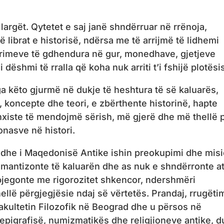
 largët. Qytetet e saj janë shndërruar në rrënoja,
 librat e historisë, ndërsa me të arrijmë të lidhemi
imeve të gdhendura në gur, monedhave, gjetjeve
 dëshmi të rralla që koha nuk arriti t’i fshijë plotësi
a këto gjurmë në dukje të heshtura të së kaluarës,
, koncepte dhe teori, e zbërthente historinë, hapte
nxiste të mendojmë sërish, më gjerë dhe më thellë 
nasve në histori.
t dhe i Maqedonisë Antike ishin preokupimi dhe misi
romantizonte të kaluarën dhe as nuk e shndërronte a
hpjegonte me rigorozitet shkencor, ndershmëri
ellë përgjegjësie ndaj së vërtetës. Prandaj, rrugëtim
 Fakultetin Filozofik në Beograd dhe u përsos në
 epigrafisë, numizmatikës dhe religjioneve antike, 