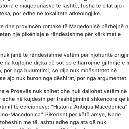
storia e maqedonasve të lashtë, fusha të cilat ajo i
teka, por edhe në lokalitete arkeologjike.
ke dhe provincën romake të Maqedonisë përbëjnë n
eten një pikënisje e rëndësishme për kërkimet e
nuk janë të rëndësishme vetëm për njohuritë origji
se na kujtojnë diçka që sot po e harrojmë gjithnjë e
a, por nga hulumtimi; se dija nuk mbështetet në
se ajo nuk buron nga dëshirat, por nga argumentet.
e e Proevës nuk shihet dhe nuk dallohet vetëm në
or edhe në kujdesin për trashëgiminë shkencore që l
ktimit të edicioneve: “Historia Antiqua Macedonica”
ino-Macedonica”. Pikërisht për këtë arsye, Nade
jtoheshin me të, ashtu edhe nga ata që nuk