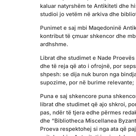
kaluar natyrshëm te Antikiteti dhe hi
studioi jo vetëm në arkiva dhe biblio
Punimet e saj mbi Maqedoninë Anti
kontribut të çmuar shkencor dhe mb
ardhshme.
Librat dhe studimet e Nade Proevës 
dhe të reja që ato i ofrojnë, por sep
shpesh: se dija nuk buron nga bindj
supozime, por në burime relevante; 
Puna e saj shkencore puna shkencor
librat dhe studimet që ajo shkroi, p
pas, ndër të tjera edhe përmes reda
dhe “Bibliotheca Miscellanea Byzant
Proeva respektohej si nga ata që pa