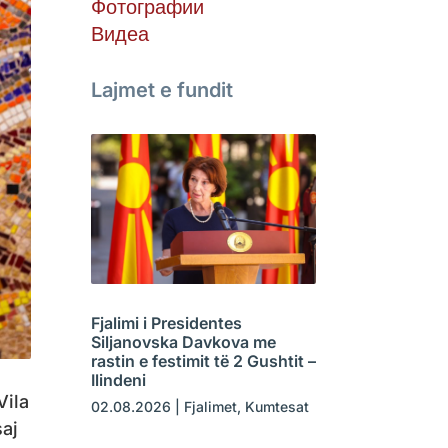
Фотографии
Видеа
Lajmet e fundit
Fjalimi i Presidentes
Siljanovska Davkova me
rastin e festimit të 2 Gushtit –
Ilindeni
Vila
02.08.2026
|
Fjalimet
,
Kumtesat
saj