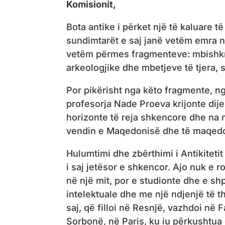
Komisionit,
Bota antike i përket një të kaluare të
sundimtarët e saj janë vetëm emra në
vetëm përmes fragmenteve: mbishkr
arkeologjike dhe mbetjeve të tjera, si
Por pikërisht nga këto fragmente, ng
profesorja Nade Proeva krijonte dije
horizonte të reja shkencore dhe na 
vendin e Maqedonisë dhe të maqedo
Hulumtimi dhe zbërthimi i Antikiteti
i saj jetësor e shkencor. Ajo nuk e 
në një mit, por e studionte dhe e s
intelektuale dhe me një ndjenjë të th
saj, që filloi në Resnjë, vazhdoi në
Sorbonë, në Paris, ku iu përkushtua