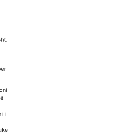
sht.
për
oni
të
i i
duke