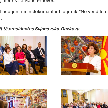
s, motrës së Nade Proevës.
mit ndoqën filmin dokumentar biografik “Në vend të n
.
imit të presidentes Siljanovska-Davkova.