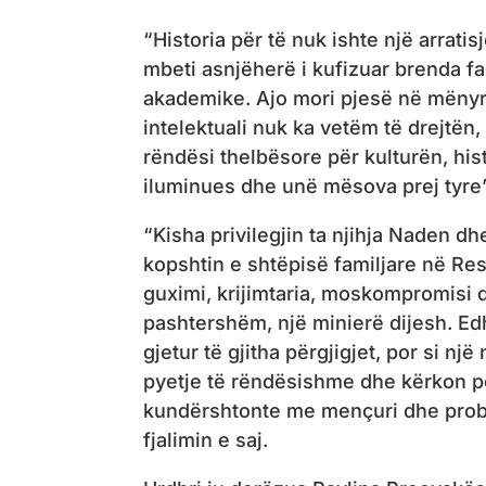
“Historia për të nuk ishte një arrati
mbeti asnjëherë i kufizuar brenda f
akademike. Ajo mori pjesë në mënyrë
intelektuali nuk ka vetëm të drejtën
rëndësi thelbësore për kulturën, hist
iluminues dhe unë mësova prej tyre”,
“Kisha privilegjin ta njihja Naden 
kopshtin e shtëpisë familjare në Re
guximi, krijimtaria, moskompromisi d
pashtershëm, një minierë dijesh. Edh
gjetur të gjitha përgjigjet, por si n
pyetje të rëndësishme dhe kërkon pë
kundërshtonte me mençuri dhe probl
fjalimin e saj.