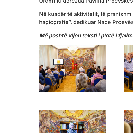
Urdhri iu dorëzua Pavlina Proevskë
Në kuadër të aktivitetit, të pranish
hagiografie”, dedikuar Nade Proevës
Më poshtë vijon teksti i plotë i fjal