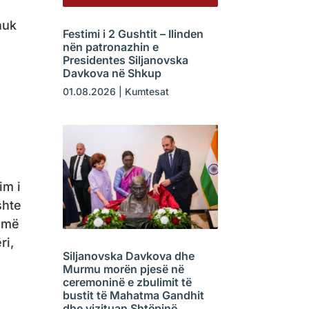
nuk
Festimi i 2 Gushtit – Ilinden
nën patronazhin e
Presidentes Siljanovska
Davkova në Shkup
01.08.2026
|
Kumtesat
im i
shte
humë
ri,
Siljanovska Davkova dhe
Murmu morën pjesë në
ceremoninë e zbulimit të
bustit të Mahatma Gandhit
dhe vizituan Shtëpinë