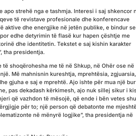
sje apo strehë nga e tashmja. Interesi i saj shkencor 
aqeve të revistave profesionale dhe konferencave
 aktive dhe energjike në jetën publike, e bindur se
, por edhe detyrimin të flasë kur hapen çështje me
orinë dhe identitetin. Tekstet e saj kishin karakter
 tha presidentja.
dhe të shoqërohesha me të në Shkup, në Ohër ose në
snjë. Më mahnisnin kureshtja, mprehtësia, zgjuarsia,
he gjuha e saj e mprehtë. Ajo ishte për mua një bur
e, pas dekadash kërkimesh, ajo nuk sillej sikur i ki
jë njeri që vazhdon të mësojë, që ende i bën vetes s
rgjigje për to; një person që debatonte me mjeshtë
ematizonte në mënyrë logjike”, tha presidentja në