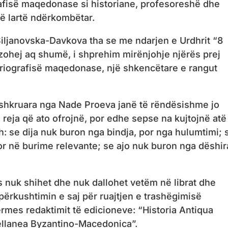
rafisë maqedonase si historiane, profesoreshë dhe
ë lartë ndërkombëtar.
Siljanovska-Davkova tha se me ndarjen e Urdhrit “8
gëzohej aq shumë, i shprehim mirënjohje njërës prej
oriografisë maqedonase, një shkencëtare e rangut
e shkruara nga Nade Proeva janë të rëndësishme jo
ë reja që ato ofrojnë, por edhe sepse na kujtojnë atë
: se dija nuk buron nga bindja, por nga hulumtimi; 
r në burime relevante; se ajo nuk buron nga dëshir
 nuk shihet dhe nuk dallohet vetëm në librat dhe
përkushtimin e saj për ruajtjen e trashëgimisë
ërmes redaktimit të edicioneve: “Historia Antiqua
ellanea Byzantino-Macedonica”.