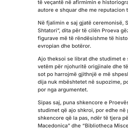
të veçantë në afirmimin e historiog
autore e shquar dhe me reputacion t
Në fjalimin e saj gjatë ceremonisë, 
Shtatori”, dita për të cilën Proeva 
figurave më të rëndësishme të hist
evropian dhe botëror.
Ajo theksoi se librat dhe studimet 
vetëm për njohuritë origjinale dhe t
sot po harrojmë gjithnjë e më shpesh
dija nuk mbështetet në supozime, po
por nga argumentet.
Sipas saj, puna shkencore e Proevës
studimet që ajo shkroi, por edhe në 
shkencore që la pas, ndër të tjera p
Macedonica” dhe “Bibliotheca Misc