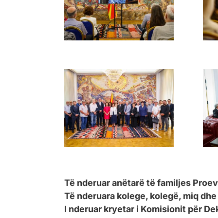
Të nderuar anëtarë të familjes Proev
Të nderuara kolege, kolegë, miq dhe
I nderuar kryetar i Komisionit për D