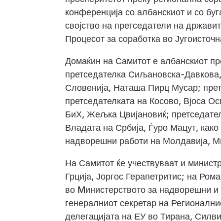
конференција со албанскиот и со буг
својство на претседатели на државит
Процесот за соработка во Југоисточн
Домаќин на Самитот е албанскиот пр
претседателка Сиљановска-Давкова, 
Словенија, Наташа Пирц Мусар; прет
претседателката на Косово, Вјоса О
БиХ, Жељка Цвијановиќ; претседател
Владата на Србија, Ѓуро Мацут, како
надворешни работи на Молдавија, М
На Самитот ќе учествуваат и министр
Грција, Јоргос Герапетритис; на Ром
во Mинистерството за надворешни и
генералниот секретар на Регионални
делегацијата на ЕУ во Тирана, Силви