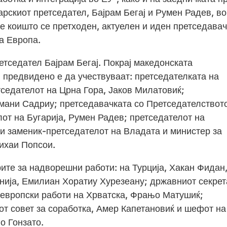
арскиот претседател, Бајрам Бегај и Румен Радев, во
е коишто се претходен, актуелен и иден претседавач
а Европа.
етседател Бајрам Бегај. Покрај македонската
предвидено е да учествуваат: претседателката на
седателот на Црна Гора, Јаков Милатовиќ;
смани Садриу; претседавачката со Претседателствот
от на Бугарија, Румен Радев; претседателот на
 и заменик-претседателот на Владата и министер за
ихаи Попсои.
ите за надворешни работи: на Турција, Хакан Фидан,
анија, Емилиан Хоратиу Хурезеану; државниот секре
 европски работи на Хрватска, Фрањо Матушиќ;
от совет за соработка, Амер Капетановиќ и шефот на
о Гонзато.