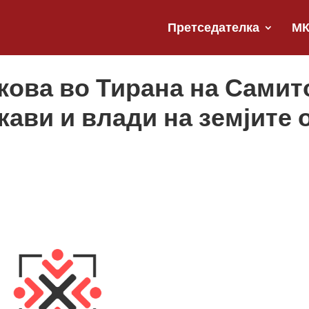
Претседателка
М
ова во Тирана на Самит
ави и влади на земјите 