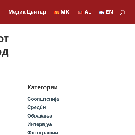
К
Медиа Центар
MK
AL
EN
от
од
Категории
Соопштенија
Средби
Обраќања
Интервјуа
Фотографии