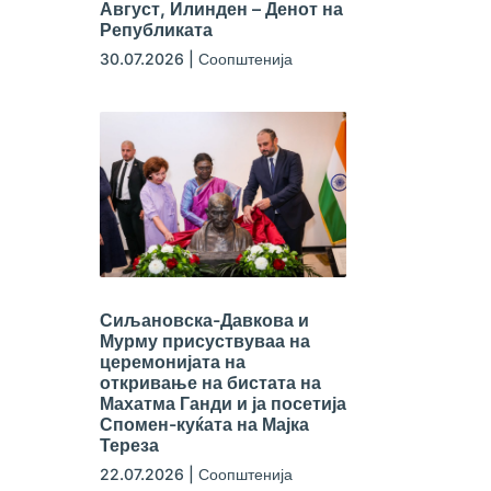
Август, Илинден – Денот на
Републиката
30.07.2026
|
Соопштенија
Сиљановска-Давкова и
Мурму присуствуваа на
церемонијата на
откривање на бистата на
Махатма Ганди и ја посетија
Спомен-куќата на Мајка
Тереза
22.07.2026
|
Соопштенија