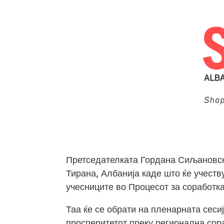
Претседателката Гордана Сиљановска
Тирана, Албанија каде што ќе учест
учесниците во Процесот за соработк
Таа ќе се обрати на пленарната сеси
просперитетот преку регионална сора