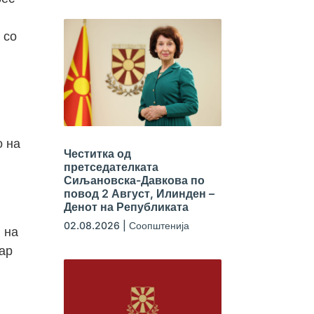
 со
о на
Честитка од
претседателката
Сиљановска-Давкова по
повод 2 Август, Илинден –
Денот на Републиката
02.08.2026
|
Соопштенија
 на
тар