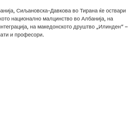
банија, Сиљановска-Давкова во Тирана ќе оствари
кото национално малцинство во Албанија, на
интеграција, на македонското друштво „Илинден“ –
мати и професори.