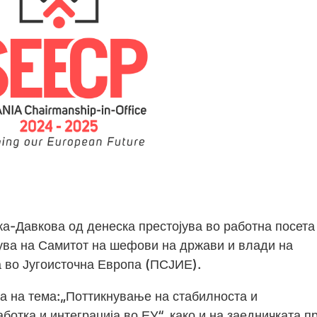
-Давкова од денеска престојува во работна посета
вува на Самитот на шефови на држави и влади на
а во Југоисточна Европа (ПСЈИЕ).
ја на тема:„Поттикнување на стабилноста и
ботка и интеграција во ЕУ“, како и на заедничката п