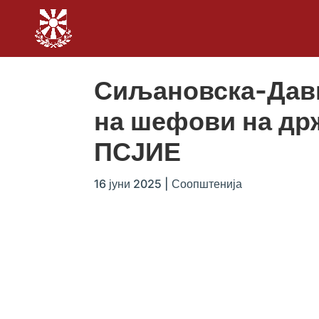
Сиљановска-Давк
на шефови на држ
ПСЈИЕ
16 јуни 2025
|
Соопштенија