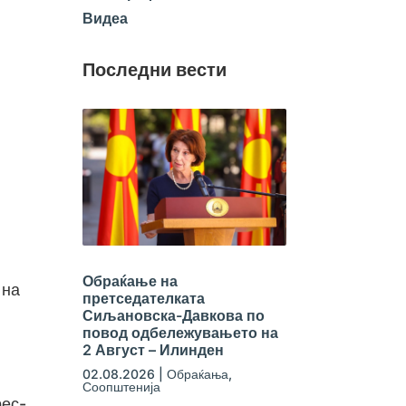
Видеа
Последни вести
Обраќање на
 на
претседателката
Сиљановска-Давкова по
повод одбележувањето на
2 Август – Илинден
02.08.2026
|
Обраќања
,
Соопштенија
рес-