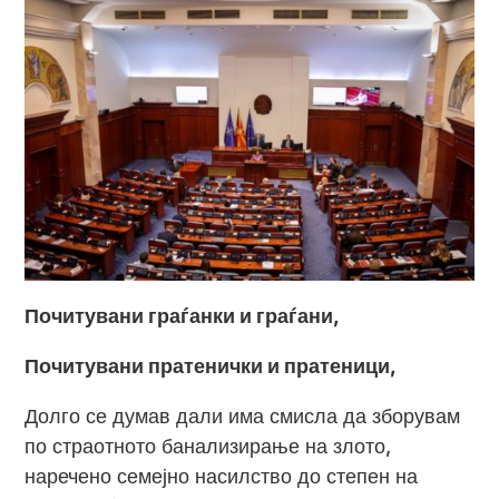
Почитувани граѓанки и граѓани,
Почитувани пратенички и пратеници,
Долго се думав дали има смисла да зборувам
по страотното банализирање на злото,
наречено семејно насилство до степен на