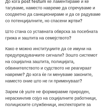
До кога post festum ќе ламентираме и ќе
тагуваме, наместо навреме да спречуваме и
соодветно да санкционираме и да се радуваме
со потенцијалните, но спасени жртви?
Што стана со уставната обврска за посебната
грижа и заштита на семејството?
Како е можно институциите да се имуни на
предупредувачките сигнали? Зошто системот
на социјална заштита, полицијата,
обвинителството и судството не реагираат
навреме? До кога ќе ги менуваме законите,
наместо оние што не ги применуваат?
Зарем сè уште не формиравме природен,
нераскинлив сојуз на социјалните работници,
полициските службеници, инспекторите за