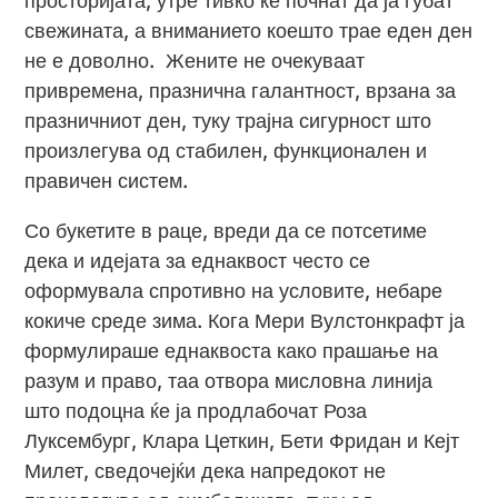
просторијата, утре тивко ќе почнат да ја губат
свежината, а вниманието коешто трае еден ден
не е доволно. Жените не очекуваат
привремена, празнична галантност, врзана за
празничниот ден, туку трајна сигурност што
произлегува од стабилен, функционален и
правичен систем.
Со букетите в раце, вреди да се потсетиме
дека и идејата за еднаквост често се
оформувала спротивно на условите, небаре
кокиче среде зима. Кога Мери Вулстонкрафт ја
формулираше еднаквоста како прашање на
разум и право, таа отвора мисловна линија
што подоцна ќе ја продлабочат Роза
Луксембург, Клара Цеткин, Бети Фридан и Кејт
Милет, сведочејќи дека напредокот не