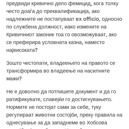
предвиди кривично дело фемицид, кога толку
често доаѓа до преквалификација, ако
надлежните не постапуваат ex officio, односно
по службена должност, иако измените на
Кривичниот законик тоа го овозможуваат, ако
се преферира условната казна, наместо
највисоката?
Зошто честопати, владеењето на правото се
трансформира во владеење на насилните
мажи?
Не е доволно да потпишете документ и да го
ратификувате, славејќи го достигнувањето.
Нормите не постојат сами за себе, туку
регулираат животни состојби, преку правила на
однесување за да западнеме во Хобсова