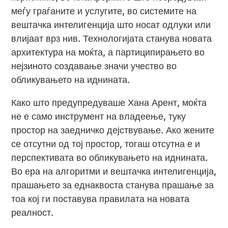
меѓу граѓаните и услугите, во системите на
вештачка интелигенција што носат одлуки или
влијаат врз нив. Технологијата станува новата
архитектура на моќта, а партиципирањето во
нејзиното создавање значи учество во
обликувањето на иднината.
Како што предупредуваше Хана Арент, моќта
не е само инструмент на владеење, туку
простор на заедничко дејствување. Ако жените
се отсутни од тој простор, тогаш отсутна е и
перспективата во обликувањето на иднината.
Во ера на алгоритми и вештачка интелигенција,
прашањето за еднаквоста станува прашање за
тоа кој ги поставува правилата на новата
реалност.