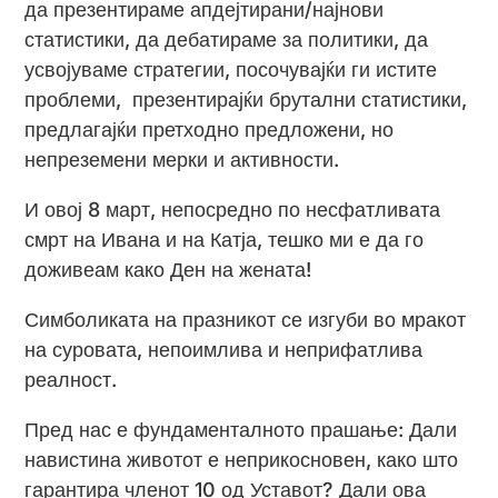
да презентираме апдејтирани/најнови
статистики, да дебатираме за политики, да
усвојуваме стратегии, посочувајќи ги истите
проблеми, презентирајќи брутални статистики,
предлагајќи претходно предложени, но
непреземени мерки и активности.
И овој 8 март, непосредно по несфатливата
смрт на Ивана и на Катја, тешко ми е да го
доживеам како Ден на жената!
Симболиката на празникот се изгуби во мракот
на суровата, непоимлива и неприфатлива
реалност.
Пред нас е фундаменталното прашање: Дали
навистина животот е неприкосновен, како што
гарантира членот 10 од Уставот? Дали ова