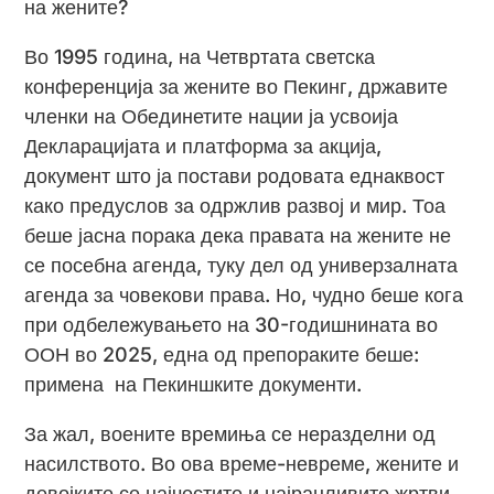
на жените?
Во 1995 година, на Четвртата светска
конференција за жените во Пекинг, државите
членки на Обединетите нации ја усвоија
Декларацијата и платформа за акција,
документ што ја постави родовата еднаквост
како предуслов за одржлив развој и мир. Тоа
беше јасна порака дека правата на жените не
се посебна агенда, туку дел од универзалната
агенда за човекови права. Но, чудно беше кога
при одбележувањето на 30-годишнината во
ООН во 2025, една од препораките беше:
примена на Пекиншките документи.
За жал, воените времиња се неразделни од
насилството. Во ова време-невреме, жените и
девојките се најчестите и најранливите жртви