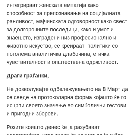
интегрираат женската емпатија како
способност за препознавање на социјалната
ранливост, мајчинската одговорност како свест
за долгорочните последици, како и умот и
знаењето, изградени низ професионално и
животно искуство, се креираат политики со
поголема аналитичка длабочина, етичка
чувствителност и општествена одржливост.
Драги граѓанки,
Не дозволувајте одбележувањето на 8 Март да
се сведе на протоколарна форма којашто ќе го
исцрпи своето значење во симболични гестови
и пригодни зборови.
Розите коишто денес ќе ја разубават