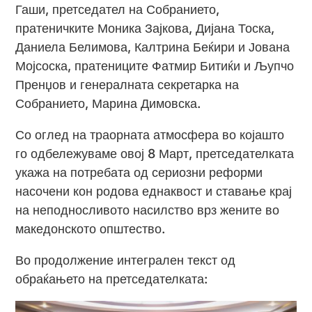
Гаши, претседател на Собранието,
пратеничките Моника Зајкова, Дијана Тоска,
Даниела Белимова, Калтрина Беќири и Јована
Мојсоска, пратениците Фатмир Битиќи и Љупчо
Пренџов и генералната секретарка на
Собранието, Марина Димовска.
Со оглед на траорната атмосфера во којашто
го одбележуваме овој 8 Март, претседателката
укажа на потребата од сериозни реформи
насочени кон родова еднаквост и ставање крај
на неподносливото насилство врз жените во
македонското општество.
Во продолжение интегрален текст од
обраќањето на претседателката: