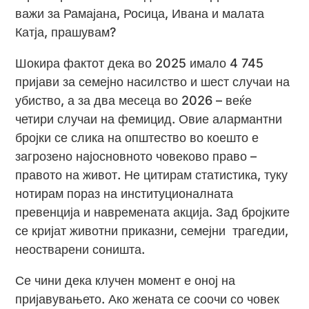
важи за Рамајана, Росица, Ивана и малата
Катја, прашувам?
Шокира фактот дека во 2025 имало 4 745
пријави за семејно насилство и шест случаи на
убиство, а за два месеца во 2026 – веќе
четири случаи на фемицид. Овие алармантни
бројки се слика на општество во коешто е
загрозено најосновното човеково право –
правото на живот. Не цитирам статистика, туку
нотирам пораз на институционалната
превенција и навремената акција. Зад бројките
се кријат животни приказни, семејни трагедии,
неостварени соништа.
Се чини дека клучен момент е оној на
пријавувањето. Ако жената се соочи со човек