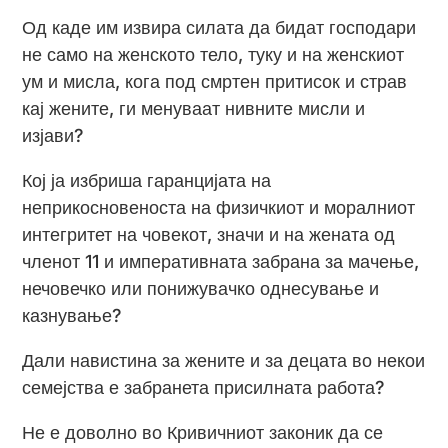
Од каде им извира силата да бидат господари
не само на женското тело, туку и на женскиот
ум и мисла, кога под смртен притисок и страв
кај жените, ги менуваат нивните мисли и
изјави?
Кој ја избриша гаранцијата на
неприкосновеноста на физичкиот и моралниот
интегритет на човекот, значи и на жената од
членот 11 и императивната забрана за мачење,
нечовечко или понижувачко однесување и
казнување?
Дали навистина за жените и за децата во некои
семејства е забранета присилната работа?
Не е доволно во Кривичниот законик да се