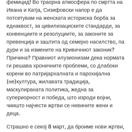
фемицид! Во траорна атмосфера по смртта на
Ивана и Катја, Сизифовски напор е да
потсетувам на женската историска борба за
еднаквост, за цивилизациските стандарди, за
конвенциите и резолуциите, за законите за
превенција и заштита од семејно насилство, па
дури и за измените на Кривичниот законик?
Причина? Правниот илузионизам дека нормата
ги решава хроничните проблеми, со длабоки
корени во патријархалната и парохијална
(не)култура, жилавата традиција,
маскулираната политика, жедна за
супериорност и победа, што изроди војни,
чиишто најчести жртви се невините жени и
деца.
Страшно е секој 8 март, да броиме нови жртви,