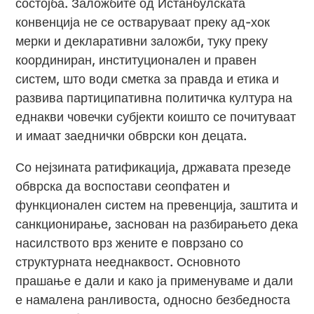
состојба. Заложбите од Истанбулската
конвенција не се остваруваат преку ад-хок
мерки и декларативни заложби, туку преку
координиран, институционален и правен
систем, што води сметка за правда и етика и
развива партиципативна политичка култура на
еднакви човечки субјекти коишто се почитуваат
и имаат заеднички обврски кон децата.
Со нејзината ратификација, државата презеде
обврска да воспостави сеопфатен и
функционален систем на превенција, заштита и
санкционирање, заснован на разбирањето дека
насилството врз жените е поврзано со
структурната нееднаквост. Основното
прашање е дали и како ја применуваме и дали
е намалена ранливоста, односно безбедноста