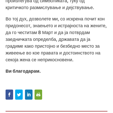
произлегува од симболиката, туку од
критичкото размислување и дејствување.
Во тој дух, дозволете ми, со искрена почит кон
придонесот, знаењето и истрајноста на жените,
да го честитам 8 Март и да ја потврдам
заедничката определба, државата да ја
градиме како пристојно и безбедно место за
живеење во кое правата и достоинството на
секоја жена се неприкосновени.
Ви благодарам.