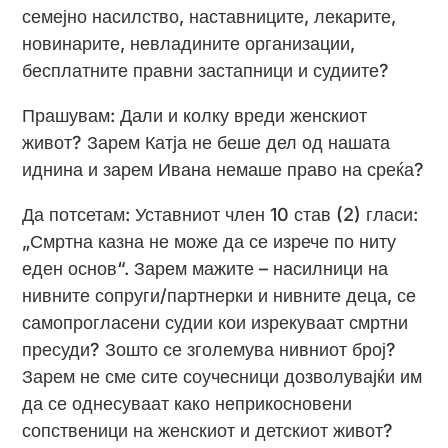
семејно насилство, наставниците, лекарите,
новинарите, невладините организации,
бесплатните правни застапници и судиите?
Прашувам: Дали и колку вреди женскиот
живот? Зарем Катја не беше дел од нашата
иднина и зарем Ивана немаше право на среќа?
Да потсетам: Уставниот член 10 став (2) гласи:
„Смртна казна не може да се изрече по ниту
еден основ“. Зарем мажите – насилници на
нивните сопруги/партнерки и нивните деца, се
самопрогласени судии кои изрекуваат смртни
пресуди? Зошто се зголемува нивниот број?
Зарем не сме сите соучесници дозволувајќи им
да се однесуваат како неприкосновени
сопственици на женскиот и детскиот живот?