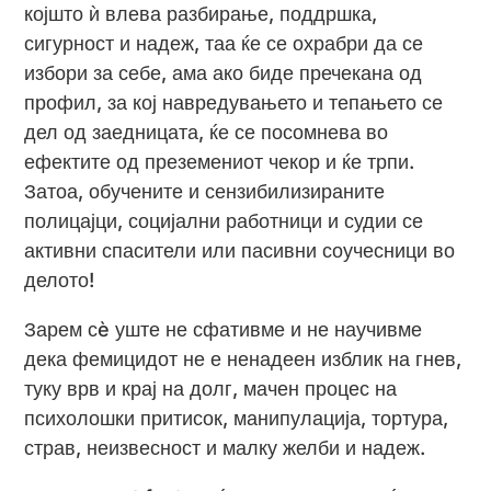
којшто ѝ влева разбирање, поддршка,
сигурност и надеж, таа ќе се охрабри да се
избори за себе, ама ако биде пречекана од
профил, за кој навредувањето и тепањето се
дел од заедницата, ќе се посомнева во
ефектите од преземениот чекор и ќе трпи.
Затоа, обучените и сензибилизираните
полицајци, социјални работници и судии се
активни спасители или пасивни соучесници во
делото!
Зарем сè уште не сфативме и не научивме
дека фемицидот не е ненадеен изблик на гнев,
туку врв и крај на долг, мачен процес на
психолошки притисок, манипулација, тортура,
страв, неизвесност и малку желби и надеж.