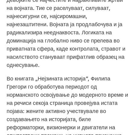
на војната. Тие се раселуваат, силуваат,
најнесигурни се, најсиромашни,
најнезаштитени. Војната ја продлабочува и ја
радикализира нееднаквоста. Логиката на
доминација на глобално ниво се прелева во
приватната сфера, каде контролата, стравот и
насилството стануваат прифатлив образец на
однесување.
Во книгата „Нејзината историја“, Филипа
Грегори го обработува периодот од
норманското освојување до модерното време и
на речиси секоја страница провејува истата
појава: жените активно учествувале во
создавањето на историјата, биле
реформаторки, визионерки и двигатели на