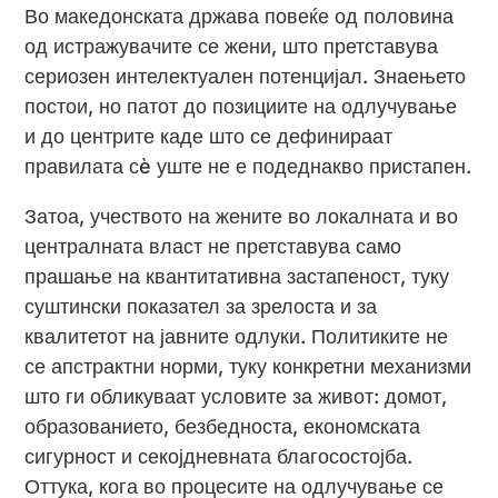
Во македонската држава повеќе од половина
од истражувачите се жени, што претставува
сериозен интелектуален потенцијал. Знаењето
постои, но патот до позициите на одлучување
и до центрите каде што се дефинираат
правилата сè уште не е подеднакво пристапен.
Затоа, учеството на жените во локалната и во
централната власт не претставува само
прашање на квантитативна застапеност, туку
суштински показател за зрелоста и за
квалитетот на јавните одлуки. Политиките не
се апстрактни норми, туку конкретни механизми
што ги обликуваат условите за живот: домот,
образованието, безбедноста, економската
сигурност и секојдневната благосостојба.
Оттука, кога во процесите на одлучување се