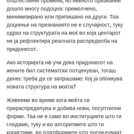
општествени промени, но нивното признание
дошло многу подоцна: премолчено,
минимизирано или припишано на други. Тоа
доцнење на признанието не е случајност, туку
одраз на структурата на моќ во која центарот
не ја рефлектира реалната распределба на
придонесот.
Ако историјата нè учи дека придонесот на
жените бил систематски потценуван, тогаш
денес треба да се запрашаме: Кој ја обликува
новата структура на моќта?
Живееме во време кога моќта се
прераспределува и добива нови, посуптилни
форми. Таа не е само во институциите што ги
гледаме, туку и во алгоритмите што ги
користиме, во платформите што посредуваат