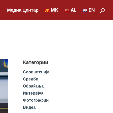
К
Медиа Центар
MK
AL
EN
Категории
Соопштенија
Средби
Обраќања
Интервјуа
Фотографии
Видеа