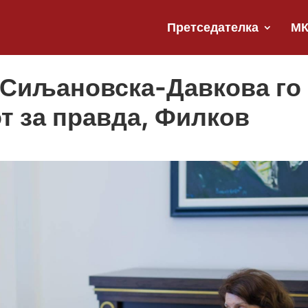
Претседателка
М
 Сиљановска-Давкова го
т за правда, Филков