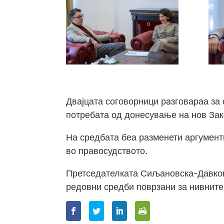
Двајцата соговорници рaзговараа за 
потребата од донесување на нов За
На средбата беа разменети аргумент
во правосудството.
Претседателката Сиљановска-Давкова
редовни средби поврзани за нивните