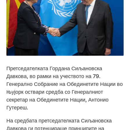
Претседателката Гордана Сиљановска
Давкова, во рамки на учеството на 79.
Генерално Собрание на Обединетите Нации во
Њујорк оствари средба со Генералниот
секретар на Обединетите Нации, Антонио
Гутереш.
На средбата претседателката Сиљановска
Давкова ги потенцираше принципите на