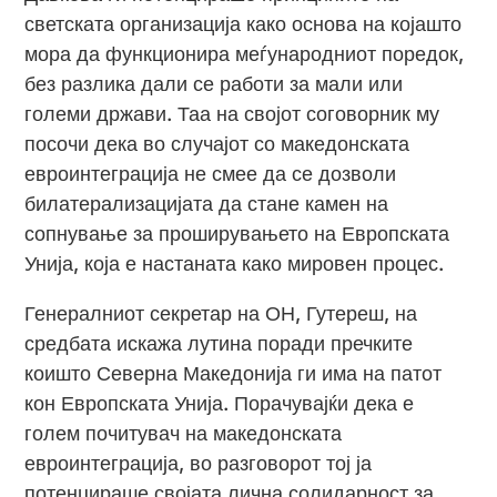
светската организација како основа на којашто
мора да функционира меѓународниот поредок,
без разлика дали се работи за мали или
големи држави. Таа на својот соговорник му
посочи дека во случајот со македонската
евроинтеграција не смее да се дозволи
билатерализацијата да стане камен на
сопнување за проширувањето на Европската
Унија, која е настаната како мировен процес.
Генералниот секретар на ОН, Гутереш, на
средбата искажа лутина поради пречките
коишто Северна Македонија ги има на патот
кон Европската Унија. Порачувајќи дека е
голем почитувач на македонската
евроинтеграција, во разговорот тој ја
потенцираше својата лична солидарност за