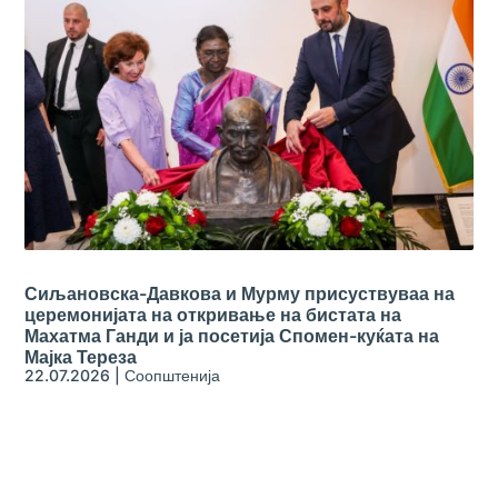
Сиљановска-Давкова и Мурму присуствуваа на
церемонијата на откривање на бистата на
Махатма Ганди и ја посетија Спомен-куќата на
Мајка Тереза
22.07.2026
|
Соопштенија