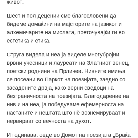
живот.
Шест и пол децении сме благословени да
бидеме домаќини на мајсторите на јазикот и
алхемичарите на мислата, преточувајќи ги во
естетика и етика.
Струга видела и неа ја виделе многубројни
врвни учесници и лауреати на Златниот венец,
поетски роднини на Прличев. Нивните имиња
се посеани во Паркот на поезијата, заедно со
засадените дрвја, како верни сведоци на
безграничноста на поезијата. Благодарение на
нив и на неа, ја победуваме ефемерноста на
настаните и нештата што нѐ вознемируваат и
нервираат со вечноста на духот.
И годинава, овде во Домот на поезијата „Браќа