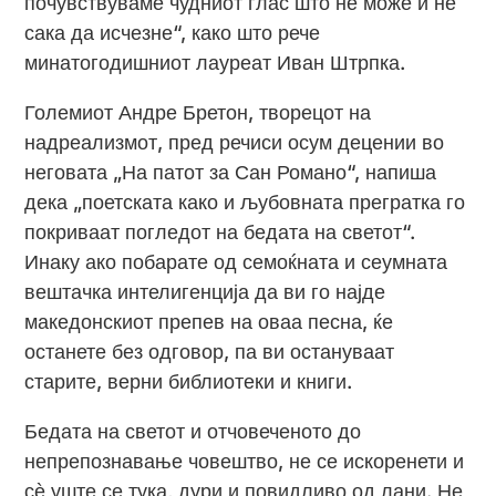
почувствуваме чудниот глас што не може и не
сака да исчезне“, како што рече
минатогодишниот лауреат Иван Штрпка.
Големиот Андре Бретон, творецот на
надреализмот, пред речиси осум децении во
неговата „На патот за Сан Романо“, напиша
дека „поетската како и љубовната прегратка го
покриваат погледот на бедата на светот“.
Инаку ако побарате од семоќната и сеумната
вештачка интелигенција да ви го најде
македонскиот препев на оваа песна, ќе
останете без одговор, па ви остануваат
старите, верни библиотеки и книги.
Бедата на светот и отчовеченото до
непрепознавање човештво, не се искоренети и
сѐ уште се тука, дури и повидливо од лани. Не