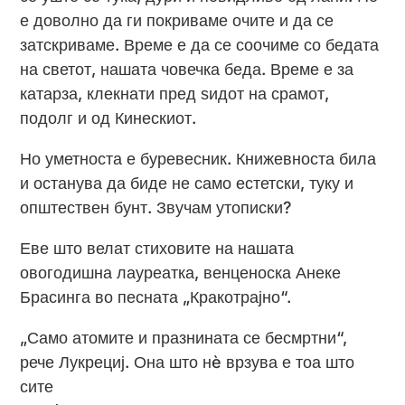
е доволно да ги покриваме очите и да се
затскриваме. Време е да се соочиме со бедата
на светот, нашата човечка беда. Време е за
катарза, клекнати пред ѕидот на срамот,
подолг и од Кинескиот.
Но уметноста е буревесник. Книжевноста била
и останува да биде не само естетски, туку и
општествен бунт. Звучам утописки?
Еве што велат стиховите на нашата
овогодишна лауреатка, венценоска Анеке
Брасинга во песната „Кракотрајно“.
„Само атомите и празнината се бесмртни“,
рече Лукрециј. Она што нè врзува е тоа што
сите