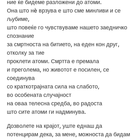
ние ќе бидеме разложени до атоми.
Она што нè врзува е што сме минливи и се
љубиме,
што повеќе го чувствуваме нашето заедничко
спознание
за смртноста на битието, на еден кон друг,
отколку за тие
проклети атоми. Смртта е премала
и преголема, но животот е посилен, се
соединува
со краткотрајната сила на слабото,
во особената случајност
на оваа телесна средба, во радоста
што сите атоми ги надминува.
Дозволете на крајот, уште еднаш да
потенцирам дека, за мене, можноста да бидам