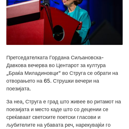
Претседателката Гордана Сиљановска-
Давкова вечерва во Центарот за култура
„Браќа Миладиновци“ во Струга се обрати на
отворањето на 65. Струшки вечери на
поезијата.
За неа, Струга е град што живее во ритамот на
поезијата и место каде што со децении се
среќаваат светските поетски гласови и
љубителите на убавата реч, нарекувајќи го