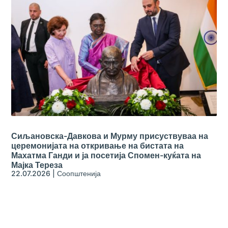
Сиљановска-Давкова и Мурму присуствуваа на
церемонијата на откривање на бистата на
Махатма Ганди и ја посетија Спомен-куќата на
Мајка Тереза
22.07.2026
|
Соопштенија