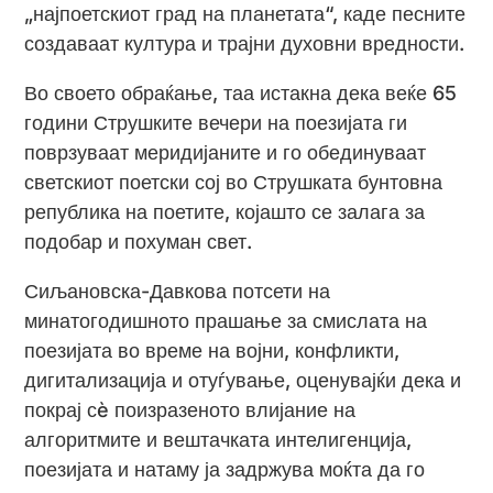
„најпоетскиот град на планетата“, каде песните
создаваат култура и трајни духовни вредности.
Во своето обраќање, таа истакна дека веќе 65
години Струшките вечери на поезијата ги
поврзуваат меридијаните и го обединуваат
светскиот поетски сој во Струшката бунтовна
република на поетите, којашто се залага за
подобар и похуман свет.
Сиљановска-Давкова потсети на
минатогодишното прашање за смислата на
поезијата во време на војни, конфликти,
дигитализација и отуѓување, оценувајќи дека и
покрај сè поизразеното влијание на
алгоритмите и вештачката интелигенција,
поезијата и натаму ја задржува моќта да го