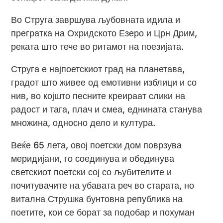
Во Струга завршува љубовната идила и
прегратка на Охридското Езеро и Црн Дрим,
реката што тече во ритамот на поезијата.
Струга е најпоетскиот град на планетава,
градот што живее од емотивни изблици и со
нив, во којшто песните креираат слики на
радост и тага, плач и смеа, еднината станува
множина, односно дело и култура.
Веќе 65 лета, овој поетски дом поврзува
меридијани, го соединува и обединува
светскиот поетски сој со љубителите и
почитувачите на убавата реч во старата, но
витална Струшка бунтовна република на
поетите, кои се борат за подобар и похуман