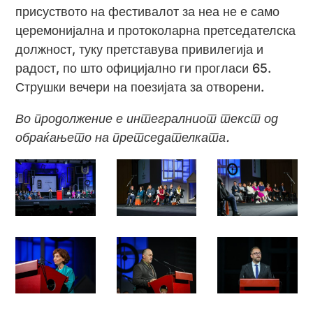
присуството на фестивалот за неа не е само
церемонијална и протоколарна претседателска
должност, туку претставува привилегија и
радост, по што официјално ги прогласи 65.
Струшки вечери на поезијата за отворени.
Во продолжение е интегралниот текст од
обраќањето на претседателката.