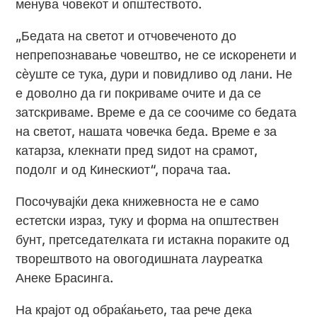
менува човекот и општеството.
„Бедата на светот и отчовеченото до
непрепознавање човештво, не се искоренети и
сѐуште се тука, дури и повидливо од лани. Не
е доволно да ги покриваме очите и да се
затскриваме. Време е да се соочиме со бедата
на светот, нашата човечка беда. Време е за
катарза, клекнати пред ѕидот на срамот,
подолг и од Кинескиот“, порача таа.
Посочувајќи дека книжевноста не е само
естетски израз, туку и форма на општествен
бунт, претседателката ги истакна пораките од
творештвото на овогодишната лауреатка
Анеке Брасинга.
На крајот од обраќањето, таа рече дека