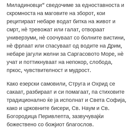
Миладиновци“ сведочиме за едноставноста и
скромноста на маговите на зборот, кои
рецитираат небаре водат битка на живот и
смрт, нѐ тревожат или галат, отвораат
универзуми, нѐ соочуваат со болните вистини,
нѐ фрлаат или спасуваат од водите на Дрим,
небаре јагули желни за Саргасовото Море, нѐ
учат и поттикнуваат на непокор, слобода,
пркос, чувствителност и мудрост.
Како езерски самовили, Струга и Охрид се
сакаат, разбираат и си помагаат, па стиховите
традиционално ќе ја исполнат и Света Софија,
како и црковните бисери, Св. Наум и Св.
Богородица Перивлепта, зазвучувајќи
божествено со божјиот благослов.