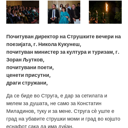
Почитуван директор на Струшките вечери на
поезијата, г. Никола Кукунеш,
почитуван министер за култура и туризам, г.
Зоран Љутков,
почитувани поети,
ценети присутни,
драги стружани,
Да се биде во Струга, е дар за сетилата и
мелем за душата, не само за Констатин
Миладинов, туку и за мене. Струга сѐ уште е
град на убавите струшки моми и град во којшто
еснафот сака да има дуќан.