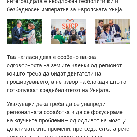
интеграцијата е неодложен геополитички и
безбедносен императив за Европската Унија.
Таа нагласи дека е особено важна
одговорноста на земјите членки од регионот
коишто треба да бидат двигатели на
проширувањето, а не извор на блокади што го
поткопуваат кредибилитетот на Унијата.
Укажувајќи дека треба да се унапреди
регионалната соработка и да се фокусираме
на клучните проблеми – од одливот на мозоци
до климатските промени, претседателката рече
дека регионот мора проактивно да се