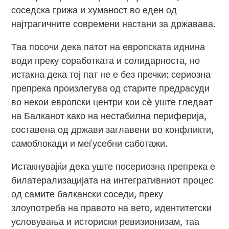
соседска грижа и хуманост во еден од
најтрагичните современи настани за државава.
Таа посочи дека патот на европската иднина
води преку соработката и солидарноста, но
истакна дека тој пат не е без пречки: сериозна
препрека произлегува од старите предрасуди
во некои европски центри кои сè уште гледаат
на Балканот како на нестабилна периферија,
составена од држави заглавени во конфликти,
самоблокади и меѓусебни саботажи.
Истакнувајќи дека уште посериозна препрека е
билатерализацијата на интегративниот процес
од самите балкански соседи, преку
злоупотреба на правото на вето, идентитетски
условувања и историски ревизионизам, таа