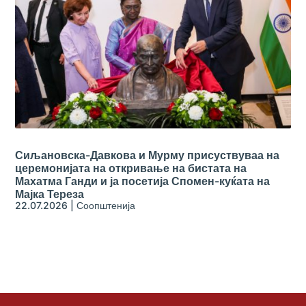
Сиљановска-Давкова и Мурму присуствуваа на
церемонијата на откривање на бистата на
Махатма Ганди и ја посетија Спомен-куќата на
Мајка Тереза
22.07.2026
|
Соопштенија