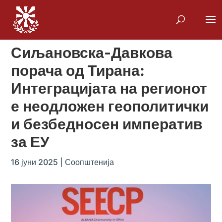
Сиљановска-Давкова
порача од Тирана:
Интеграцијата на регионот
е неодложен геополитички
и безбедносен императив
за ЕУ
16 јуни 2025
|
Соопштенија