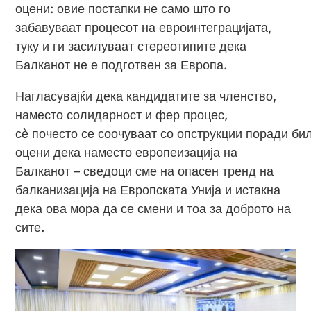
оцени: овие постапки не само што го
забавуваат процесот на евроинтеграцијата,
туку и ги засилуваат стереотипите дека
Балканот не е подготвен за Европа.
Нагласувајќи дека кандидатите за членство,
наместо солидарност и фер процес,
сѐ почесто се соочуваат со опструкции поради б
оцени дека наместо европеизација на
Балканот – сведоци сме на опасен тренд на
балканизација на Европската Унија и истакна
дека ова мора да се смени и тоа за доброто на
сите.