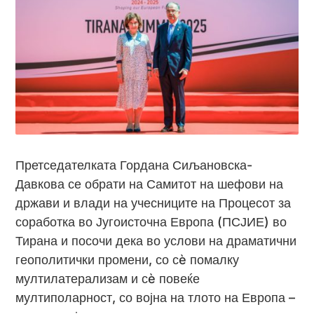
Претседателката Гордана Сиљановска-
Давкова се обрати на Самитот на шефови на
држави и влади на учесниците на Процесот за
соработка во Југоисточна Европа (ПСЈИЕ) во
Тирана и посочи дека во услови на драматични
геополитички промени, со сè помалку
мултилатерализам и сè повеќе
мултиполарност, со војна на тлото на Европа –