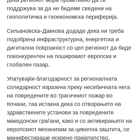
поддржува за да не бидеме сведени на
геополитичка и геоекономска периферија.
Сиљановска-Давкова додаде дека ни треба
подобрена инфраструктурна, енергетска и
дигитална поврзаност со цел регионот да биде
поконкурентен на поширокиот европски и
глобален пазар.
Упатувајќи благодарност за регионалната
солидарност изразена преку несебичната нега
на повредените во трагичниот пожар во
Кочани, таа истакна дека со отворањето на
здравствените установи за повредените
македонски граѓани, како и со активирањето на
европскиот механизам за цивилна заштита, се
манифестираше искрено пријателство,