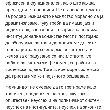
ефикасен и функционален, како што кажаа
претходните говорници. Не е доволно темата
за родово базираното насилство морално да ја
драматизираме, туку треба да имаме јасни
индикатори, засновани на сериозна анализа,
институционална конзистентност и постојано
да зборуваме за тоа и да допиреме до сите
генерации за да создадеме освестеност и
желба за справување со насилството. Се
работи за системски феномен, се работи за
системска појава. Тогаш, ние мора системски
да пристапиме кон нејзиното решавање.
Фемицидот не смееме да го третираме како
трагичен, поединечен настан, туку како
општествен неуспех и на политичкиот систем,
неуспех на институциите, неуспех на законите