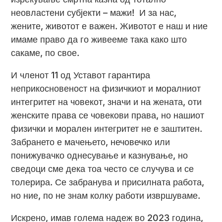
неовластени субјекти – мажи! И за нас,
жените, животот е важен. Животот е наш и ние
имаме право да го живееме така како што
сакаме, по свое.
И членот 11 од Уставот гарантира
неприкосновеност на физичкиот и моралниот
интегритет на човекот, значи и на жената, оти
женските права се човекови права, но нашиот
физички и морален интегритет не е заштитен.
Забрането е мачењето, нечовечко или
понижувачко однесување и казнување, но
сведоци сме дека тоа често се случува и се
толерира. Се забранува и присилната работа,
но ние, по не знам колку работи извршуваме.
Искрено, имав голема надеж во 2023 година,