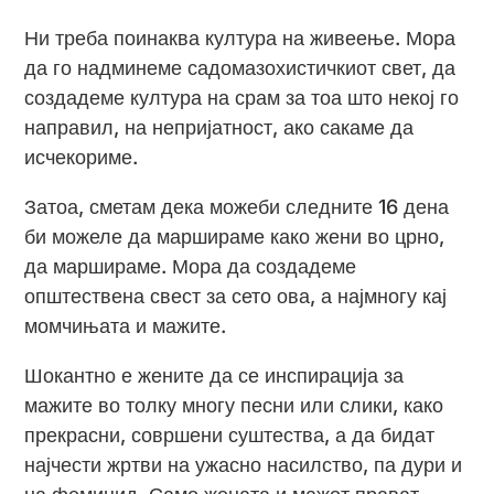
Ни треба поинаква култура на живеење. Мора
да го надминеме садомазохистичкиот свет, да
создадеме култура на срам за тоа што некој го
направил, на непријатност, ако сакаме да
исчекориме.
Затоа, сметам дека можеби следните 16 дена
би можеле да маршираме како жени во црно,
да маршираме. Мора да создадеме
општествена свест за сето ова, а најмногу кај
момчињата и мажите.
Шокантно е жените да се инспирација за
мажите во толку многу песни или слики, како
прекрасни, совршени суштества, а да бидат
најчести жртви на ужасно насилство, па дури и