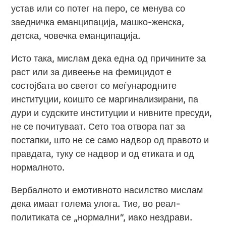
устав или со потег на перо, се менува со
заедничка еманципација, машко-женска,
детска, човечка еманципација.
Исто така, мислам дека една од причините за
раст или за дивеење на фемицидот е
состојбата во светот со меѓународните
институции, коишто се маргинализирани, па
дури и судските институции и нивните пресуди,
не се почитуваат. Сето тоа отвора пат за
постапки, што не се само надвор од правото и
правдата, туку се надвор и од етиката и од
нормалното.
Вербалното и емотивното насилство мислам
дека имаат голема улога. Тие, во реал-
политиката се „нормални“, иако нездрави.