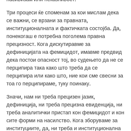
Три процеси ќе споменам за кои мислам дека
се важни, се врзани за правната,
институционалната и фактичката состојба. Да,
понекогаш е потребна поголема правна
прецизност. Кога дискутиравме за
дефиницијата на фемицидот, имавме предвид
дека постои опасност тој, во судењето да не се
перципира така како што треба да се
перципира или како што, ние кои сме свесни за
тоа го перципираме, туку поинаку.
Значи, нам ни треба прецизен јазик,
дефиниција, ни треба прецизна евиденција, ни
треба аналитички пристап кон фемицидот и кон
сите форми на насилство. Кога зборуваме за
институциите, да, ни треба и институционална