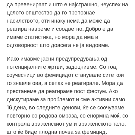
да превенираат и што е најстрашно, неуспех на
целото општество да го препознае
насилството, оти инаку нема да може да
реагира навреме и соодветно. Добро е да
имаме статистика, но мора да има и
одговорност што доасега не ја видовме.
Иако имавме јасни предупредувања од
потенцијалните жртви, задоцнивме. Со тоа,
соучесници во фемицидот станувале сите кои
го знаеле ова, а сепак не реагирале. Мора да
престанеме да реагираме пост фестум. Ако
дискутираме за проблемот и сме активни само
16 дена, во следните денови, ќе се соочуваме
повторно со родова омраза, со енормна моќ, со
контрола врз женскиот ум и врз женското тело,
што ќе биде плодна почва за фемицид.