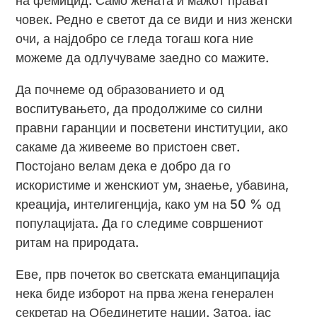
на фемицид. Само жената и мажот прават
човек. Редно е светот да се види и низ женски
очи, а најдобро се гледа тогаш кога ние
можеме да одлучуваме заедно со мажите.
Да почнеме од образованието и од
воспитувањето, да продолжиме со силни
правни гаранции и посветени институции, ако
сакаме да живееме во пристоен свет.
Постојано велам дека е добро да го
искористиме и женскиот ум, знаење, убавина,
креација, интелигенција, како ум на 50 % од
популацијата. Да го следиме совршениот
ритам на природата.
Еве, прв почеток во светската еманципација
нека биде изборот на прва жена генерален
секретар на Обединетите нации. Затоа, јас