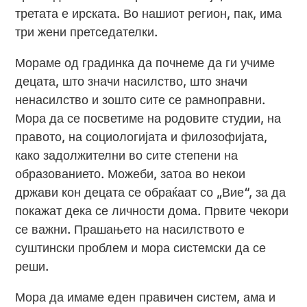
третата е ирската. Во нашиот регион, пак, има
три жени претседателки.
Мораме од градинка да почнеме да ги учиме
децата, што значи насилство, што значи
ненасилство и зошто сите се рамноправни.
Мора да се посветиме на родовите студии, на
правото, на социологијата и филозофијата,
како задолжителни во сите степени на
образованието. Можеби, затоа во некои
држави кон децата се обраќаат со „Вие“, за да
покажат дека се личности дома. Првите чекори
се важни. Прашањето на насилството е
суштински проблем и мора системски да се
реши.
Мора да имаме еден правичен систем, ама и