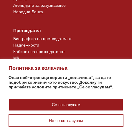
Агенцијата за разузнавање
Народна Банка
Претседател
Биографија на претседателот
Надлежности
Кабинет на претседателот
МК
Политика за колачиња
Брза навигација
Оваа веб-страница користи „колачиња“, за да го
подобри корисничкото искуство. Доколку ги
Почетна
прифаќате условите притиснете „Се согласувам“.
Медиа Центар
Совет за безбедност
Информации од јавен карактер
Се согласувам
Контакт
Не се согласувам