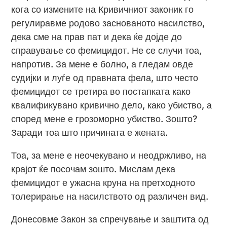
кога со измените на Кривичниот законик го
регулиравме родово заснованото насилство,
дека сме на прав пат и дека ќе дојде до
справување со фемицидот. Не се случи тоа,
напротив. За мене е болно, а гледам овде
судијки и луѓе од правната фела, што често
фемицидот се третира во постапката како
квалификувано кривично дело, како убиство, а
според мене е грозоморно убиство. Зошто?
Заради тоа што причината е жената.
Тоа, за мене е неочекувано и неодржливо, на
крајот ќе посочам зошто. Мислам дека
фемицидот е ужасна круна на претходното
толерирање на насилството од различен вид.
Донесовме Закон за спречување и заштита од