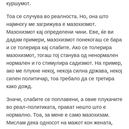
куршумот.
Тоа се случува во реалноста. Но, она што
најмногу ме загрижува е мазохизмот.
Мазохизмот кај определени чини. Еве, ќе ви
дадам примери, мазохизмот понекогаш се бара
и се толерира кај слабите. Ако се толерира
мазохизмот, тогаш тој станува од ненормален
нормален и го стимулира садизмот. На пример,
ако ме плукне некој, некоја силна држава, некој
силен политичар, тоа требало да се третира
како дожд.
Значи, слабите се поплавени, а овие плукачите
во реал-политиката, прават нешто што е
нормално. Тоа, за мене е само мазохизам.
Мислам дека односот на мажот кон жената,