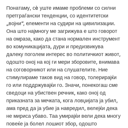
Понатаму, сè уште имаме проблеми со силни
претграѓански тенденции, со идентитетски
„војни“, елементи на судири на цивилизации.
Она што најмногу ме загрижува е што говорот
на омраза, како да стана нормален инструмент
во комуникацијата, дури и предизвикува
далеку поголем интерес во политичкиот живот,
одошто оној на кој ги мери зборовите, внимава
на соговорникот или на слушателите. Ние
стимулираме таков вид на говор, толерирајќи
го или поддржувајќи го. Значи, понекогаш сме
сведоци на убиствен речник, како оној од
приказната за мечката, кога ловџијата ја убил,
ама пред да ја убие ја навредил, велејќи дека
не мириса убаво. Таа умирајќи вели дека многу
повеќе ја болел лошиот збор, одошто