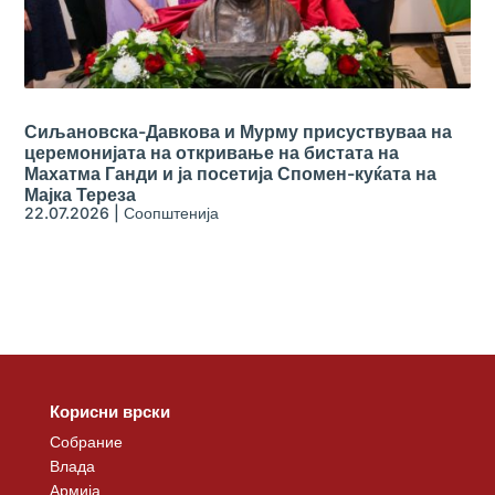
Сиљановска-Давкова и Мурму присуствуваа на
церемонијата на откривање на бистата на
Махатма Ганди и ја посетија Спомен-куќата на
Мајка Тереза
22.07.2026
|
Соопштенија
Корисни врски
Собрание
Влада
Армија