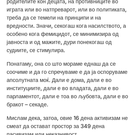
родителите кон децата, на противниците во
играта или во натпреварот, или во политиката,
треба да се темели на принципи и на
вредности. Значи, секогаш кога насилството, а
особено кога фемицидот, се минимизира од
јавноста и од мажите, дури понекогаш од
судиите, се стимулира.
Понатаму, она со што мораме еднаш да се
соочиме и да го спречуваме е да ја оспоруваме
апсолутната моќ. Дали е дома, дали е во
институциите, дали е во владата, дали е во
парламентот, дали е тоа во љубовта, дали е во
бракот – секаде.
Мислам дека, затоа, овие 16 дена активизам не
смеат да остават простор за 349 дена
пасивизам или неказнивост.