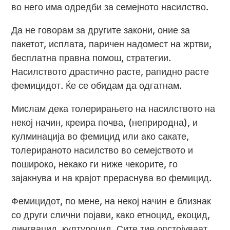
во него има одредби за семејното насилство.
Да не говорам за другите закони, оние за
пакетот, исплата, паричен надомест на жртви,
бесплатна правна помош, стратегии.
Насилството драстично расте, рапидно расте
фемицидот. Ќе се обидам да одгатнам.
Мислам дека толерирањето на насилството на
некој начин, креира почва, (неприродна), и
кулминација во фемицид или ако сакате,
толерираното насилство во семејството и
пошироко, некако ги ниже чекорите, го
зајакнува и на крајот прераснува во фемицид.
Фемицидот, по мене, на некој начин е близнак
со други слични појави, како етноцид, екоцид,
лингвацид, културоцид. Сите тие опстојуваат