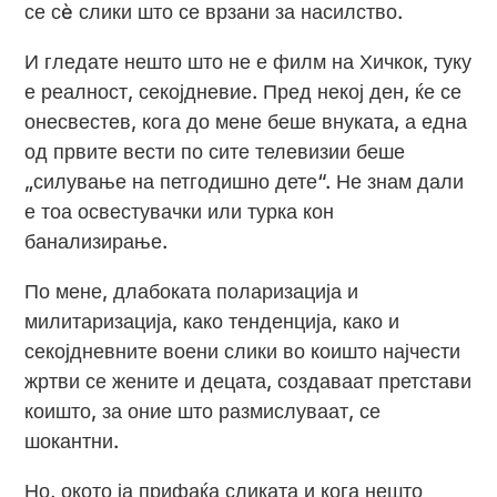
се сè слики што се врзани за насилство.
И гледате нешто што не е филм на Хичкок, туку
е реалност, секојдневие. Пред некој ден, ќе се
онесвестев, кога до мене беше внуката, а една
од првите вести по сите телевизии беше
„силување на петгодишно дете“. Не знам дали
е тоа освестувачки или турка кон
банализирање.
По мене, длабоката поларизација и
милитаризација, како тенденција, како и
секојдневните воени слики во коишто најчести
жртви се жените и децата, создаваат претстави
коишто, за оние што размислуваат, се
шокантни.
Но, окото ја прифаќа сликата и кога нешто