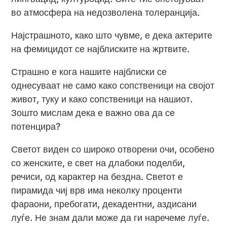
во атмосфера на недозволена толеранција.
Најстрашното, како што чувме, е дека актерите
на фемицидот се најблиските на жртвите.
Страшно е кога нашите најблиски се
однесуваат не само како сопственици на својот
живот, туку и како сопственици на нашиот.
Зошто мислам дека е важно ова да се
потенцира?
Светот виден со широко отворени очи, особено
со женските, е свет на длабоки поделби,
речиси, од карактер на бездна. Светот е
пирамида чиј врв има неколку проценти
фараони, пребогати, декадентни, аздисани
луѓе. Не знам дали може да ги наречеме луѓе.