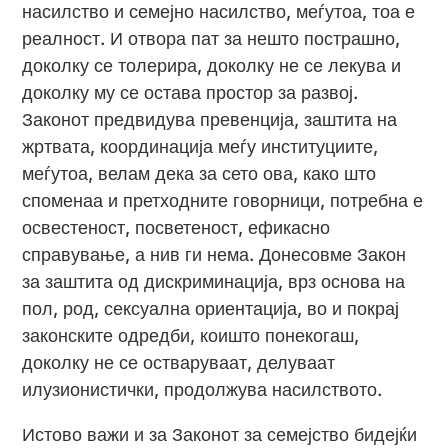
насилство и семејно насилство, меѓутоа, тоа е
реалност. И отвора пат за нешто пострашно,
доколку се толерира, доколку не се лекува и
доколку му се остава простор за развој.
Законот предвидува превенција, заштита на
жртвата, координација меѓу институциите,
меѓутоа, велам дека за сето ова, како што
споменаа и претходните говорници, потребна е
освестеност, посветеност, ефикасно
справување, а нив ги нема. Донесовме Закон
за заштита од дискриминација, врз основа на
пол, род, сексуална ориентација, во и покрај
законските одредби, коишто понекогаш,
доколку не се остваруваат, делуваат
илузионистички, продолжува насилството.
Истово важи и за Законот за семејство бидејќи