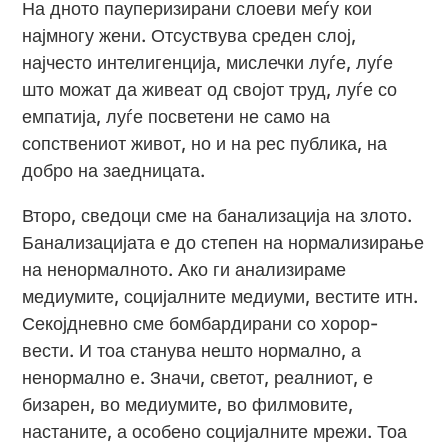
На дното пауперизирани слоеви меѓу кои
најмногу жени. Отсуствува среден слој,
најчесто интелигенција, мислечки луѓе, луѓе
што можат да живеат од својот труд, луѓе со
емпатија, луѓе посветени не само на
сопствениот живот, но и на рес публика, на
добро на заедницата.
Второ, сведоци сме на банализација на злото.
Банализацијата е до степен на нормализирање
на ненормалното. Ако ги анализираме
медиумите, социјалните медиуми, вестите итн.
Секојдневно сме бомбардирани со хорор-
вести. И тоа станува нешто нормално, а
ненормално е. Значи, светот, реалниот, е
бизарен, во медиумите, во филмовите,
настаните, а особено социјалните мрежи. Тоа