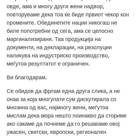
овде, ама и многу други жени надвор,
повторуваме дека тоа ќе биде првиот чекор кон
промените. Обединетите нации никогаш не
биле попотребни од сега, ама се целосно
маргинализирани. Таа продукција на
документи, на декларации, на резолуции
наликува на индустриско производство,
меѓутоа резултатот е ограничен.
Ви благодарам.
Се обидов да фрлам една друга слика, а не
онаа за која многупати сум дискутирала со
мнозина од вас, најмногу жени, меѓутоа
мислам дека мора нешто поинакво да сториме
ако сакаме да почнеме да го решаваме овој
ужасен, светски, европски, регионален