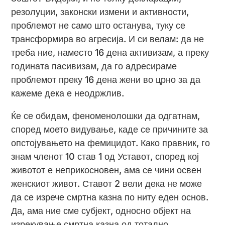
резолуции, законски измени и активности,
проблемот не само што останува, туку се
трансформира во агресија. И си велам: да не
треба ние, наместо 16 дена активизам, а преку
годината пасивизам, да го адресираме
проблемот преку 16 дена жени во црно за да
кажеме дека е неодржлив.
Ќе се обидам, феноменолошки да одгатнам,
според моето видување, каде се причините за
опстојувањето на фемицидот. Како правник, го
знам членот 10 став 1 од Уставот, според кој
животот е неприкосновен, ама се чини освен
женскиот живот. Ставот 2 вели дека не може
да се изрече смртна казна по ниту еден основ.
Да, ама ние сме субјект, односно објект на
изрекување смртна казна од тотално