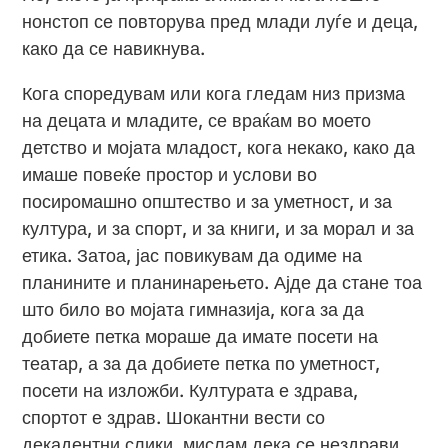
нонстоп се повторува пред млади луѓе и деца,
како да се навикнува.
Кога споредувам или кога гледам низ призма
на децата и младите, се враќам во моето
детство и мојата младост, кога некако, како да
имаше повеќе простор и услови во
посиромашно општество и за уметност, и за
култура, и за спорт, и за книги, и за морал и за
етика. Затоа, јас повикувам да одиме на
планините и планинарењето. Ајде да стане тоа
што било во мојата гимназија, кога за да
добиете петка мораше да имате посети на
театар, а за да добиете петка по уметност,
посети на изложби. Културата е здрава,
спортот е здрав. Шокантни вести со
декадентни слики, мислам дека се нездрави.