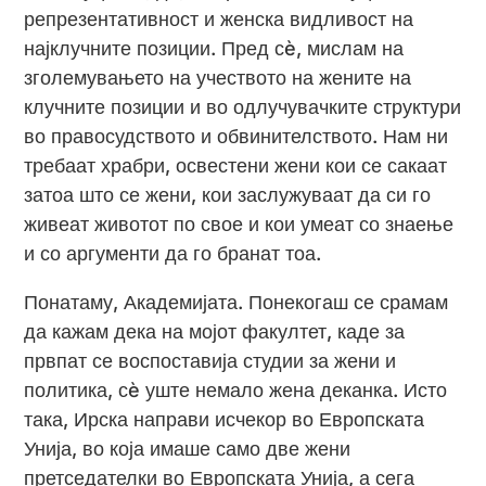
репрезентативност и женска видливост на
најклучните позиции. Пред сè, мислам на
зголемувањето на учеството на жените на
клучните позиции и во одлучувачките структури
во правосудството и обвинителството. Нам ни
требаат храбри, освестени жени кои се сакаат
затоа што се жени, кои заслужуваат да си го
живеат животот по свое и кои умеат со знаење
и со аргументи да го бранат тоа.
Понатаму, Академијата. Понекогаш се срамам
да кажам дека на мојот факултет, каде за
првпат се воспоставија студии за жени и
политика, сè уште немало жена деканка. Исто
така, Ирска направи исчекор во Европската
Унија, во која имаше само две жени
претседателки во Европската Унија, а сега