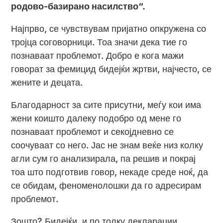
родово-базирано насилство“.
Најпрво, се чувствувам пријатно опкружена со
тројца соговорници. Тоа значи дека тие го
познаваат проблемот. Добро е кога мажи
говорат за фемицид бидејќи жртви, најчесто, се
жените и децата.
Благодарност за сите присутни, меѓу кои има
жени коишто далеку подобро од мене го
познаваат проблемот и секојдневно се
соочуваат со него. Јас не знам веќе низ колку
агли сум го анализирала, па решив и покрај
тоа што подготвив говор, некаде среде ноќ, да
се обидам, феноменолошки да го адресирам
проблемот.
Зошто? Бидејќи, и по толку декларации,