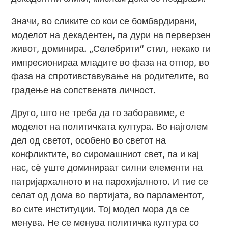
Значи, во сликите со кои се бомбардирани,
моделот на декадентен, па дури на перверзен
живот, доминира. „Селебрити“ стил, некако ги
импресионираа младите во фаза на отпор, во
фаза на спротивставување на родителите, во
градење на сопствената личност.
Друго, што не треба да го заборавиме, е
моделот на политичката култура. Во најголем
дел од светот, особено во светот на
конфликтите, во сиромашниот свет, па и кај
нас, сè уште доминираат силни елементи на
патријархалното и на парохијалното. И тие се
селат од дома во партијата, во парламентот,
во сите институции. Тој модел мора да се
менува. Не се менува политичка култура со