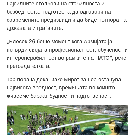
најсилните столбови на стабилноста и
безбедноста, подготвена да одговори на
современите предизвици и да биде потпора на
државата и граѓаните.
„Блесок 26 беше момент кога Армијата ја
потврди својата професионалност, обученост и
интероперабилност во рамките на НАТО“, рече
претседателката.
Таа порача дека, иако мирот за неа останува
највисока вредност, времињата во коишто
живееме бараат будност и подготвеност.