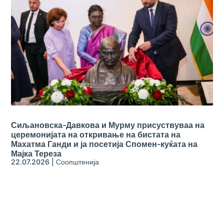
Сиљановска-Давкова и Мурму присуствуваа на
церемонијата на откривање на бистата на
Махатма Ганди и ја посетија Спомен-куќата на
Мајка Тереза
22.07.2026
|
Соопштенија