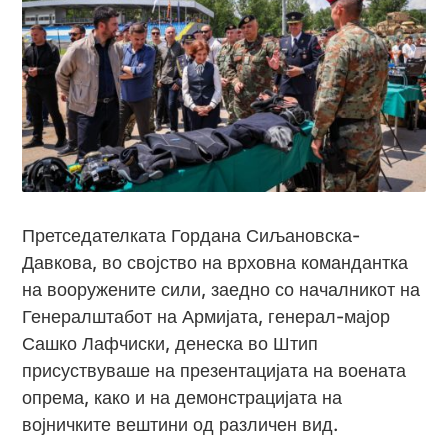
Претседателката Гордана Сиљановска-
Давкова, во својство на врховна командантка
на вооружените сили, заедно со началникот на
Генералштабот на Армијата, генерал-мајор
Сашко Лафчиски, денеска во Штип
присуствуваше на презентацијата на воената
опрема, како и на демонстрацијата на
војничките вештини од различен вид.