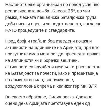
Настанот беше организиран по повод успешно
реализираната вежба „Блесок 26“, во чии
рамки, Лесната пешадиска баталјонска група
доби високи оценки за подготвеноста, согласно
НАТО процедурите и стандардите.
Пред бројни граѓани беа изведени показни
активности на единиците на Армијата, при што
присутните имаа можност да проследат приказ
на алпинистички и боречки вештини,
активности со службени кучиња, строев настап
на Баталјонот за почести, како и презентација
на армиски возила, вооружување,
воздухопловна опрема и хеликоптер Ми-8/17.
Во своето обраќање, Сиљановска-Давкова
оцени дека Армијата претставува еден од