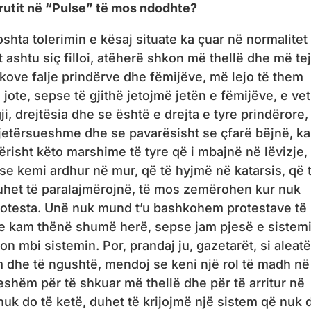
rutit në “Pulse” të mos ndodhte?
oshta tolerimin e kësaj situate ka çuar në normalitet
t ashtu siç filloi, atëherë shkon më thellë dhe më tej
rkove falje prindërve dhe fëmijëve, më lejo të them
jote, sepse të gjithë jetojmë jetën e fëmijëve, e ve
i, drejtësia dhe se është e drejta e tyre prindërore,
atjetërsueshme dhe se pavarësisht se çfarë bëjnë, k
kërisht këto marshime të tyre që i mbajnë në lëvizje,
e kemi ardhur në mur, që të hyjmë në katarsis, që 
a duhet të paralajmërojnë, të mos zemërohen kur nuk
rotesta. Unë nuk mund t’u bashkohem protestave të
, e kam thënë shumë herë, sepse jam pjesë e sistemi
on mbi sistemin. Por, prandaj ju, gazetarët, si aleatë
dhe të ngushtë, mendoj se keni një rol të madh në
eshëm për të shkuar më thellë dhe për të arritur në
 nuk do të ketë, duhet të krijojmë një sistem që nuk 