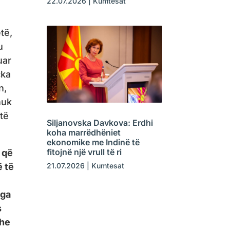
22.07.2026
|
Kumtesat
të,
u
uar
çka
n,
nuk
të
Siljanovska Davkova: Erdhi
koha marrëdhëniet
ekonomike me Indinë të
fitojnë një vrull të ri
 që
21.07.2026
|
Kumtesat
ë të
nga
s
dhe