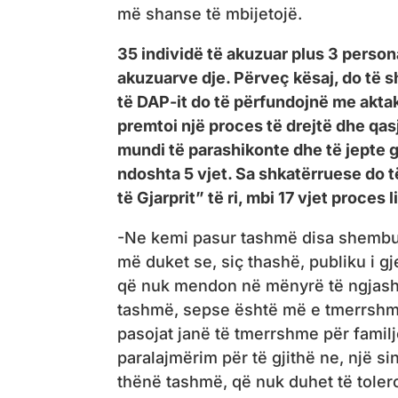
më shanse të mbijetojë.
35 individë të akuzuar plus 3 person
akuzuarve dje. Përveç kësaj, do të s
të DAP-it do të përfundojnë me aktak
premtoi një proces të drejtë dhe qasj
mundi të parashikonte dhe të jepte g
ndoshta 5 vjet. Sa shkatërruese do të
të Gjarprit” të ri, mbi 17 vjet proces l
-Ne kemi pasur tashmë disa shembuj 
më duket se, siç thashë, publiku i g
që nuk mendon në mënyrë të ngjashme
tashmë, sepse është më e tmerrshmja
pasojat janë të tmerrshme për familj
paralajmërim për të gjithë ne, një si
thënë tashmë, që nuk duhet të tolero