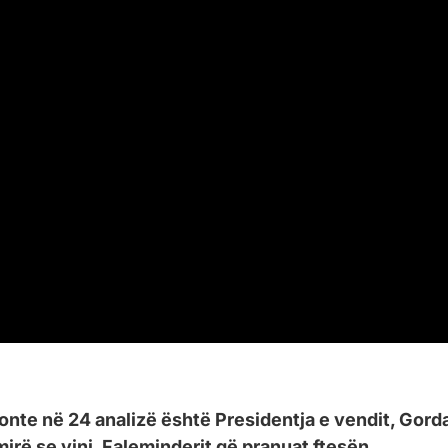
onte në 24 analizë është Presidentja e vendit, Gord
rë se vini. Faleminderit që pranuat ftesën.