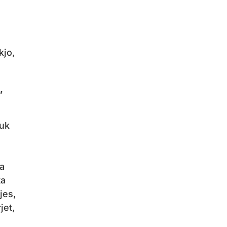
kjo,
,
nuk
sa
ta
jes,
jet,