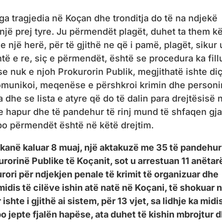
 nga tragjedia në Koçan dhe tronditja do të na ndjekë
 një prej tyre. Ju përmendët plagët, duhet ta them kë
 një herë, për të gjithë ne që i pamë, plagët, sikur 
të e re, siç e përmendët, është se procedura ka fill
e nuk e njoh Prokurorin Publik, megjithatë ishte di
omunikoi, meqenëse e përshkroi krimin dhe personi
ja dhe se lista e atyre që do të dalin para drejtësisë 
e hapur dhe të pandehur të rinj mund të shfaqen gja
po përmendët është në këtë drejtim.
 kanë kaluar 8 muaj, një aktakuzë me 35 të pandehur
kurorinë Publike të Koçanit, sot u arrestuan 11 anëtar
rori për ndjekjen penale të krimit të organizuar dhe
 midis të cilëve ishin atë natë në Koçani, të shokuar 
ishte i gjithë ai sistem, për 13 vjet, sa lidhje ka midi
i po jepte fjalën hapëse, ata duhet të kishin mbrojtur 