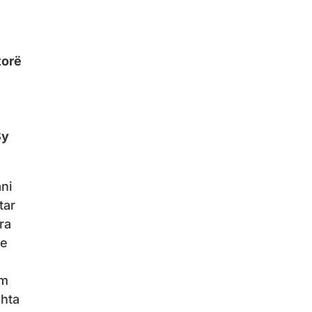
torë
Sy
ani
tar
ra
he
am
shta