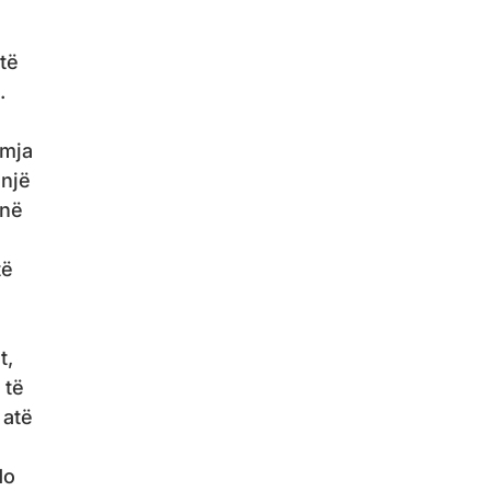
 të
.
tmja
 një
anë
të
t,
 të
 atë
do