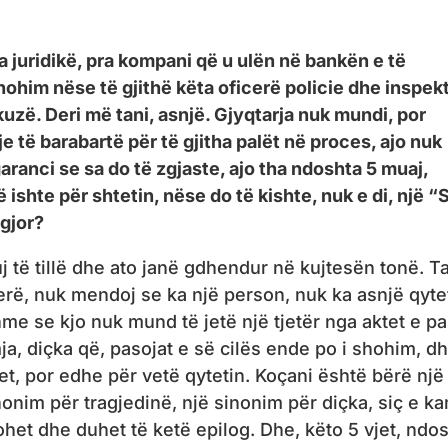
a juridikë, pra kompani që u ulën në bankën e të
hohim nëse të gjithë këta oficerë policie dhe inspek
uzë. Deri më tani, asnjë. Gjyqtarja nuk mundi, por
e të barabartë për të gjitha palët në proces, ajo nuk
aranci se sa do të zgjaste, ajo tha ndoshta 5 muaj,
 ishte për shtetin, nëse do të kishte, nuk e di, një “
igjor?
të tillë dhe ato janë gdhendur në kujtesën tonë. T
jerë, nuk mendoj se ka një person, nuk ka asnjë qyte
 se kjo nuk mund të jetë një tjetër nga aktet e pa
, diçka që, pasojat e së cilës ende po i shohim, d
et, por edhe për vetë qytetin. Koçani është bërë një
nonim për tragjedinë, një sinonim për diçka, siç e k
het dhe duhet të ketë epilog. Dhe, këto 5 vjet, ndo