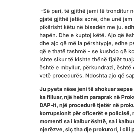
-Së pari, të gjithë jemi të tronditur
gjatë gjithë jetës sonë, dhe unë jam
pikërisht këtu në bisedën me ju, edhe
hapën. Dhe e kuptoj këtë. Ajo që ësh
dhe ajo që më la përshtypje, edhe ps
që e thatë tashmë – se kushdo që k
ishte sikur të kishte thënë fjalët tua
është e mbyllur, përkundrazi, është 
vetë procedurës. Ndoshta ajo që sa
Ju pyeta nëse jeni të shokuar sepse
ka filluar, një hetim paraprak në Pro
DAP-it, një procedurë tjetër në proku
korrupsionit për oficerët e policisë,
momenti sa i kalbur është, sa i kalbur 
njerëzve, siç tha dje prokurori, i cil