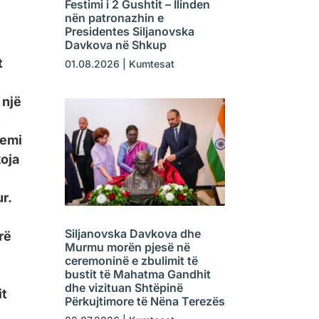
Festimi i 2 Gushtit – Ilinden
nën patronazhin e
Presidentes Siljanovska
Davkova në Shkup
t
01.08.2026
|
Kumtesat
 një
e
Kemi
koja
r.
Siljanovska Davkova dhe
rë
Murmu morën pjesë në
ceremoninë e zbulimit të
bustit të Mahatma Gandhit
dhe vizituan Shtëpinë
it
Përkujtimore të Nëna Terezës