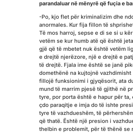
parandaluar në mënyrë që fuçia e ba
-Po, kjo flet për kriminalizim dhe nd
anormales. Kur fija fillon të shprishe
Të mos harroj, sepse e di se si u kë
vetëm se kur humb atë që është jeta 
gjë që të mbetet nuk është vetëm ligj
e drejtë njerëzore, një e drejtë e p
të drejtë. Fjala ime është se janë pi
domethënë na kujtojnë vazhdimisht s
fillojë funksionimi i gjyqësorit, at
mund të marrim pjesë të gjithë në p
tyre, por porta është e hapur për ta
çdo paraqitje e imja do të ishte presi
tyre të vazhdueshëm, të përhershëm 
që thatë. Është një presion i vazhdu
thelbin e problemit, për të thënë se