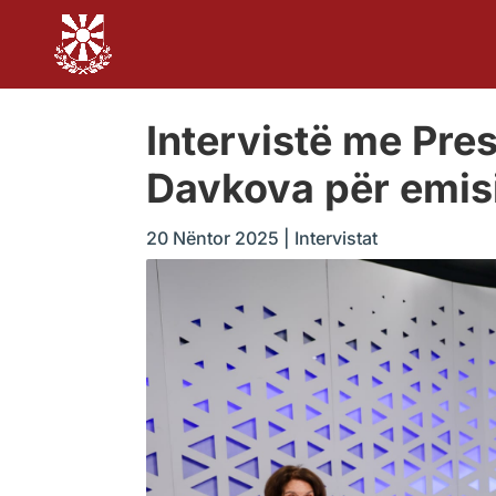
Intervistë me Pre
Davkova për emis
20 Nëntor 2025
|
Intervistat