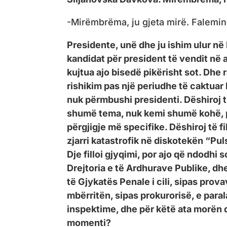
-Mirëmbrëma, ju gjeta mirë. Falemind
Presidente, unë dhe ju ishim ulur në 
kandidat për president të vendit në
kujtua ajo bisedë pikërisht sot. Dhe
rishikim pas një periudhe të caktuar
nuk përmbushi presidenti. Dëshiroj t
shumë tema, nuk kemi shumë kohë, për
përgjigje më specifike. Dëshiroj të f
zjarri katastrofik në diskotekën “Pul
Dje filloi gjyqimi, por ajo që ndodhi 
Drejtoria e të Ardhurave Publike, dhe
të Gjykatës Penale i cili, sipas pro
mbërritën, sipas prokurorisë, e paral
inspektime, dhe për këtë ata morën 
momenti?