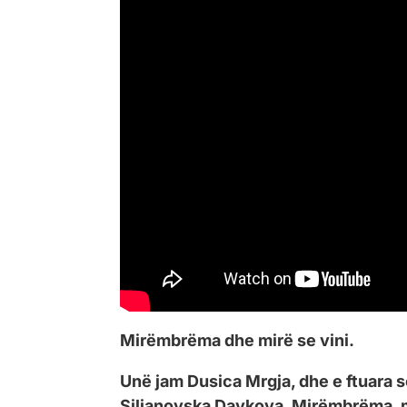
Mirëmbrëma dhe mirë se vini.
Unë jam Dusica Mrgja, dhe e ftuara s
Siljanovska Davkova. Mirëmbrëma, mi