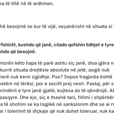
ka të tillë në të ardhmen.
ithë besojmë se kur të vijë, veçanërisht në situata si 
rfshirët, kushdo që janë, cilado qofshin lidhjet e tyre
kushdo që besojnë.
rmorën këto hapa të parë ashtu siç janë, disa gjëra 
kurrë situata drejtësie absolute në jetë, asgjë nuk
herë nuk kemi zgjidhje. Pse? Sepse tragjedia është
etëm në tërësi, por e secilit prej nesh. Pastaj, për 
rindërit e tyre janë gjallë, kujtesa do të qëndrojë. A
 pasqyre. Dhe kjo, siç e thashë tani, fillimi i shpërbër
 të shohim se ka logjikë në sanksionim dhe se ai rr
uar i tolerimit të diçkaje që nuk duhet toleruar, nuk ka