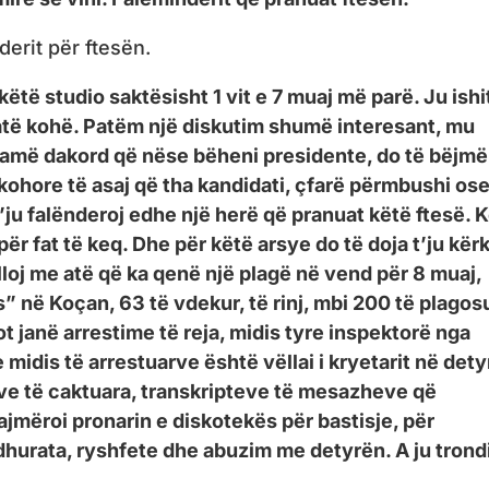
erit për ftesën.
këtë studio saktësisht 1 vit e 7 muaj më parë. Ju ishi
 atë kohë. Patëm një diskutim shumë interesant, mu
 ramë dakord që nëse bëheni presidente, do të bëjmë
 kohore të asaj që tha kandidati, çfarë përmbushi os
’ju falënderoj edhe një herë që pranuat këtë ftesë. 
 fat të keq. Dhe për këtë arsye do të doja t’ju kër
illoj me atë që ka qenë një plagë në vend për 8 muaj,
s” në Koçan, 63 të vdekur, të rinj, mbi 200 të plagosu
sot janë arrestime të reja, midis tyre inspektorë nga
 midis të arrestuarve është vëllai i kryetarit në dety
vave të caktuara, transkripteve të mesazheve që
ajmëroi pronarin e diskotekës për bastisje, për
dhurata, ryshfete dhe abuzim me detyrën. A ju trond