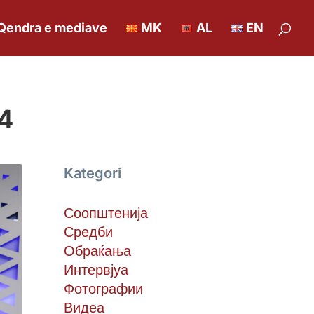
Qendra e mediave
MK
AL
EN
24
Kategori
Соопштенија
Средби
Обраќања
Интервјуа
Фотографии
Видеа