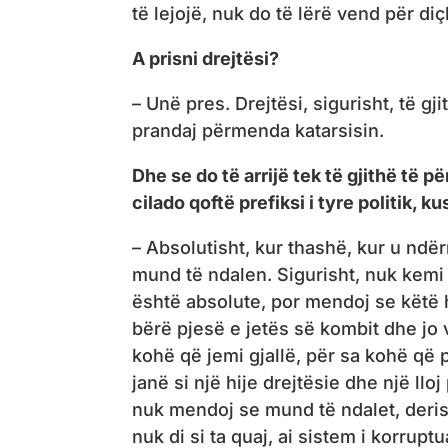
të lejojë, nuk do të lërë vend për diç
A prisni drejtësi?
– Unë pres. Drejtësi, sigurisht, të gj
prandaj përmenda katarsisin.
Dhe se do të arrijë tek të gjithë të pë
cilado qoftë prefiksi i tyre politik, 
– Absolutisht, kur thashë, kur u ndë
mund të ndalen. Sigurisht, nuk kemi 
është absolute, por mendoj se këtë 
bërë pjesë e jetës së kombit dhe jo v
kohë që jemi gjallë, për sa kohë që p
janë si një hije drejtësie dhe një lloj
nuk mendoj se mund të ndalet, derisa
nuk di si ta quaj, ai sistem i korrupt