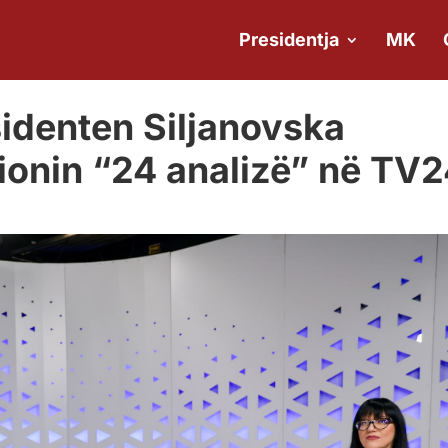
Presidentja
MK
sidenten Siljanovska
ionin “24 analizë” në TV