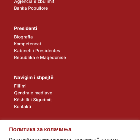
Agjencia e zbulimit
Banka Popullore
Presidenti
Biografia
Кompetencat
Kabineti i Presidentes
Republika e Maqedonisë
Navigim i shpejtë
Fillimi
Qendra e mediave
Këshilli i Sigurimit
Kontakti
Политика за колачиња
Оваа веб-страница користи „колачиња“, за да го