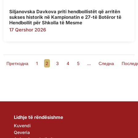
Siljanovska Davkova priti hendbollistët që arritën
sukses historik në Kampionatin e 27-të Botëror të
Hendbollit për Shkolla të Mesme
17 Qershor 2026
Претходна
1
2
3
4
5
...
Следна
Послед
Lidhje të rëndësishme
Kuvendi
Qeveria