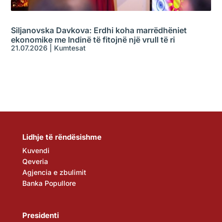
Siljanovska Davkova: Erdhi koha marrëdhëniet
ekonomike me Indinë të fitojnë një vrull të ri
21.07.2026
|
Kumtesat
Lidhje të rëndësishme
Kuvendi
Qeveria
Agjencia e zbulimit
Banka Popullore
Presidenti