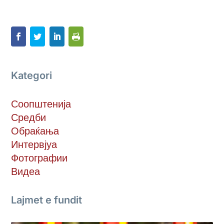
Kategori
Соопштенија
Средби
Обраќања
Интервјуа
Фотографии
Видеа
Lajmet e fundit