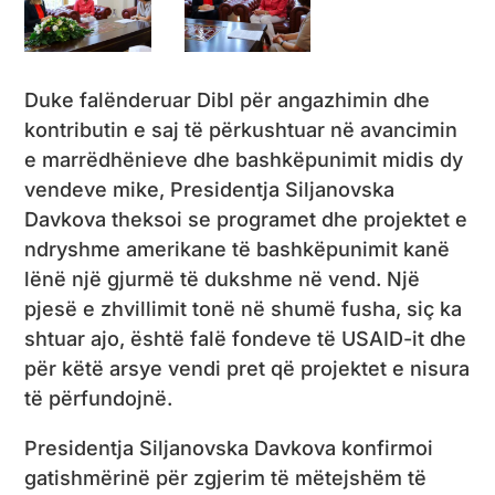
Duke falënderuar Dibl për angazhimin dhe
kontributin e saj të përkushtuar në avancimin
e marrëdhënieve dhe bashkëpunimit midis dy
vendeve mike, Presidentja Siljanovska
Davkova theksoi se programet dhe projektet e
ndryshme amerikane të bashkëpunimit kanë
lënë një gjurmë të dukshme në vend. Një
pjesë e zhvillimit tonë në shumë fusha, siç ka
shtuar ajo, është falë fondeve të USAID-it dhe
për këtë arsye vendi pret që projektet e nisura
të përfundojnë.
Presidentja Siljanovska Davkova konfirmoi
gatishmërinë për zgjerim të mëtejshëm të