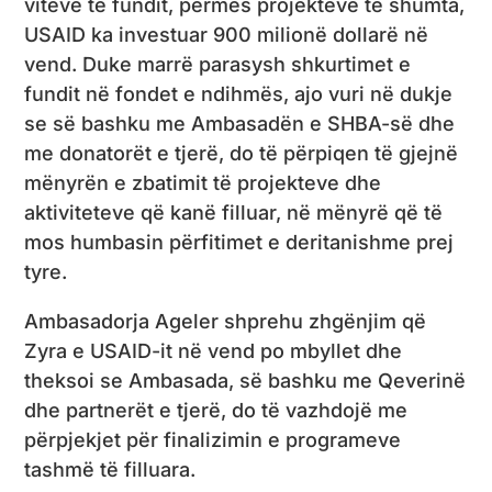
viteve të fundit, përmes projekteve të shumta,
USAID ka investuar 900 milionë dollarë në
vend. Duke marrë parasysh shkurtimet e
fundit në fondet e ndihmës, ajo vuri në dukje
se së bashku me Ambasadën e SHBA-së dhe
me donatorët e tjerë, do të përpiqen të gjejnë
mënyrën e zbatimit të projekteve dhe
aktiviteteve që kanë filluar, në mënyrë që të
mos humbasin përfitimet e deritanishme prej
tyre.
Ambasadorja Ageler shprehu zhgënjim që
Zyra e USAID-it në vend po mbyllet dhe
theksoi se Ambasada, së bashku me Qeverinë
dhe partnerët e tjerë, do të vazhdojë me
përpjekjet për finalizimin e programeve
tashmë të filluara.