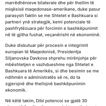
marrëdhënieve bilaterale dhe për thellim të
miqësisë maqedonase-amerikane, duke pasur
parasysh faktin se me Shtetet e Bashkuara si
partneri ynë strategjik, kemi potenciale të
pashfrytëzuara për forcimin e bashkëpunimit
në të gjitha fushat, veçanërisht në ekonominë.
Duke diskutuar për procesin e integrimit
europian të Maqedonisë, Presidentja
Siljanovska Davkova shprehu mirënjohje për
mbështetjen e vazhdueshme nga Shtetet e
Bashkuara të Amerikës, si dhe besimin se me
ndihmën e administratës së re, do ta
zgjerojnë dhe thellojnë bashkëpunimin
ekonomik.
Në këtë takim, Dibl potencoi se gjatë 30