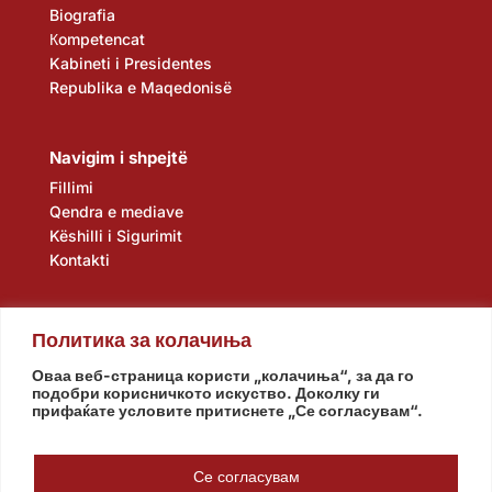
Biografia
Кompetencat
Kabineti i Presidentes
Republika e Maqedonisë
Navigim i shpejtë
Fillimi
Qendra e mediave
Këshilli i Sigurimit
Kontakti
Политика за колачиња
Оваа веб-страница користи „колачиња“, за да го
подобри корисничкото искуство. Доколку ги
прифаќате условите притиснете „Се согласувам“.
Kuvendi
Qeveria
Agjencia e zbulimit
Banka Popullore
Се согласувам