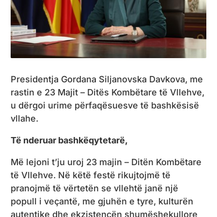
Presidentja Gordana Siljanovska Davkova, me
rastin e 23 Majit – Ditës Kombëtare të Vllehve,
u dërgoi urime përfaqësuesve të bashkësisë
vllahe.
Të nderuar bashkëqytetarë
,
Më lejoni t’ju uroj 23 majin – Ditën Kombëtare
të Vllehve. Në këtë festë rikujtojmë të
pranojmë të vërtetën se vllehtë janë një
popull i veçantë, me gjuhën e tyre, kulturën
autentike dhe ekzistencën shumëshekullore