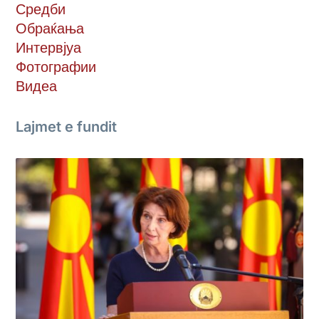
Средби
Обраќања
Интервјуа
Фотографии
Видеа
Lajmet e fundit