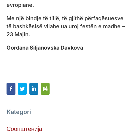
evropiane.
Me një bindje të tillë, të gjithë përfaqësuesve
të bashkësisë vllahe ua uroj festën e madhe –
23 Majin.
Gordana Siljanovska Davkova
Kategori
Соопштенија