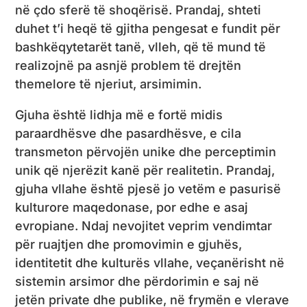
në çdo sferë të shoqërisë. Prandaj, shteti
duhet t’i heqë të gjitha pengesat e fundit për
bashkëqytetarët tanë, vlleh, që të mund të
realizojnë pa asnjë problem të drejtën
themelore të njeriut, arsimimin.
Gjuha është lidhja më e fortë midis
paraardhësve dhe pasardhësve, e cila
transmeton përvojën unike dhe perceptimin
unik që njerëzit kanë për realitetin. Prandaj,
gjuha vllahe është pjesë jo vetëm e pasurisë
kulturore maqedonase, por edhe e asaj
evropiane. Ndaj nevojitet veprim vendimtar
për ruajtjen dhe promovimin e gjuhës,
identitetit dhe kulturës vllahe, veçanërisht në
sistemin arsimor dhe përdorimin e saj në
jetën private dhe publike, në frymën e vlerave