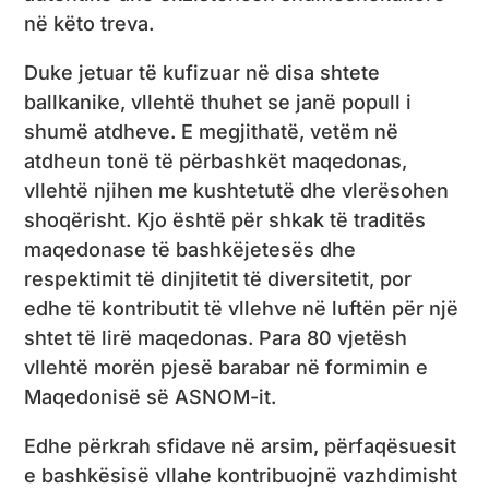
në këto treva.
Duke jetuar të kufizuar në disa shtete
ballkanike, vllehtë thuhet se janë popull i
shumë atdheve. E megjithatë, vetëm në
atdheun tonë të përbashkët maqedonas,
vllehtë njihen me kushtetutë dhe vlerësohen
shoqërisht. Kjo është për shkak të traditës
maqedonase të bashkëjetesës dhe
respektimit të dinjitetit të diversitetit, por
edhe të kontributit të vllehve në luftën për një
shtet të lirë maqedonas. Para 80 vjetësh
vllehtë morën pjesë barabar në formimin e
Maqedonisë së ASNOM-it.
Edhe përkrah sfidave në arsim, përfaqësuesit
e bashkësisë vllahe kontribuojnë vazhdimisht