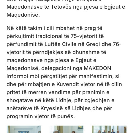
Maqedonasve të Tetovës nga pjesa e Egjeut e
Maqedonisë.
Në këtë takim i cili mbahet në prag të
përkujtimit tradicional të 75-vjetorit të
përfundimit të Luftës Civile në Greqi dhe 76-
vjetorit të përndjekjes së dhunshme të
maqedonasve nga pjesa e Egjeut e
Maqedonisë, delegacioni nga MAKEDON
informoi mbi përgatitjet për manifestimin, si
dhe për mbajtjen e Kuvendit vjetor në të cilin
pritet të merren vendime për pranimin e
shoqatave në këtë Lidhje, për zgjedhjen e
anëtarëve të Kryesisë së Lidhjes dhe për
programin vjetor të punës.