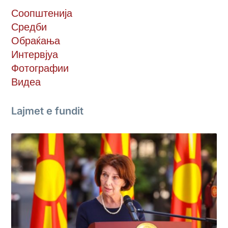
Соопштенија
Средби
Обраќања
Интервјуа
Фотографии
Видеа
Lajmet e fundit