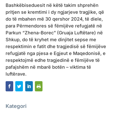
Bashkëbiseduesit në këtë takim shprehën
pritjen se kremtimi i dy ngjarjeve tragjike, që
do të mbahen më 30 qershor 2024, të diele,
para Përmendores së fëmijëve refugjatë në
Parkun “Zhena-Borec” (Gruaja Luftëtare) në
Shkup, do të kryhet me dinjitet sepse me
respektimin e fatit dhe tragjedisë së fëmijëve
refugjatë nga pjesa e Egjeut e Maqedonisë, e
respektojmë edhe tragjedinë e fëmijëve të
pafajshëm në mbarë botën – viktima të
luftërave.
Kategori