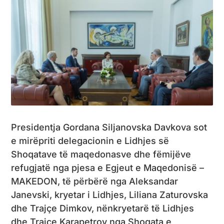
Presidentja Gordana Siljanovska Davkova sot
e mirëpriti delegacionin e Lidhjes së
Shoqatave të maqedonasve dhe fëmijëve
refugjatë nga pjesa e Egjeut e Maqedonisë –
MAKEDON, të përbërë nga Aleksandar
Janevski, kryetar i Lidhjes, Liliana Zaturovska
dhe Trajçe Dimkov, nënkryetarë të Lidhjes
dhe Trajçe Karapetrov nga Shoqata e