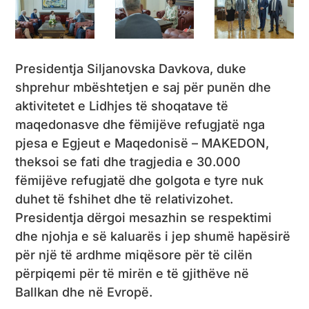
Presidentja Siljanovska Davkova, duke
shprehur mbështetjen e saj për punën dhe
aktivitetet e Lidhjes të shoqatave të
maqedonasve dhe fëmijëve refugjatë nga
pjesa e Egjeut e Maqedonisë – MAKEDON,
theksoi se fati dhe tragjedia e 30.000
fëmijëve refugjatë dhe golgota e tyre nuk
duhet të fshihet dhe të relativizohet.
Presidentja dërgoi mesazhin se respektimi
dhe njohja e së kaluarës i jep shumë hapësirë
​​për një të ardhme miqësore për të cilën
përpiqemi për të mirën e të gjithëve në
Ballkan dhe në Evropë.