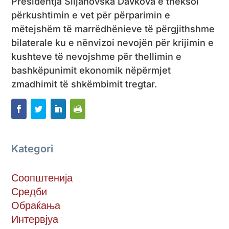
Presidentja Siljanovska Davkova e theksoi
përkushtimin e vet për përparimin e
mëtejshëm të marrëdhënieve të përgjithshme
bilaterale ku e nënvizoi nevojën për krijimin e
kushteve të nevojshme për thellimin e
bashkëpunimit ekonomik nëpërmjet
zmadhimit të shkëmbimit tregtar.
Kategori
Соопштенија
Средби
Обраќања
Интервјуа