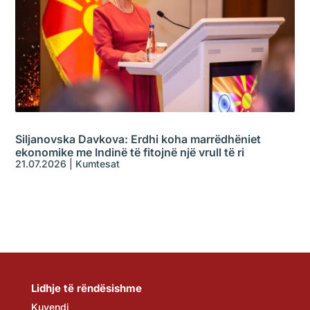
Siljanovska Davkova: Erdhi koha marrëdhëniet
ekonomike me Indinë të fitojnë një vrull të ri
21.07.2026
|
Kumtesat
Lidhje të rëndësishme
Kuvendi