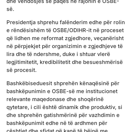
dhe vendosjes së paqes në rajonin e OSBE-
së.
Presidentja shprehu falënderim edhe për rolin
e rëndësishëm të OSBE/ODIHR-it në proceset
që lidhen me reformat zgjedhore, veçanërisht
në përpjekjet për organizimin e zgjedhjeve të
lira dhe të ndershme, duke i shtuar vlerë
legjitimitetit, kredibilitetit dhe besueshmërisë
së procesit.
Bashkëbiseduesit shprehën kënaqësinë për
bashkëpunimin e OSBE-së me institucionet
relevante maqedonase dhe shoqërinë
qytetare, i cili është dinamik dhe produktiv, si
dhe shprehën gatishmërinë për vazhdimin e
bashkëpunimit edhe në të ardhmen për
çështjet dhe sfidat që kanë të bëjnë me