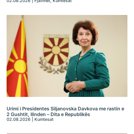
02.08.2026
|
Fjalimet
,
Kumtesat
Urimi i Presidentes Siljanovska Davkova me rastin e
2 Gushtit, Ilinden – Dita e Republikës
02.08.2026
|
Kumtesat