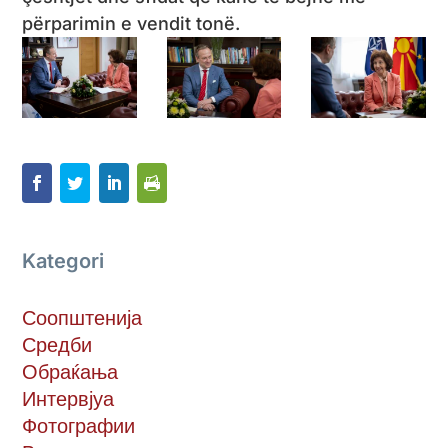
përparimin e vendit tonë.
Kategori
Соопштенија
Средби
Обраќања
Интервјуа
Фотографии