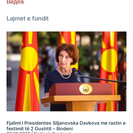
Видеа
Lajmet e fundit
Fjalimi i Presidentes Siljanovska Davkova me rastin e
festimit të 2 Gushtit – Ilindeni