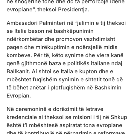
në shoqërinë tonë dhe do ta përforcojë idenë
evropiane”, theksoi Presidentja.
Ambasadori Palminteri në fjalimin e tij theksoi
se Italia beson në bashkëpunimin
ndërkombëtar dhe promovon vazhdimisht
paqen dhe mirëkuptimin e ndërsjellë midis
kombeve. Për të, këto synime dhe vlera kanë
qenë gjithmonë baza e politikës italiane ndaj
Ballkanit. Ai shtoi se Italia e kupton dhe e
mbështet fuqishëm synimin e shtetit tonë që
të bëhet anëtar i plotfuqishëm në Bashkimin
Evropian.
Në ceremoninë e dorëzimit të letrave
kredenciale ai theksoi se misioni i tij në Shkup
është t’i mbështesë aspiratat tona evropiane
dhe të kontribuojë në përparimin e reformave