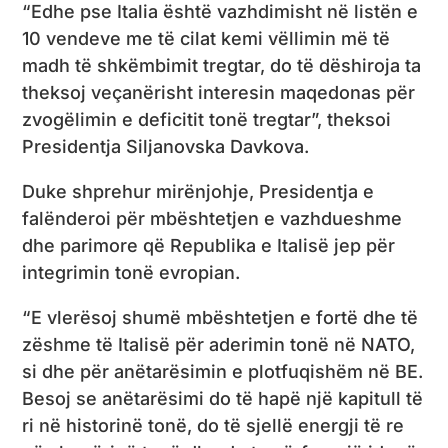
“Edhe pse Italia është vazhdimisht në listën e
10 vendeve me të cilat kemi vëllimin më të
madh të shkëmbimit tregtar, do të dëshiroja ta
theksoj veçanërisht interesin maqedonas për
zvogëlimin e deficitit tonë tregtar”, theksoi
Presidentja Siljanovska Davkova.
Duke shprehur mirënjohje, Presidentja e
falënderoi për mbështetjen e vazhdueshme
dhe parimore që Republika e Italisë jep për
integrimin tonë evropian.
“E vlerësoj shumë mbështetjen e fortë dhe të
zëshme të Italisë për aderimin tonë në NATO,
si dhe për anëtarësimin e plotfuqishëm në BE.
Besoj se anëtarësimi do të hapë një kapitull të
ri në historinë tonë, do të sjellë energji të re