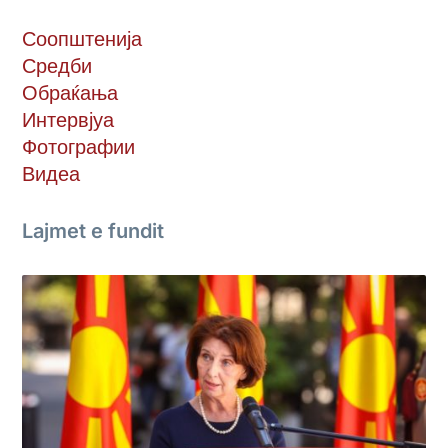
Соопштенија
Средби
Обраќања
Интервјуа
Фотографии
Видеа
Lajmet e fundit