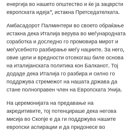
енергија во нашето општество и ќе ја зацврсти
европската идеја“, истакна Претседателката.
Амбасадорот Палминтери во своето обраќање
истакна дека Италија верува во меѓународната
соработка и доследно го промовира мирот и
меѓусебното разбирање меѓу нациите. За него,
овие цели и вредности отсекогаш биле основа
на италијанската политика кон Балканот. Тој
додаде дека Италија го разбира и силно го
поддржува стремежот на нашата држава да
стане полноправен член на Европската Унија.
На церемонијата на предавање на
акредитивите, тој потенцираше дека негова
мисија во Скопје е да ги поддржува нашите
европски аспирации и да придонесе во