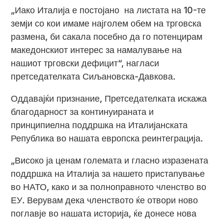
„Иако Италија е постојано на листата на 10-те
земји со кои имаме најголем обем на трговска
размена, би сакала посебно да го потенцирам
македонскиот интерес за намалување на
нашиот трговски дефицит“, нагласи
претседателката Сиљановска-Давкова.
Оддавајќи признание, Претседателката искажа
благодарност за континуираната и
принципиелна поддршка на Италијанската
Република во нашата европска реинтеграција.
„Високо ја ценам големата и гласно изразената
поддршка на Италија за нашето пристапување
во НАТО, како и за полноправното членство во
ЕУ. Верувам дека членството ќе отвори ново
поглавје во нашата историја, ќе донесе нова