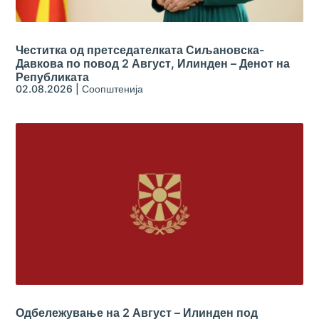
Честитка од претседателката Сиљановска-
Давкова по повод 2 Август, Илинден – Денот на
Републиката
02.08.2026
|
Соопштенија
Одбележување на 2 Август – Илинден под