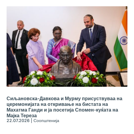
Сиљановска-Давкова и Мурму присуствуваа на
церемонијата на откривање на бистата на
Махатма Ганди и ја посетија Спомен-куќата на
Мајка Тереза
22.07.2026
|
Соопштенија