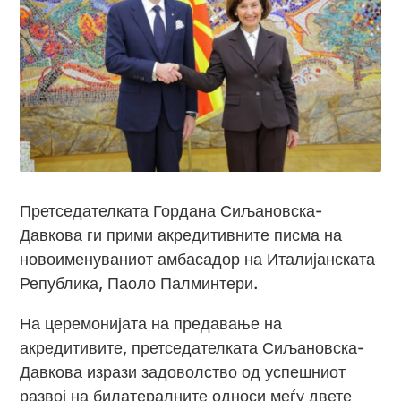
Претседателката Гордана Сиљановска-
Давкова ги прими акредитивните писма на
новоименуваниот амбасадор на Италијанската
Република, Паоло Палминтери.
На церемонијата на предавање на
акредитивите, претседателката Сиљановска-
Давкова изрази задоволство од успешниот
развој на билатералните односи меѓу двете