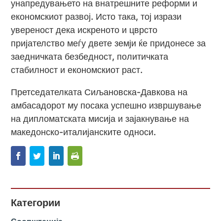
унапредувањето на внатрешните реформи и
економскиот развој. Исто така, тој изрази
увереност дека искреното и цврсто
пријателство меѓу двете земји ќе придонесе за
заедничката безбедност, политичката
стабилност и економскиот раст.
Претседателката Сиљановска-Давкова на
амбасадорот му посака успешно извршување
на дипломатската мисија и зајакнување на
македонско-италијанските односи.
Категории