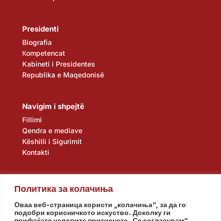
Presidenti
Biografia
Кompetencat
Kabineti i Presidentes
Republika e Maqedonisë
Navigim i shpejtë
Fillimi
Qendra e mediave
Këshilli i Sigurimit
Kontakti
Политика за колачиња
Оваа веб-страница користи „колачиња“, за да го
подобри корисничкото искуство. Доколку ги
прифаќате условите притиснете „Се согласувам“.