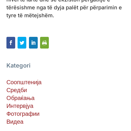
tërësishme nga të dyja palët për përparimin e
tyre të mëtejshëm.
Kategori
Соопштенија
Средби
Обраќања
Интервјуа
Фотографии
Видеа