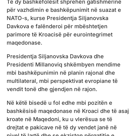
Të dy bashkëfolësit shprehën gatishmërinë
për vazhdimin e bashkëpunimit në suazat e
NATO-s, kurse Presidentja Siljanovska
Davkova e falënderoi për mbështetjen
parimore të Kroacisë për eurointegrimet
maqedonase.
Presidentja Siljanovska Davkova dhe
Presidenti Millanoviq shkëmbyen mendime
mbi bashkëpunimin në planin rajonal dhe
multilateral, mbi perspektivat evropiane të
vendit tonë dhe gjendjen në rajon.
Në këtë bisedë u fol edhe mbi pozitën e
bashkësisë maqedonase në Kroaci dhe të asaj
kroate në Maqedoni, ku u vlerësua se të
drejtat e pakicave në të dy vendet janë në
nivel të lartë dhe se ekziston përgatitje e