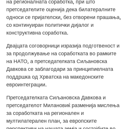
на регионалната соработка, при што
претседателите оценија дека билатералните
односи се пријателски, без отворени прашања,
со континуиран политички дијалог и
конструктивна соработка.
Двајцата соговорници изразија подготвеност и
за продолжување на соработката во рамките
на НАТО, а претседателката Сиљановска
Давкова се заблагодари за принципиелната
поддршка од Хрватска на македонските
евроинтеграции.
Претседателката Сиљановска Давкова и
претседателот Милановиќ разменија мислења
за соработката на регионален и
мултилатерален план, за европските
перспективи на нашата земја и состојбите во