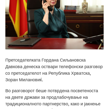
Претседателката Гордана Сиљановска
Давкова денеска оствари телефонски разговор
со претседателот на Република Хрватска,
Зоран Милановиќ.
Во разговорот беше потврдена посветеноста
на двете држави за продлабочување на
традиционалното партнерство, како и јакнење