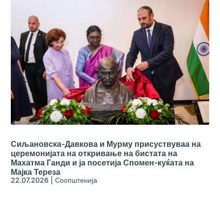
Сиљановска-Давкова и Мурму присуствуваа на
церемонијата на откривање на бистата на
Махатма Ганди и ја посетија Спомен-куќата на
Мајка Тереза
22.07.2026
|
Соопштенија