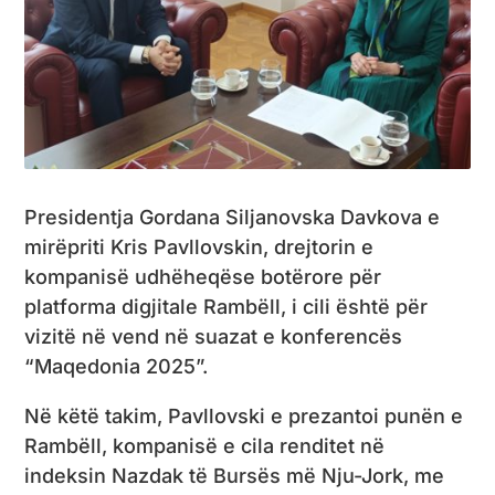
Presidentja Gordana Siljanovska Davkova e
mirëpriti Kris Pavllovskin, drejtorin e
kompanisë udhëheqëse botërore për
platforma digjitale Rambëll, i cili është për
vizitë në vend në suazat e konferencës
“Maqedonia 2025”.
Në këtë takim, Pavllovski e prezantoi punën e
Rambëll, kompanisë e cila renditet në
indeksin Nazdak të Bursës më Nju-Jork, me