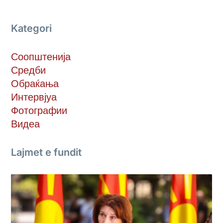
Kategori
Соопштенија
Средби
Обраќања
Интервјуа
Фотографии
Видеа
Lajmet e fundit