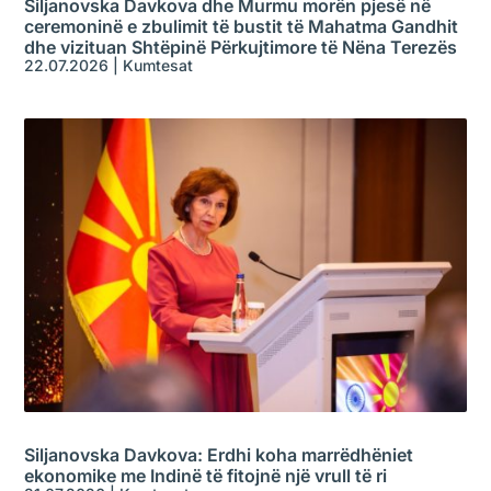
Siljanovska Davkova dhe Murmu morën pjesë në
ceremoninë e zbulimit të bustit të Mahatma Gandhit
dhe vizituan Shtëpinë Përkujtimore të Nëna Terezës
22.07.2026
|
Kumtesat
Siljanovska Davkova: Erdhi koha marrëdhëniet
ekonomike me Indinë të fitojnë një vrull të ri