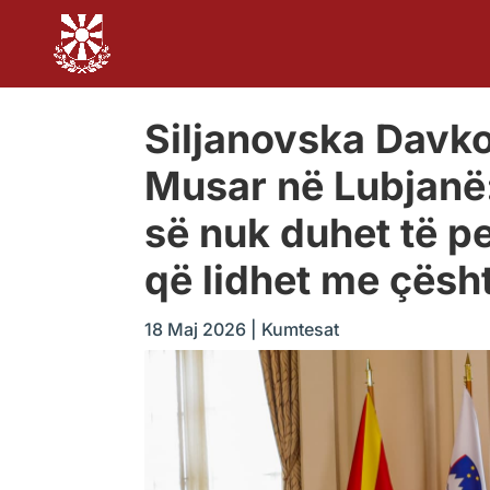
Siljanovska Davko
Musar në Lubjanë: 
së nuk duhet të p
që lidhet me çështj
18 Maj 2026
|
Kumtesat