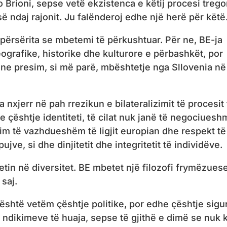
 Brioni, sepse vetë ekzistenca e këtij procesi treg
 ndaj rajonit. Ju falënderoj edhe një herë për këtë
 përsërita se mbetemi të përkushtuar. Për ne, BE-ja
ografike, historike dhe kulturore e përbashkët, por
ne presim, si më parë, mbështetje nga Sllovenia në
 nxjerr në pah rrezikun e bilateralizimit të procesit 
me çështje identiteti, të cilat nuk janë të negociuesh
im të vazhdueshëm të ligjit europian dhe respekt të
pujve, si dhe dinjitetit dhe integritetit të individëve.
tin në diversitet. BE mbetet një filozofi frymëzuese
saj.
 është vetëm çështje politike, por edhe çështje sigur
r ndikimeve të huaja, sepse të gjithë e dimë se nuk 