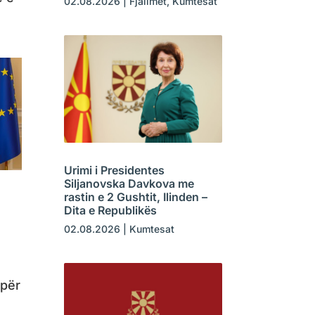
02.08.2026
|
Fjalimet
,
Kumtesat
Urimi i Presidentes
Siljanovska Davkova me
rastin e 2 Gushtit, Ilinden –
Dita e Republikës
02.08.2026
|
Kumtesat
 për