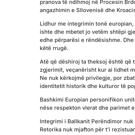
pranova të ndihmoj në Procesin Brdo
angazhimin e Sllovenisë dhe Kroacisë
Lidhur me integrimin tonë europian,
ishte dhe mbetet jo vetëm shtëpi gje
edhe përparësi e rëndësishme. Dhe 
këtë rrugë.
Atë që dëshiroj ta theksoj është që ta
zgjerimit, veçanërisht kur ai lidhet 
Ne nuk kërkojmë privilegje, por zbat
identitetit historik dhe kulturor të po
Bashkimi Europian personifikon unite
nëse respekton vlerat dhe parimet e 
Integrimi i Ballkanit Perëndimor nuk
Retorika nuk mjafton për t’i rezistua