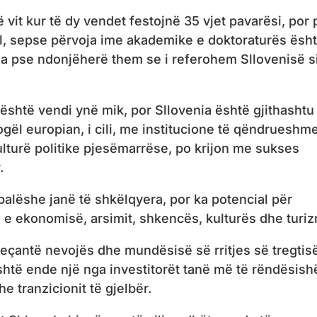
ë vit kur të dy vendet festojnë 35 vjet pavarësi, por 
, sepse përvoja ime akademike e doktoraturës ësht
ja pse ndonjëherë them se i referohem Sllovenisë s
shtë vendi ynë mik, por Sllovenia është gjithashtu
gël europian, i cili, me institucione të qëndrueshm
ulturë politike pjesëmarrëse, po krijon me sukses
.
lëshe janë të shkëlqyera, por ka potencial për
 e ekonomisë, arsimit, shkencës, kulturës dhe turiz
eçantë nevojës dhe mundësisë së rritjes së tregtis
htë ende një nga investitorët tanë më të rëndësis
e tranzicionit të gjelbër.