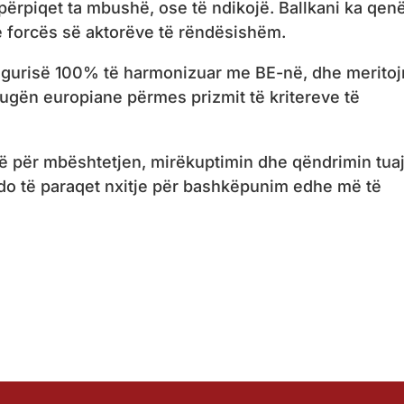
 përpiqet ta mbushë, ose të ndikojë. Ballkani ka qen
 e forcës së aktorëve të rëndësishëm.
 sigurisë 100% të harmonizuar me BE-në, dhe merito
rugën europiane përmes prizmit të kritereve të
erë për mbështetjen, mirëkuptimin dhe qëndrimin tua
 do të paraqet nxitje për bashkëpunim edhe më të