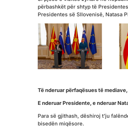
përbashkët për shtyp të Presidente
Presidentes së Sllovenisë, Natasa P
Të nderuar përfaqësues të mediave,
E nderuar Presidente, e nderuar Nat
Para së gjithash, dëshiroj t’ju falën
bisedën miqësore.