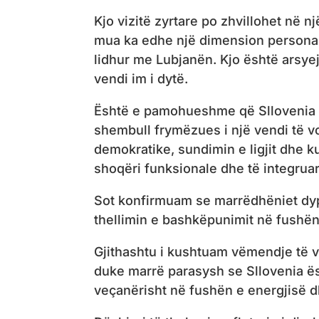
Kjo vizitë zyrtare po zhvillohet në nj
mua ka edhe një dimension personal
lidhur me Lubjanën. Kjo është arsye
vendi im i dytë.
Është e pamohueshme që Sllovenia ë
shembull frymëzues i një vendi të vo
demokratike, sundimin e ligjit dhe k
shoqëri funksionale dhe të integruar
Sot konfirmuam se marrëdhëniet dypa
thellimin e bashkëpunimit në fushën
Gjithashtu i kushtuam vëmendje të v
duke marrë parasysh se Sllovenia ës
veçanërisht në fushën e energjisë dh