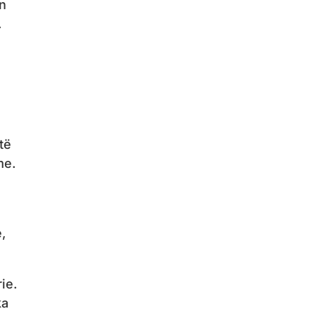
on
.
të
me.
,
ie.
ka