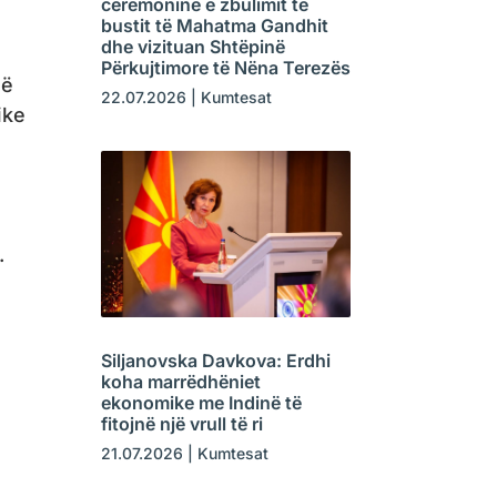
ceremoninë e zbulimit të
bustit të Mahatma Gandhit
dhe vizituan Shtëpinë
Përkujtimore të Nëna Terezës
që
22.07.2026
|
Kumtesat
ike
.
Siljanovska Davkova: Erdhi
koha marrëdhëniet
e
ekonomike me Indinë të
fitojnë një vrull të ri
21.07.2026
|
Kumtesat