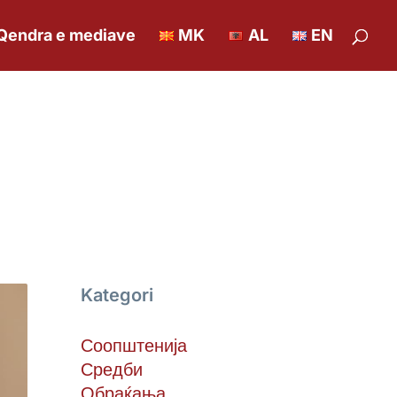
Qendra e mediave
MK
AL
EN
Kategori
Соопштенија
Средби
Обраќања