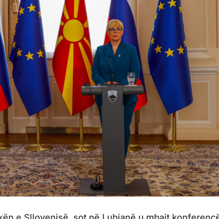
ikën e Sllovenisë, sot në Lubjanë u mbajt konferenc