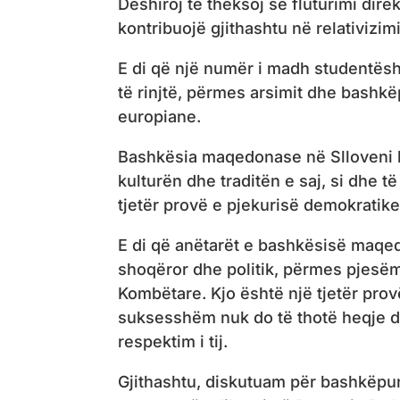
Dëshiroj të theksoj se fluturimi dire
kontribuojë gjithashtu në relativizim
E di që një numër i madh studentësh
të rinjtë, përmes arsimit dhe bash
europiane.
Bashkësia maqedonase në Slloveni ka
kulturën dhe traditën e saj, si dhe t
tjetër provë e pjekurisë demokratike 
E di që anëtarët e bashkësisë maqedo
shoqëror dhe politik, përmes pjesë
Kombëtare. Kjo është një tjetër prov
suksesshëm nuk do të thotë heqje dor
respektim i tij.
Gjithashtu, diskutuam për bashkëpu