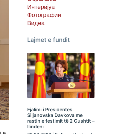
Интервјуа
Фотографии
Видеа
Lajmet e fundit
Fjalimi i Presidentes
Siljanovska Davkova me
rastin e festimit të 2 Gushtit –
Ilindeni
ë e