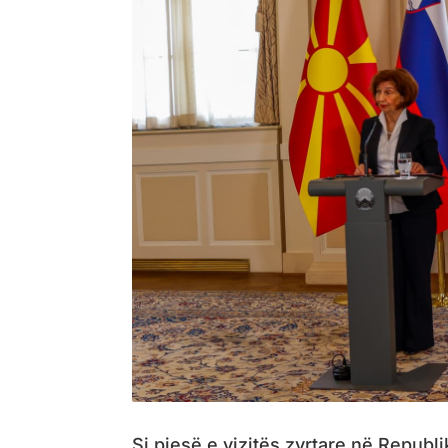
Si pjesë e vizitës zyrtare në Republ