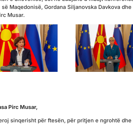
s së Maqedonisë, Gordana Siljanovska Davkova dhe
irc Musar.
asa Pirc Musar,
deroj sinqerisht për ftesën, për pritjen e ngrohtë dhe