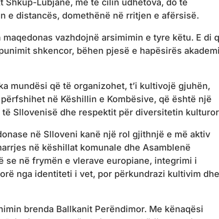
kt Shkup-Lubjanë, me të cilin udhëtova, do të
in e distancës, domethënë në rritjen e afërsisë.
 maqedonas vazhdojnë arsimimin e tyre këtu. E di 
këpunimit shkencor, bëhen pjesë e hapësirës akadem
 mundësi që të organizohet, t’i kultivojë gjuhën,
ë përfshihet në Këshillin e Kombësive, që është një
të Sllovenisë dhe respektit për diversitetin kulturor
nase në Slloveni kanë një rol gjithnjë e më aktiv
marrjes në këshillat komunale dhe Asamblenë
ë se në frymën e vlerave europiane, integrimi i
ë nga identiteti i vet, por përkundrazi kultivim dh
nimin brenda Ballkanit Perëndimor. Me kënaqësi