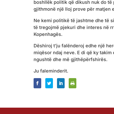
boshllëk politik që dikush nuk do të
gjithmonë një lloj prove për matjen
Ne kemi politikë të jashtme dhe të
të tregojmë pjekuri dhe interes në r
Kopenhagës.
Dëshiroj t’ju falënderoj edhe një h
miqësor ndaj neve. E di që ky takim
ngushtë dhe më gjithëpërfshirës.
Ju faleminderit.