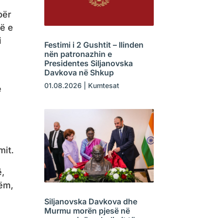
për
ë e
i
Festimi i 2 Gushtit – Ilinden
nën patronazhin e
Presidentes Siljanovska
Davkova në Shkup
01.08.2026
|
Kumtesat
e
mit.
ë,
hëm,
Siljanovska Davkova dhe
Murmu morën pjesë në