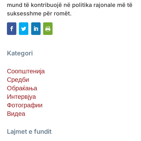
mund të kontribuojë në politika rajonale më të
suksesshme për romët.
Kategori
Соопштенија
Средби
Обраќања
Интервјуа
Фотографии
Видеа
Lajmet e fundit