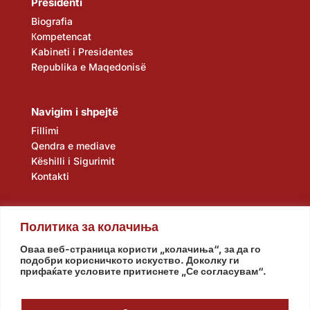
Presidenti
Biografia
Кompetencat
Kabineti i Presidentes
Republika e Maqedonisë
Navigim i shpejtë
Fillimi
Qendra e mediave
Këshilli i Sigurimit
Kontakti
Политика за колачиња
Оваа веб-страница користи „колачиња“, за да го
подобри корисничкото искуство. Доколку ги
прифаќате условите притиснете „Се согласувам“.
Kuvendi
Qeveria
Agjencia e zbulimit
Banka Popullore