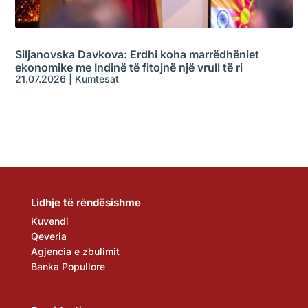
Siljanovska Davkova: Erdhi koha marrëdhëniet
ekonomike me Indinë të fitojnë një vrull të ri
21.07.2026
|
Kumtesat
Lidhje të rëndësishme
Kuvendi
Qeveria
Agjencia e zbulimit
Banka Popullore