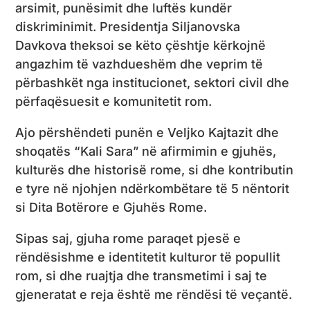
arsimit, punësimit dhe luftës kundër
diskriminimit. Presidentja Siljanovska
Davkova theksoi se këto çështje kërkojnë
angazhim të vazhdueshëm dhe veprim të
përbashkët nga institucionet, sektori civil dhe
përfaqësuesit e komunitetit rom.
Ajo përshëndeti punën e Veljko Kajtazit dhe
shoqatës “Kali Sara” në afirmimin e gjuhës,
kulturës dhe historisë rome, si dhe kontributin
e tyre në njohjen ndërkombëtare të 5 nëntorit
si Dita Botërore e Gjuhës Rome.
Sipas saj, gjuha rome paraqet pjesë e
rëndësishme e identitetit kulturor të popullit
rom, si dhe ruajtja dhe transmetimi i saj te
gjeneratat e reja është me rëndësi të veçantë.