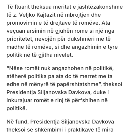
Të ftuarit theksua meritat e jashtëzakonshme
të z. Veljko Kajtazit në mbrojtjen dhe
promovimin e të drejtave të romëve. Ata
veçuan arsimin në gjuhën rome si një nga
prioritetet, nevojën për dukshmëri më të
madhe të romëve, si dhe angazhimin e tyre
politik në të gjitha nivelet.
“Nëse romët nuk angazhohen në politikë,
atëherë politika pa ata do të merret me ta
edhe në mënyrë të papërshtatshme”, theksoi
Presidentja Siljanovska Davkova, duke i
inkurajuar romët e rinj të përfshihen në
politikë.
Në fund, Presidentja Siljanovska Davkova
theksoi se shkëmbimi i praktikave të mira