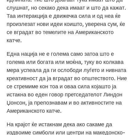
слушнат, но секако дека имаат и што да кажат.
Таа интеракција е движечка сила и од неа ќе
произлезат нови идеи коишто, уверена сум, ќе
се вградат во темелите на Американското
катче.
Една нација не е голема само затоа што е
голема или богата или моќна, туку во колкава
мера успеала да ги ослободи луѓето и нивната
креативност да ја вградат во општеството. Ние
се стремиме кон тоа и оваа сила којашто ја
истакна во еден говор претседателот Линдон
Џонсон, ја препознавам и во активностите на
Американското катче.
На крајот ќе истакнам дека ако сакаме да
издвоиме симболи или центри на македонско-