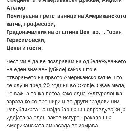
Агелер,
Почитувани претставници на Американското
катче, професори,
Градоначалник на општина Центар, г. Горан
Герасимовски,
Ценети гости,
Чест ми е да ве поздравам на одбележувањето
на еден значаен јубилеј каков што е
отворањето на првото Американско катче што
се случи пред 20 години во Скопје. Оваа мала,
но важна точка потоа како една културолошка
зараза ќе се прошири и во други градови низ
Републиката на најдобар начин оправдувајќи ја
идејата за еден ваков истурен ракавец на
Американската амбасада во земјава.