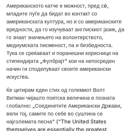
Американското катче е можност, пред сè,
младите луѓе да бидат во контакт со
американската култура, но и со американските
вредности, да го изучуваат англискиот јазик, да
го знаат значењето на волонтерството,
медиумската писменост, па и безбедноста.
Тука се среќаваат и поранешни корисници на
стипендијата „Фулбрајт“ кои на непосреден
начин ги споделуваат своите американски
искуства.
Ќе цитирам еден стих од големиот Волт
Витман чијашто поетска величина е позната
глобално: „Соединетите Американски Држави,
вели тој, самите по себе во суштина се
најголемата песна“ (“The United States
themselves are essentially the greatest