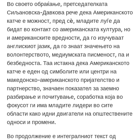
Во своето обраќање, претседателката
Сиљановска-Давкова рече дека Американското
катче е можност, пред сè, младите луѓе да
бидат во контакт со американската култура, но
и американските вредности, да го изучуваат
англискиот јазик, да го знаат значењето на
волонтерството, медиумската писменост, па и
безбедноста. Таа истакна дека Американското
катче е еден од симболите или центри на
македонско-американското пријателство и
партнерство, значаен показател за заемно
разбирање и почитување, соработка која во
фокусот ги има младите лидери во сите
области како идни двигатели на општествените
односи и промени.
Во продолжение е интегралниот текст од