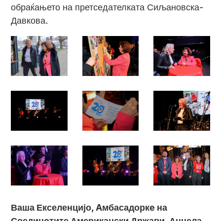
обраќањето на претседателката Сиљановска-
Давкова.
Ваша Екселенцијо, Aмбасадоркe на
Соединeтите Американски Држави, Анџела