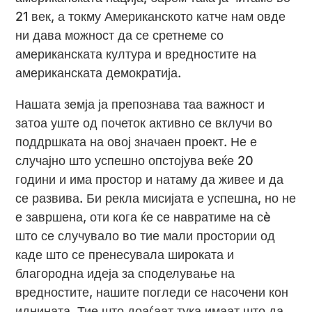
21 век, а токму Американското катче нам овде
ни дава можност да се сретнеме со
американската култура и вредностите на
американската демократија.
Нашата земја ја препознава таа важност и
затоа уште од почеток активно се вклучи во
поддршката на овој значаен проект. Не е
случајно што успешно опстојува веќе 20
години и има простор и натаму да живее и да
се развива. Би рекла мисијата е успешна, но не
е завршена, оти кога ќе се навратиме на сè
што се случувало во тие мали простории од
каде што се пренесувала широката и
благородна идеја за споделување на
вредностите, нашите погледи се насочени кон
иднината. Тие што доаѓаат тука имаат што да