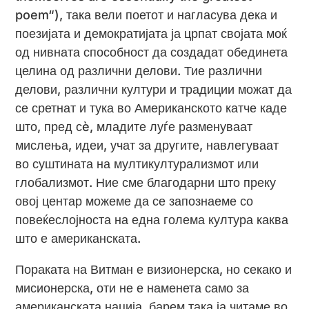
poem“), така вели поетот и нагласува дека и
поезијата и демократијата ја црпат својата моќ
од нивната способност да создадат обединета
целина од различни делови. Тие различни
делови, различни култури и традиции можат да
се сретнат и тука во Американското катче каде
што, пред сè, младите луѓе разменуваат
мислења, идеи, учат за другите, навлегуваат
во суштината на мултикултурализмот или
глобализмот. Ние сме благодарни што преку
овој центар можеме да се запознаеме со
повеќеслојноста на една голема култура каква
што е американската.
Пораката на Витман е визионерска, но секако и
мисионерска, оти не е наменета само за
американската нација, барем така ја читаме во