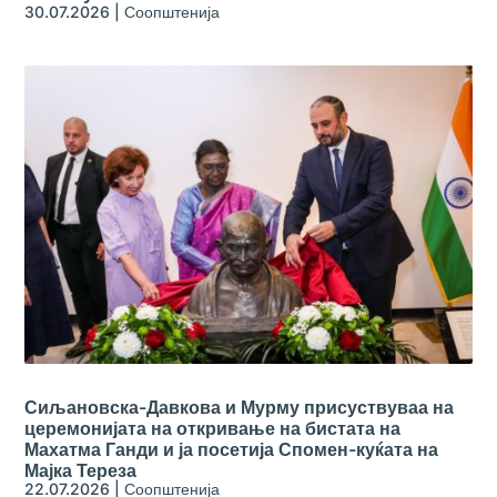
30.07.2026
|
Соопштенија
Сиљановска-Давкова и Мурму присуствуваа на
церемонијата на откривање на бистата на
Махатма Ганди и ја посетија Спомен-куќата на
Мајка Тереза
22.07.2026
|
Соопштенија