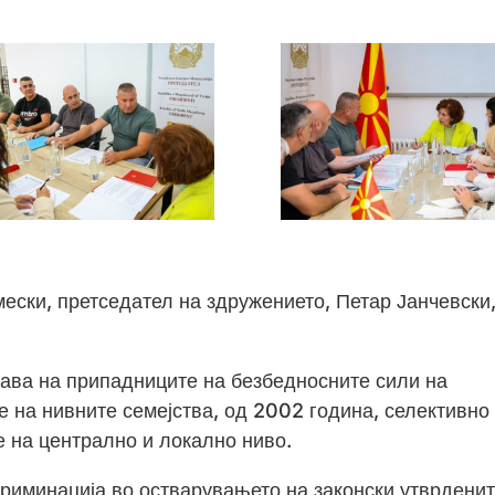
ески, претседател на здружението, Петар Јанчевски
рава на припадниците на безбедносните сили на
 на нивните семејства, од 2002 година, селективно
е на централно и локално ниво.
криминација во остварувањето на законски утврдени