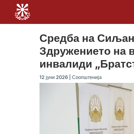
Средба на Сиљан
Здружението на в
инвалиди „Братс
12 јуни 2026
|
Соопштенија