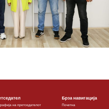
етседател
Брза навигација
рафија на претседателот
Почетна