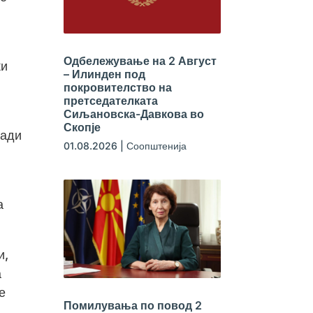
Одбележување на 2 Август
ки
– Илинден под
покровителство на
претседателката
Сиљановска-Давкова во
Скопје
ради
01.08.2026
|
Соопштенија
а
и,
а
е
Помилувања по повод 2