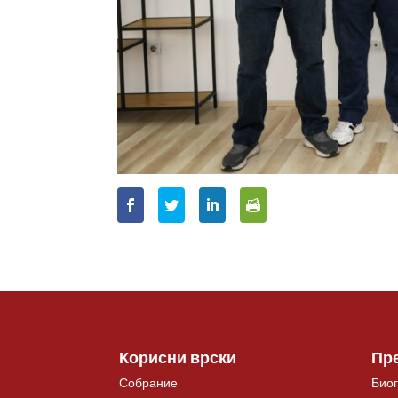
Корисни врски
Пр
Собрание
Биог