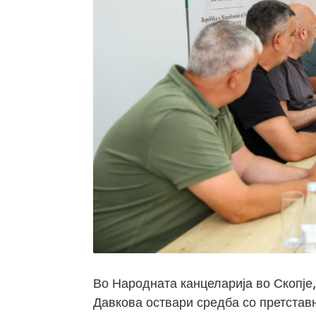
Во Народната канцеларија во Скопје
Давкова оствари средба со претстав