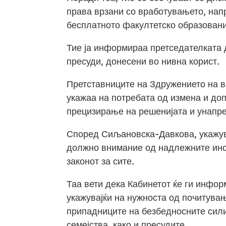
права врзани со вработувањето, нап
бесплатното факултетско образовани
Тие ја информираа претседателката 
пресуди, донесени во нивна корист.
Претставниците на Здружението на в
укажаа на потребата од измена и до
прецизирање на решенијата и унапр
Според Сиљановска-Давкова, укажув
должно внимание од надлежните инст
законот за сите.
Таа вети дека Кабинетот ќе ги инфо
укажувајќи на нужноста од почитува
припадниците на безбедносните сили
семејства, како и пресудите.