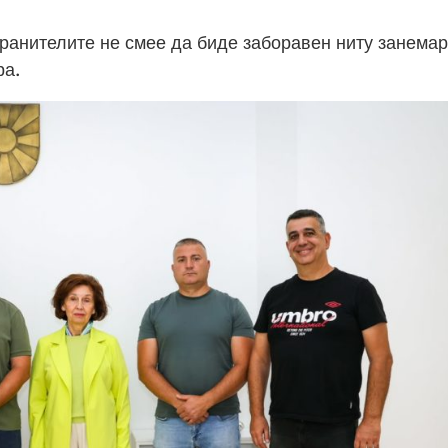
бранителите не смее да биде заборавен ниту занемар
ра.