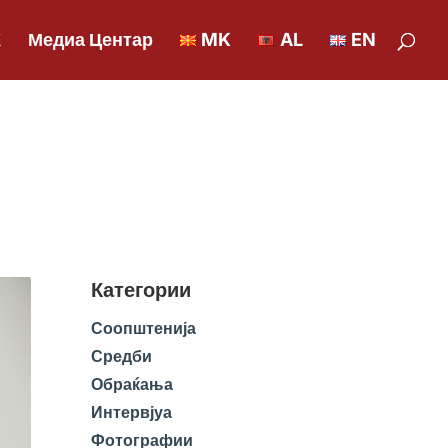
К
Медиа Центар
MK
AL
EN
Категории
Соопштенија
Средби
Обраќања
Интервјуа
Фотографии