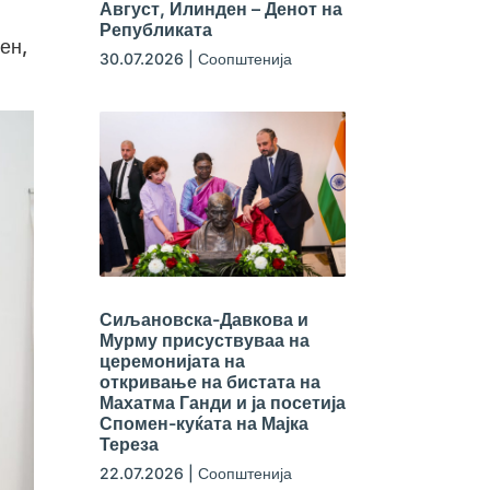
Август, Илинден – Денот на
Републиката
ен,
30.07.2026
|
Соопштенија
Сиљановска-Давкова и
Мурму присуствуваа на
церемонијата на
откривање на бистата на
Махатма Ганди и ја посетија
Спомен-куќата на Мајка
Тереза
22.07.2026
|
Соопштенија