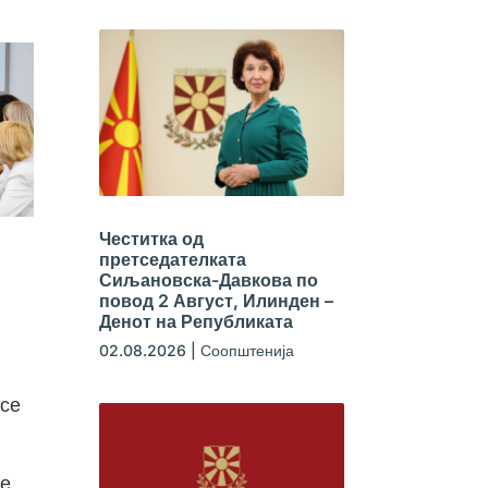
Честитка од
претседателката
Сиљановска-Давкова по
,
повод 2 Август, Илинден –
Денот на Републиката
02.08.2026
|
Соопштенија
 се
те