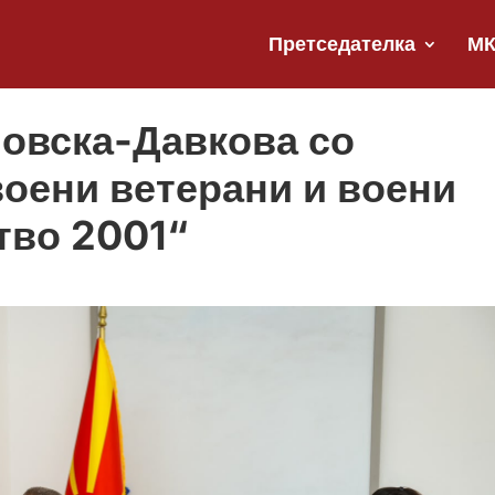
Претседателка
М
овска-Давкова со
оени ветерани и воени
тво 2001“