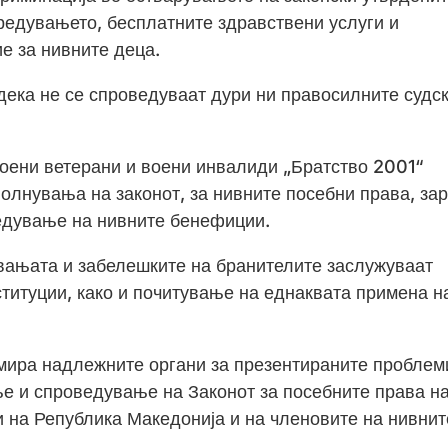
редувањето, бесплатните здравствени услуги и
е за нивните деца.
дека не се спроведуваат дури ни правосилните судс
оени ветерани и воени инвалиди „Братство 2001“
полнувања на законот, за нивните посебни права, за
едување на нивните бенефиции.
ањата и забелешките на бранителите заслужуваат
итуции, како и почитување на еднаквата примена н
рмира надлежните органи за презентираните проблем
ње и спроведување на Законот за посебните права н
 на Република Македонија и на членовите на нивнит