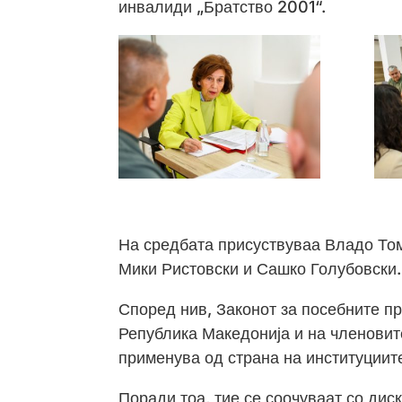
инвалиди „Братство 2001“.
На средбата присуствуваа Владо Том
Мики Ристовски и Сашко Голубовски.
Според нив, Законот за посебните п
Република Македонија и на членовите
применува од страна на институциит
Поради тоа, тие се соочуваат со дис