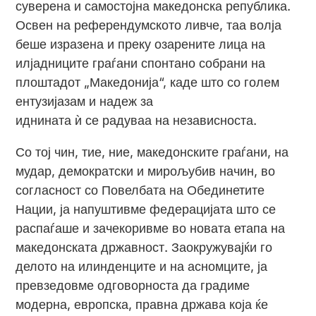
суверена и самостојна македонска република.
Освен на референдумското ливче, таа волја
беше изразена и преку озарените лица на
илјадниците граѓани спонтано собрани на
плоштадот „Македонија“, каде што со голем
ентузијазам и надеж за
иднината ѝ се радуваа на независноста.
Со тој чин, тие, ние, македонските граѓани, на
мудар, демократски и мирољубив начин, во
согласност со Повелбата на Обединетите
Нации, ја напуштивме федерацијата што се
распаѓаше и зачекоривме во новата етапа на
македонската државност. Заокружувајќи го
делото на илинденците и на асномците, ја
превзедовме одговорноста да градиме
модерна, европска, правна држава која ќе