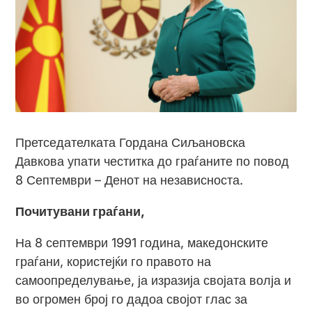
Претседателката Гордана Сиљановска
Давкова упати честитка до граѓаните по повод
8 Септември – Денот на независноста.
Почитувани граѓани,
На 8 септември 1991 година, македонските
граѓани, користејќи го правото на
самоопределување, ја изразија својата волја и
во огромен број го дадоа својот глас за