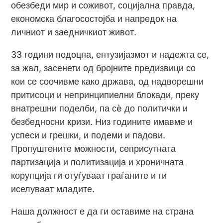
обезбеди мир и соживот, социјална правда,
економска благосостојба и напредок на
личниот и заедничкиот живот.
33 години подоцна, ентузијазмот и надежта се,
за жал, засенети од бројните предизвици со
кои се соочивме како држава, од надворешни
притисоци и непринципиелни блокади, преку
внатрешни поделби, па сè до политички и
безбедносни кризи. Низ годините имавме и
успеси и грешки, и подеми и падови.
Пропуштените можности, сеприсутната
партизација и политизација и хроничната
корупција ги отуѓуваат граѓаните и ги
иселуваат младите.
Наша должност е да ги оставиме на страна