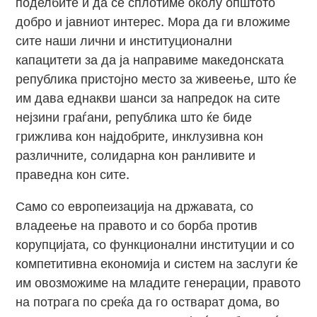
поделбите и да се сплотиме околу општото
добро и јавниот интерес. Мора да ги вложиме
сите наши лични и институционални
капацитети за да ја направиме македонската
република пристојно место за живеење, што ќе
им дава еднакви шанси за напредок на сите
нејзини граѓани, република што ќе биде
грижлива кон најдобрите, инклузивна кон
различните, солидарна кон ранливите и
праведна кон сите.
Само со европеизација на државата, со
владеење на правото и со борба против
корупцијата, со функционални институции и со
компетитивна економија и систем на заслуги ќе
им овозможиме на младите генерации, правото
на потрага по среќа да го остварат дома, во