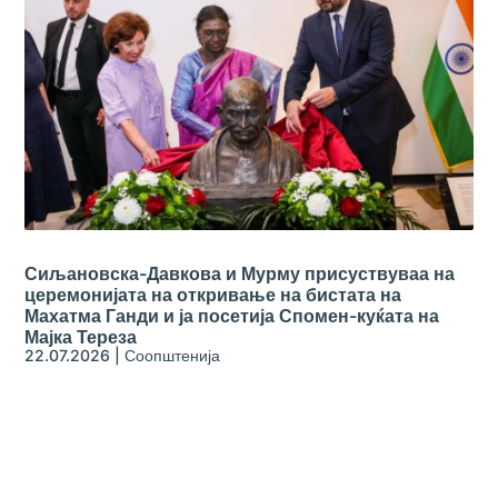
Сиљановска-Давкова и Мурму присуствуваа на
церемонијата на откривање на бистата на
Махатма Ганди и ја посетија Спомен-куќата на
Мајка Тереза
22.07.2026
|
Соопштенија