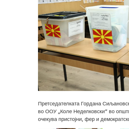
Претседателката Гордана Сиљановск
во ООУ „Коле Неделковски“ во општи
очекува пристојни, фер и демократск