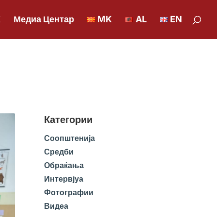
К
Медиа Центар
MK
AL
EN
Категории
Соопштенија
Средби
Обраќања
Интервјуа
Фотографии
Видеа