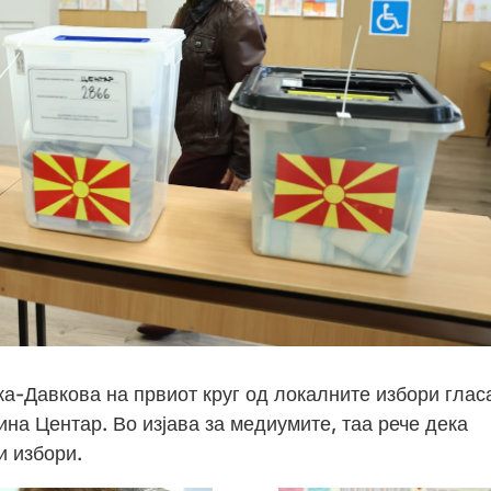
а-Давкова на првиот круг од локалните избори гла
на Центар. Во изјава за медиумите, таа рече дека
и избори.