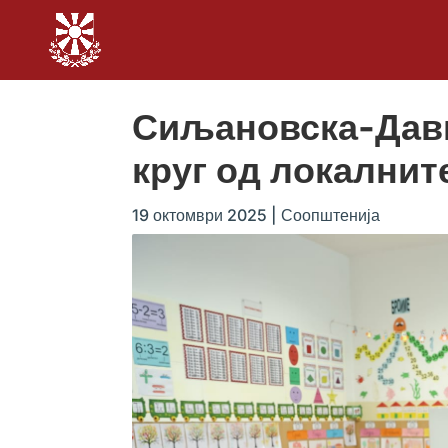
Сиљановска-Давк
круг од локалнит
19 октомври 2025
|
Соопштенија