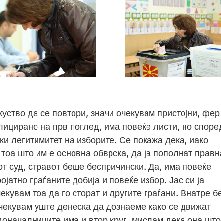
ство да се повтори, значи очекувам пристојни, фер
лицирано на прв поглед, има повеќе листи, но споре
и легитимитет на изборите. Се покажа дека, иако
 тоа што им е основна обврска, да ја пополнат правн
т суд, стравот беше беспричински. Да, има повеќе
јатно граѓаните добија и повеќе избор. Јас си ја
чекувам тоа да го сторат и другите граѓани. Внатре 
чекувам уште денеска да дознаеме како се движат
адоначалниците има и втор круг, мислам дека она што