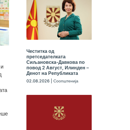
Честитка од
претседателката
Сиљановска-Давкова по
 и
повод 2 Август, Илинден –
Денот на Републиката
д
02.08.2026
|
Соопштенија
ата
беше