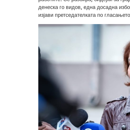
денеска го видов, една досадна избор
изјави претседателката по гласањето