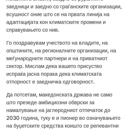
заедници и заедно со граѓанските организации,
всушност оние што се на првата линија на
адаптацијата кон климатските промени и
справувањето со нив.
Го поздравувам учеството на владите, на
општините, на регионалните организации, на
меѓународните партнери и на приватниот
сектор. Мислам дека вашето присуство
испраќа јасна порака дека климатската
отпорност е заедничка одговорност.
Да потсетам, македонската држава не само
што презеде амбициозни обврски за
намалување на јаглеродниот отпечаток до
2030 година, туку е и пионер во означувањето
на буџетските средства коишто се релевантни