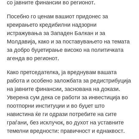
со јавните финансии во регионот.
Посебно го ценам вашиот придонес за
креирањето кредибилни надзорни
истражувања за Западен Балкан и за
Молдавија, како и за поставувањето на темата
за добро буџетирање високо на политичката
агенда во регионот.
Како претседателка, ја вреднувам вашата
работа и особено заложбата за редистрибуција
на јавните финансии, заснована на докази.
Уверена сум дека се работи за инвестиција во
поотпорни институции и во буџет што
навистина ќе ги одрази потребите на сите
граѓани, без исклучок, во духот на уставните
темелни вредности: правичност и еднаквост.