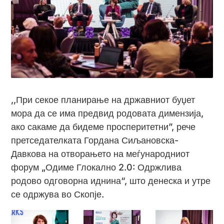
,,При секое планирање на државниот буџет
мора да се има предвид родовата димензија,
ако сакаме да бидеме просперитетни”, рече
претседателката Гордана Сиљановска-
Давкова на отворањето на меѓународниот
форум „Одиме Глокално 2.0: Одржлива
родово одговорна иднина“, што денеска и утре
се одржува во Скопје.