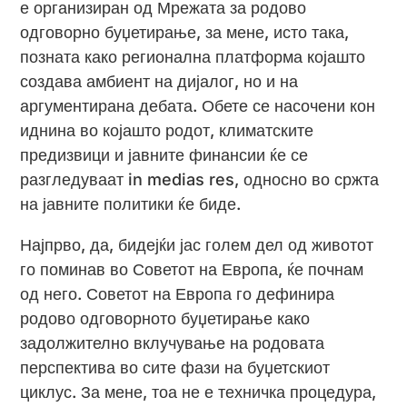
е организиран од Мрежата за родово
одговорно буџетирање, за мене, исто така,
позната како регионална платформа којашто
создава амбиент на дијалог, но и на
аргументирана дебата. Обете се насочени кон
иднина во којашто родот, климатските
предизвици и јавните финансии ќе се
разгледуваат in medias res, односно во сржта
на јавните политики ќе биде.
Најпрво, да, бидејќи јас голем дел од животот
го поминав во Советот на Европа, ќе почнам
од него. Советот на Европа го дефинира
родово одговорното буџетирање како
задолжително вклучување на родовата
перспектива во сите фази на буџетскиот
циклус. За мене, тоа не е техничка процедура,