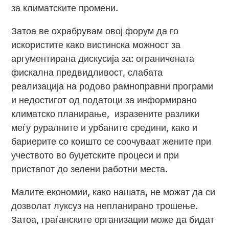
за климатските промени.
Затоа ве охрабрувам овој форум да го
искористите како вистинска можност за
аргументирана дискусија за: ограничената
фискална предвидливост, слабата
реализација на родово рамноправни програми
и недостигот од податоци за информирано
климатско планирање, изразените разлики
меѓу руралните и урбаните средини, како и
бариерите со коишто се соочуваат жените при
учеството во буџетските процеси и при
пристапот до зелени работни места.
Малите економии, како нашата, не можат да си
дозволат луксуз на непланирано трошење.
Затоа, граѓанските организации може да бидат