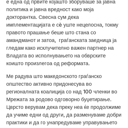
е една од првите којашто зборуваше за јавна
политика и јавна вредност како моја
докторантка. Свесна сум дека
имплементацијата е сè уште нецелосна, токму
правото прашање беше што стана со
амандманот и затоа, граѓанската заедница ја
гледам како исклучително важен партнер на
Владата во исполнувањето на обврските
коишто произлегоа од реформата.
Ме радува што македонското граѓанско
општество активно придонесува во
регионалната коалиција со над 100 членки во
Мрежата за родово одговорно буџетирање.
Цврсто верувам дека преку неа ќе продолжиме
да учиме едни од други, да разменуваме добри
практики и да го унапредуваме управувањето