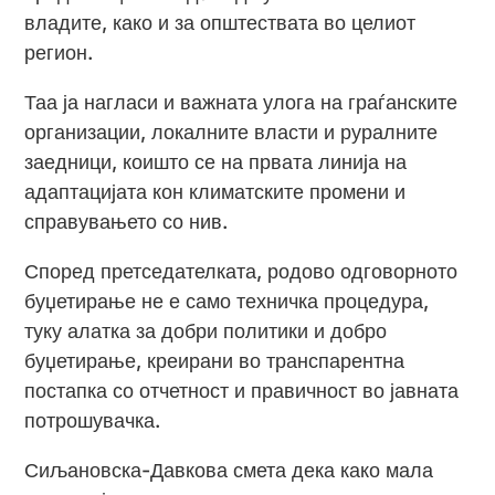
владите, како и за општествата во целиот
регион.
Таа ја нагласи и важната улога на граѓанските
организации, локалните власти и руралните
заедници, коишто се на првата линија на
адаптацијата кон климатските промени и
справувањето со нив.
Според претседателката, родово одговорното
буџетирање не е само техничка процедура,
туку алатка за добри политики и добро
буџетирање, креирани во транспарентна
постапка со отчетност и правичност во јавната
потрошувачка.
Сиљановска-Давкова смета дека како мала