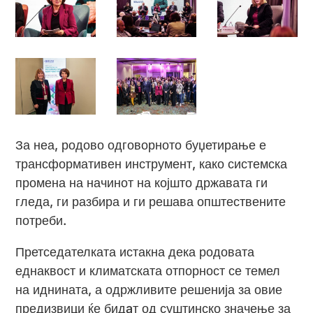
За неа, родово одговорното буџетирање е
трансформативен инструмент, како системска
промена на начинот на којшто државата ги
гледа, ги разбира и ги решава општествените
потреби.
Претседателката истакна дека родовата
еднаквост и климатската отпорност се темел
на иднината, а одржливите решенија за овие
предизвици ќе бидaт од суштинско значење за