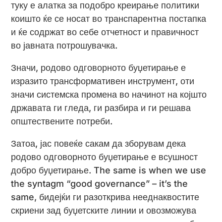
туку е алатка за подобро креирање политики
коишто ќе се носат во транспарентна постапка
и ќе содржат во себе отчетност и правичност
во јавната потрошувачка.
Значи, родово одговорното буџетирање е
изразито трансформативен инструмент, оти
значи системска промена во начинот на којшто
државата ги гледа, ги разбира и ги решава
општествените потреби.
Затоа, јас повеќе сакам да зборувам дека
родово одговорното буџетирање е всушност
добро буџетирање. The same is when we use
the syntagm “good governance” – it’s the
same, бидејќи ги разоткрива нееднаквостите
скриени зад буџетските линии и овозможува