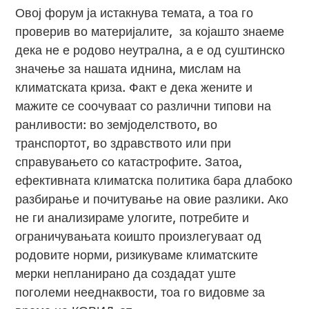
Овој форум ја истакнува темата, а тоа го
проверив во материјалите, за којашто знаеме
дека не е родово неутрална, а е од суштинско
значење за нашата иднина, мислам на
климатската криза. Факт е дека жените и
мажите се соочуваат со различни типови на
ранливости: во земјоделството, во
транспортот, во здравството или при
справувањето со катастрофите. Затоа,
ефективната климатска политика бара длабоко
разбирање и почитување на овие разлики. Ако
не ги анализираме улогите, потребите и
ограничувањата коишто произлегуваат од
родовите норми, ризикуваме климатските
мерки непланирано да создадат уште
поголеми нееднаквости, тоа го видовме за