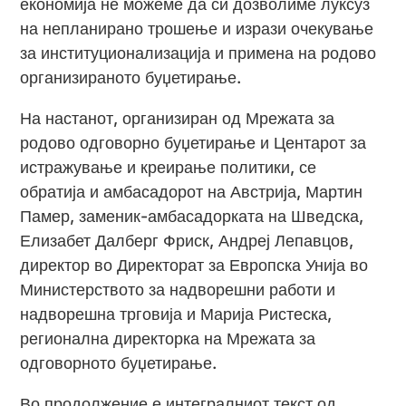
економија не можеме да си дозволиме луксуз
на непланирано трошење и изрази очекување
за институционализација и примена на родово
организираното буџетирање.
На настанот, организиран од Мрежата за
родово одговорно буџетирање и Центарот за
истражување и креирање политики, се
обратија и амбасадорот на Австрија, Мартин
Памер, заменик-амбасадорката на Шведска,
Елизабет Далберг Фриск, Андреј Лепавцов,
директор во Директорат за Европска Унија во
Министерството за надворешни работи и
надворешна трговија и Марија Ристеска,
регионална директорка на Мрежата за
одговорното буџетирање.
Во продолжение е интегралниот текст од