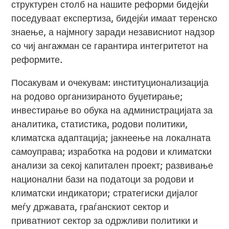
структурен столб на нашите реформи бидејќи
поседуваат експертиза, бидејќи имаат теренско
знаење, а најмногу заради независниот надзор
со чиј ангажман се гарантира интегритетот на
реформите.
Посакувам и очекувам: институционализација
на родово организираното буџетирање;
инвестирање во обука на администрацијата за
аналитика, статистика, родови политики,
климатска адаптација; јакнеење на локалната
самоуправа; изработка на родови и климатски
анализи за секој капитален проект; развивање
национални бази на податоци за родови и
климатски индикатори; стратегиски дијалог
меѓу државата, граѓанскиот сектор и
приватниот сектор за одржливи политики и