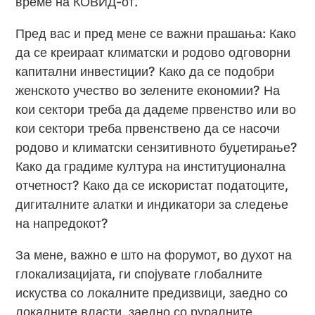
време на КОВИД-от.
Пред вас и пред мене се важни прашања: Како
да се креираат климатски и родово одговорни
капитални инвестиции? Како да се подобри
женското учество во зелените економии? На
кои сектори треба да дадеме првенство или во
кои сектори треба првенствено да се насочи
родово и климатски сензитивното буџетирање?
Како да градиме култура на институционална
отчетност? Како да се искористат податоците,
дигиталните алатки и индикатори за следење
на напредокот?
За мене, важно е што на форумот, во духот на
глокализацијата, ги спојувате глобалните
искуства со локалните предизвици, заедно со
локалните власти, заедно со руралните