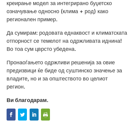
креирање модел за интегрирано буџетско
означување односно (клима + род) како
регионален пример.
Да сумирам: родовата еднаквост и климатската
отпорност се темелот на одржливата иднина!
Во тоа сум цврсто убедена.
Пронаоѓањето одржливи решенија за овие
предизвици ќе биде од суштинско значење за
владите, но и за општеството во целиот
регион.
Ви благодарам.