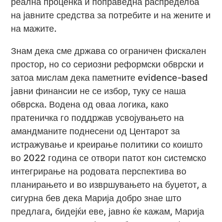
реална проценка и поправедна распределба
на јавните средства за потребите и на жените и
на мажите.
Знам дека сме држава со ограничен фискален
простор, но со сериозни реформски обврски и
затоа мислам дека паметните evidence-based
jавни финансии не се избор, туку се наша
обврска. Водена од оваа логика, како
пратеничка го поддржав усвојувањето на
амандманите поднесени од Центарот за
истражување и креирање политики со коишто
во 2022 година се отвори патот кон системско
интегрирање на родовата перспектива во
планирањето и во извршувањето на буџетот, а
сигурна бев дека Марија добро знае што
предлага, бидејќи еве, јавно ќе кажам, Марија