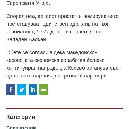
Европската Унија.
Според неа, ваквиот пристап и помирувањето
претставуваат единствен одржлив пат кон
стабилност, безбедност и соработка во
Западен Балкан.
Обете се согласија дека македонско-
косовската економска соработка бележи
континуиран напредок, а Косово останува еден
од нашите најзначајни трговски партнери.
Категории
Соопштенија