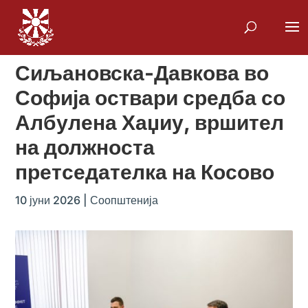
Сиљановска-Давкова во
Софија оствари средба со
Албулена Хаџиу, вршител
на должноста
претседателка на Косово
10 јуни 2026
|
Соопштенија