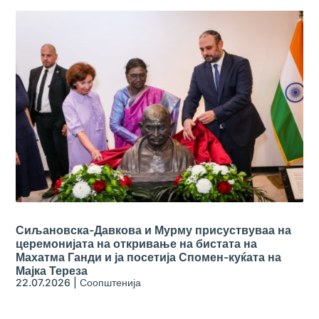
Сиљановска-Давкова и Мурму присуствуваа на
церемонијата на откривање на бистата на
Махатма Ганди и ја посетија Спомен-куќата на
Мајка Тереза
22.07.2026
|
Соопштенија