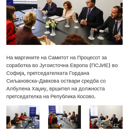
На маргините на Самитот на Процесот за
соработка во Југоисточна Европа (ПСЈИЕ) во
Софија, претседателката Гордана
Сиљановска-Давкова оствари средба со
Албулена Хаџиу, вршител на должноста
претседателка на Република Косово.