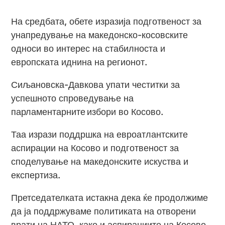
На средбата, обете изразија подготвеност за
унапредување на македонско-косовските
односи во интерес на стабилноста и
европската иднина на регионот.
Сиљановска-Давкова упати честитки за
успешното спроведување на
парламентарните избори во Косово.
Таа изрази поддршка на евроатлантските
аспирации на Косово и подготвеност за
споделување на македонските искуства и
експертиза.
Претседателката истакна дека ќе продолжиме
да ја поддржуваме политиката на отворени
врати на НАТО, како и аспирациите на Косово