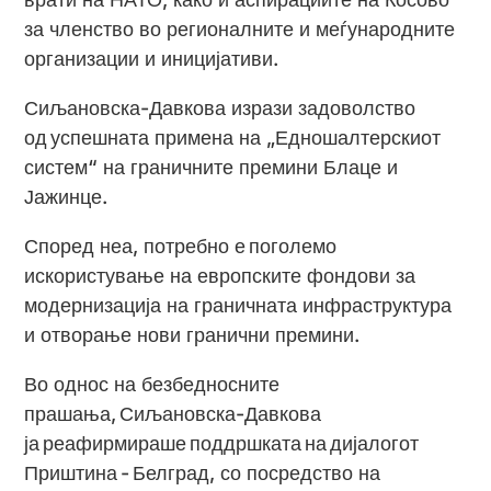
за членство во регионалните и меѓународните
организации и иницијативи.
Сиљановска-Давкова изрази задоволство
од успешната примена на „Едношалтерскиот
систем“ на граничните премини Блаце и
Јажинце.
Според неа, потребно е поголемо
искористување на европските фондови за
модернизација на граничната инфраструктура
и отворање нови гранични премини.
Во однос на безбедносните
прашања, Сиљановска-Давкова
ја реафирмираше поддршката на дијалогот
Приштина - Белград, со посредство на