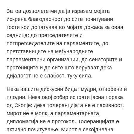
Затоа дозволете ми да ја изразам мојата
искрена благодарност до сите почитувани
гости кои допатуваа во мојата држава за оваа
седница: до претседателите и
потпретседателите на парламентите, до
претставниците на меѓународните
парламентарни организации, до сенаторите и
пратениците и до сите што веруваат дека
дијалогот не е слабост, туку сила.
Нека вашите дискусии бидат мудри, отворени и
плодни. Нека овој собир испрати јасна порака
од Скопје: дека толеранцијата не е пасивност,
мирот не е молк, а парламентарната
дипломатија не е протокол. Толеранцијата е
активно почитување. Мирот е секојдневна