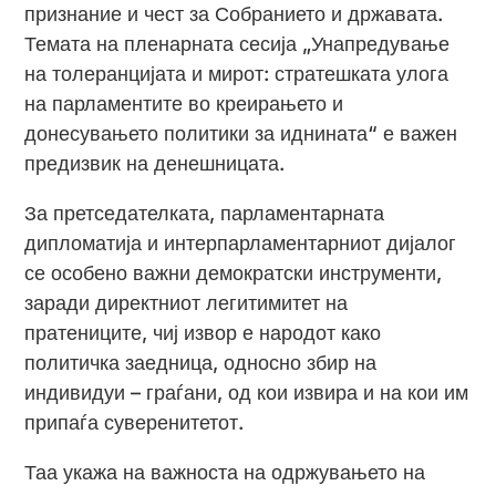
признание и чест за Собранието и државата.
Темата на пленарната сесија „Унапредување
на толеранцијата и мирот: стратешката улога
на парламентите во креирањето и
донесувањето политики за иднината“ е важен
предизвик на денешницата.
За претседателката, парламентарната
дипломатија и интерпарламентарниот дијалог
се особено важни демократски инструменти,
заради директниот легитимитет на
пратениците, чиј извор е народот како
политичка заедница, односно збир на
индивидуи – граѓани, од кои извира и на кои им
припаѓа суверенитетот.
Таа укажа на важноста на одржувањето на