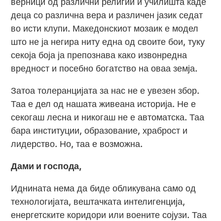
верници од различни религии и училишта каде
деца со различна вера и различен јазик седат
во исти клупи. Македонскиот мозаик е модел
што не ја негира ниту една од своите бои, туку
секоја боја ја препознава како извонредна
вредност и посебно богатство на оваа земја.
Затоа толеранцијата за нас не е увезен збор.
Таа е дел од нашата живеана историја. Не е
секогаш лесна и никогаш не е автоматска. Таа
бара институции, образование, храброст и
лидерство. Но, таа е возможна.
Дами и господа,
Иднината нема да биде обликувана само од
технологијата, вештачката интелигенција,
енергетските коридори или воените сојузи. Таа