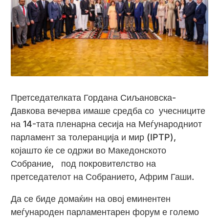
Претседателката Гордана Сиљановска-
Давкова вечерва имаше средба со учесниците
на 14-тата пленарна сесија на Меѓународниот
парламент за толеранција и мир (IPTP),
којашто ќе се одржи во Македонското
Собрание, под покровителство на
претседателот на Собранието, Африм Гаши.
Да се биде домаќин на овој еминентен
меѓународен парламентарен форум е големо