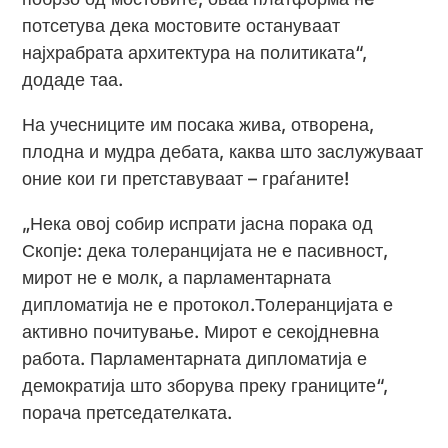
потсетува дека мостовите остануваат
најхрабрата архитектура на политиката“,
додаде таа.
На учесниците им посака жива, отворена,
плодна и мудра дебата, каква што заслужуваат
оние кои ги претставуваат – граѓаните!
„Нека овој собир испрати јасна порака од
Скопје: дека толеранцијата не е пасивност,
мирот не е молк, а парламентарната
дипломатија не е протокол.Толеранцијата е
активно почитување. Мирот е секојдневна
работа. Парламентарната дипломатија е
демократија што зборува преку границите“,
порача претседателката.