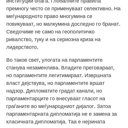
институции опаѓа. Глобалните правила
премногу често се применуваат селективно. На
меѓународното право многумина се
повикуваат, но малкумина доследно го бранат.
Сведочиме не само на геополитичко
ривалство, туку и на сериозна криза на
лидерството.
Во таков свет, улогата на парламентите
станува незаменлива. Владите преговараат,
но парламентите легитимираат. Извршната
власт дејствува, но парламентите вршат
надзор. Дипломатите градат канали, но
парламентарците го внесуваат гласот на
граѓаните во меѓународниот дијалог. Затоа
парламентарната дипломатија не е замена за
класичната дипломатија. Таа е нејзината