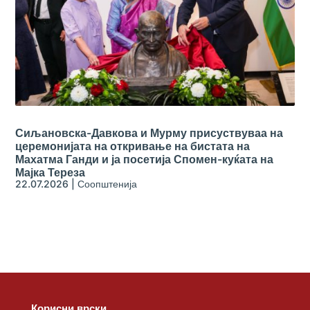
Сиљановска-Давкова и Мурму присуствуваа на
церемонијата на откривање на бистата на
Махатма Ганди и ја посетија Спомен-куќата на
Мајка Тереза
22.07.2026
|
Соопштенија
Корисни врски