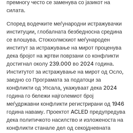
премногу често се заменува со јазикот на
силата.
Според водечките меѓународни истражувачки
институции, глобалната безбедносна средина
се влошува. Стокхолмскиот меѓународен
институт за истражување на мирот проценува
дека бројот на жртви поврзани со конфликти
достигнал околу 239.000 во 2024 година.
Институтот за истражување на мирот од Осло,
заедно со Програмата за податоци за
конфликти од Упсала, укажуваат дека 2024
година го бележи најголемиот број
меѓудржавни конфликти регистрирани од 1946
година наваму. Проектот ACLED предупредува
дека политичкото насилство и изложеноста на
конфликти станале дел од секојдневната