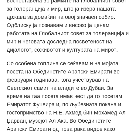
воспоставена во рамките на Глобалниот совет
за толеранција и мир, што ја избра нашата
држава за домаќин на овој значаен собир.
Одблиску ја познавам и високо ја ценам
работата на Глобалниот совет за толеранција и
мир и неговата доследна посветеност на
дијалогот, соживотот и културата на мирот.
Со особена топлина се сеќавам и на мојата
посета на Обединетите Арапски Емирати во
февруари годинава, кога учествував на
Светскиот самит на владите во Дубаи. За
време на таа посета имав чест да го посетам
Емиратот Фуџеира и, по љубезната покана и
гостопримство на Н.Е. Ахмед бин Мохамед Ал
Џарван, музејот Ал Ака. Во Обединетите
Арапски Емирати од прва рака видов како