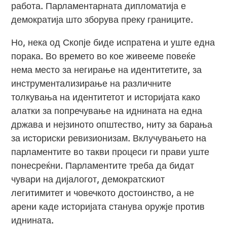
работа. Парламентарната дипломатија е
демократија што зборува преку границите.
Но, нека од Скопје биде испратена и уште една
порака. Во времето во кое живееме повеќе
нема место за негирање на идентитетите, за
инструментализирање на различните
толкувања на идентитетот и историјата како
алатки за попречување на иднината на една
држава и нејзиното општество, ниту за барања
за историски ревизионизам. Вклучувањето на
парламентите во такви процеси ги прави уште
понесреќни. Парламентите треба да бидат
чувари на дијалогот, демократскиот
легитимитет и човечкото достоинство, а не
арени каде историјата станува оружје против
иднината.