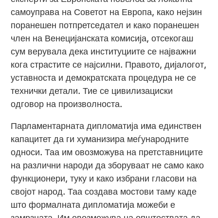
самоуправа на Советот на Европа, како нејзин
поранешен потпретседател и како поранешен
член на Венецијанската комисија, отсекогаш
сум верувала дека институциите се најважни
кога страстите се најсилни. Правото, дијалогот,
уставноста и демократската процедура не се
технички детали. Тие се цивилизациски
одговор на произволноста.
Парламентарната дипломатија има единствен
капацитет да ги хуманизира меѓународните
односи. Таа им овозможува на претставниците
на различни народи да зборуваат не само како
функционери, туку и како избрани гласови на
својот народ. Таа создава мостови таму каде
што формалната дипломатија можеби е
замрзната. Им овозможува на општествата да