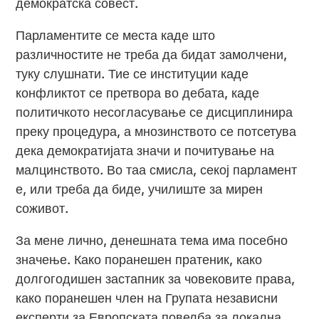
демократска совест.
Парламентите се места каде што
различностите не треба да бидат замолчени,
туку слушнати. Тие се институции каде
конфликтот се претвора во дебата, каде
политичкото несогласување се дисциплинира
преку процедура, а мнозинството се потсетува
дека демократијата значи и почитување на
малцинството. Во таа смисла, секој парламент
е, или треба да биде, училиште за мирен
соживот.
За мене лично, денешната тема има посебно
значење. Како поранешен пратеник, како
долгогодишен застапник за човековите права,
како поранешен член на Групата независни
експерти за Европската повелба за локална