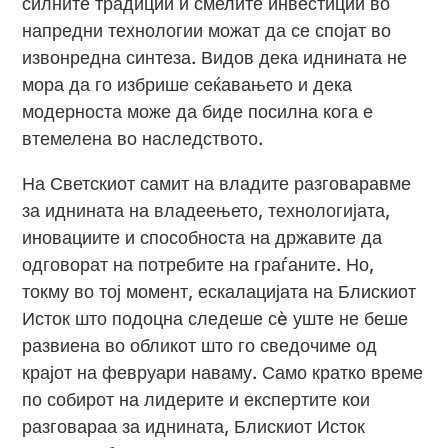
силните традиции и смелите инвестиции во
напредни технологии можат да се спојат во
извонредна синтеза. Видов дека иднината не
мора да го избрише сеќавањето и дека
модерноста може да биде посилна кога е
втемелена во наследството.
На Светскиот самит на владите разговаравме
за иднината на владеењето, технологијата,
иновациите и способноста на државите да
одговорат на потребите на граѓаните. Но,
токму во тој момент, ескалацијата на Блискиот
Исток што подоцна следеше сè уште не беше
развиена во обликот што го сведочиме од
крајот на февруари наваму. Само кратко време
по собирот на лидерите и експертите кои
разговараа за иднината, Блискиот Исток