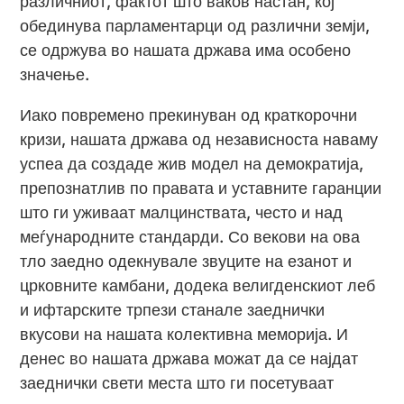
различниот, фактот што ваков настан, кој
обединува парламентарци од различни земји,
се одржува во нашата држава има особено
значење.
Иако повремено прекинуван од краткорочни
кризи, нашата држава од независноста наваму
успеа да создаде жив модел на демократија,
препознатлив по правата и уставните гаранции
што ги уживаат малцинствата, често и над
меѓународните стандарди. Со векови на ова
тло заедно одекнувале звуците на езанот и
црковните камбани, додека велигденскиот леб
и ифтарските трпези станале заеднички
вкусови на нашата колективна меморија. И
денес во нашата држава можат да се најдат
заеднички свети места што ги посетуваат