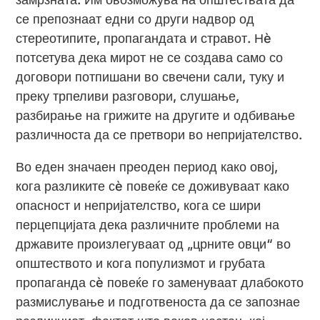
се препознаат едни со други надвор од
стереотипите, пропагандата и стравот. Нè
потсетува дека мирот не се создава само со
договори потпишани во свечени сали, туку и
преку трпеливи разговори, слушање,
разбирање на грижите на другите и одбивање
различноста да се претвори во непријателство.
Во еден значаен преоден период како овој,
кога разликите сè повеќе се доживуваат како
опасност и непријателство, кога се шири
перцепцијата дека различните проблеми на
државите произлегуваат од „црните овци“ во
општеството и кога популизмот и грубата
пропаганда сè повеќе го заменуваат длабокото
размислување и подготвеноста да се запознае