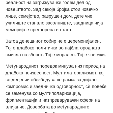
реалност на загрижувачки голем дел од
човештвото. Зад секоја бројка стои човечко
лице, семејство, разрушен дом, дете чие
училиште станало засолниште, заедница чија
меморија е претворена во тага.
Затоа денешниот собир не е церемонијален.
Тој е длабоко политички во најблагородната
смисла на зборот. Тој е морален. Тој е човечки.
Меѓународниот поредок минува низ период на
длабока неизвесност. Мултилатерализмот, кој
со децении обезбедуваше рамка за дијалог,
компромис и заедничка одговорност, сè повеќе
се заменува со мултиполаризација,
фрагментација и натпреварувачки сфери на
влијание. Довербата во меѓународните