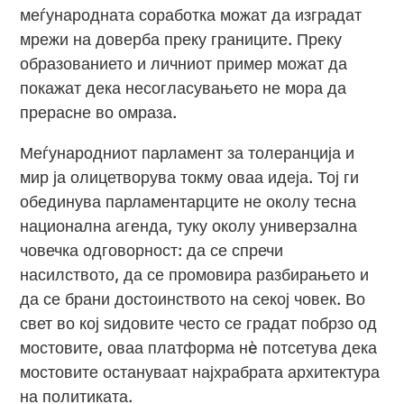
меѓународната соработка можат да изградат
мрежи на доверба преку границите. Преку
образованието и личниот пример можат да
покажат дека несогласувањето не мора да
прерасне во омраза.
Меѓународниот парламент за толеранција и
мир ја олицетворува токму оваа идеја. Тој ги
обединува парламентарците не околу тесна
национална агенда, туку околу универзална
човечка одговорност: да се спречи
насилството, да се промовира разбирањето и
да се брани достоинството на секој човек. Во
свет во кој ѕидовите често се градат побрзо од
мостовите, оваа платформа нè потсетува дека
мостовите остануваат најхрабрата архитектура
на политиката.