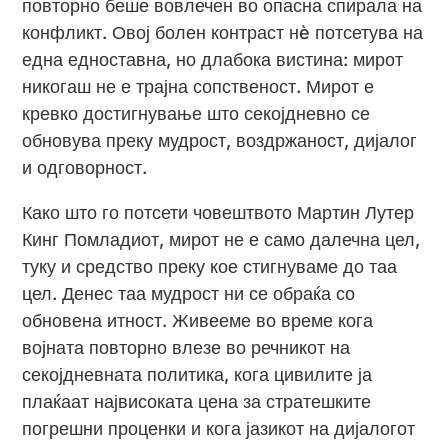
повторно беше вовлечен во опасна спирала на
конфликт. Овој болен контраст нè потсетува на
една едноставна, но длабока вистина: мирот
никогаш не е трајна сопственост. Мирот е
кревко достигнување што секојдневно се
обновува преку мудрост, воздржаност, дијалог
и одговорност.
Како што го потсети човештвото Мартин Лутер
Кинг Помладиот, мирот не е само далечна цел,
туку и средство преку кое стигнуваме до таа
цел. Денес таа мудрост ни се обраќа со
обновена итност. Живееме во време кога
војната повторно влезе во речникот на
секојдневната политика, кога цивилите ја
плаќаат највисоката цена за стратешките
погрешни проценки и кога јазикот на дијалогот