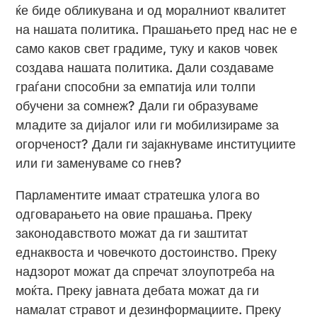
ќе биде обликувана и од моралниот квалитет
на нашата политика. Прашањето пред нас не е
само каков свет градиме, туку и каков човек
создава нашата политика. Дали создаваме
граѓани способни за емпатија или толпи
обучени за сомнеж? Дали ги образуваме
младите за дијалог или ги мобилизираме за
огорченост? Дали ги зајакнуваме институциите
или ги заменуваме со гнев?
Парламентите имаат стратешка улога во
одговарањето на овие прашања. Преку
законодавството можат да ги заштитат
еднаквоста и човечкото достоинство. Преку
надзорот можат да спречат злоупотреба на
моќта. Преку јавната дебата можат да ги
намалат стравот и дезинформациите. Преку