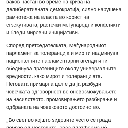
ваков настан во време на криза на
делиберативната демократија, силно нарушена
рамнотежа на власта во корист на
егзекутивата, растечки меѓународни конфликти
и бледи мировни иницијативи.
Според претседателката, Меѓународниот
парламент за толеранција и мир ги надминува
националните парламентарни агенди и ги
обединува пратениците околу универзалните
вредности, како мирот и толеранцијата.
Неговата примарна цел е да ја разбуди
човечката одговорност во оневозможувањето
на насилството, промовирањето разбирање и
одбраната на човековото достоинство.
„Во свет во којшто ѕидовите често се градат
побрзо од мостовите, оваа платформа нè