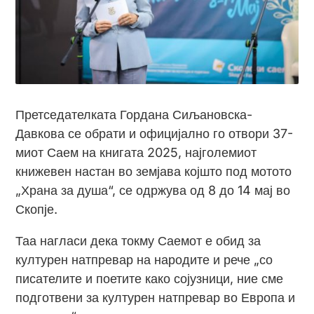
Претседателката Гордана Сиљановска-
Давкова се обрати и официјално го отвори 37-
миот Саем на книгата 2025, најголемиот
книжевен настан во земјава којшто под мотото
„Храна за душа“, се одржува од 8 до 14 мај во
Скопје.
Таа нагласи дека токму Саемот е обид за
културен натпревар на народите и рече „со
писателите и поетите како сојузници, ние сме
подготвени за културен натпревар во Европа и