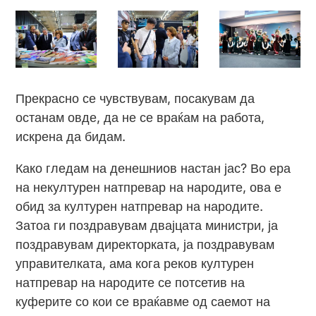
Прекрасно се чувствувам, посакувам да
останам овде, да не се враќам на работа,
искрена да бидам.
Како гледам на денешниов настан јас? Во ера
на некултурен натпревар на народите, ова е
обид за културен натпревар на народите.
Затоа ги поздравувам двајцата министри, ја
поздравувам директорката, ја поздравувам
управителката, ама кога реков културен
натпревар на народите се потсетив на
куферите со кои се враќавме од саемот на