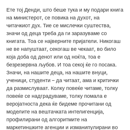
Ете тој Денди, што беше тука и му подари книга
на министерот, се повика на духот, на
читачкиот дух. Тие се мислечки суштества,
значи од деца треба да ги заразуваме со
книгата. Тоа се најверните пријатели. Никогаш
не ве напуштаат, секогаш ве чекаат, во било
која доба од денот или од ноќта, тоа е
безрезервна љубов. И тоа секој ќе го посака.
Значи, на нашите деца, на нашите внуци,
ученици, студенти – да читаат, ама и критички
да размислуваат. Колку повеќе читаме, толку
повеќе се надградуваме, толку помала е
веројатноста дека ќе бидеме прочитани од
моделите на вештачката интелигенција,
профилирани од алгоритмите на
маркетиншките агенции и изманипулирани во