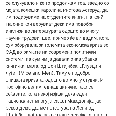
се случувало и ќе го продолжам тоа, заедно со
мојата колешка Каролина Ристова Астеруд, да
им подаруваме на студентите книги. На кои?
На оние кои веруваат дека има подобри
анализи во литературата одошто во многу
научни трудови. Еве, пример ќе ви дадам. Кога
сум зборувала за големата економска криза во
САД во рамките на современи политички
системи, па сум им ја давала онаа убавка
книгичка, мала, од Џон Штајнбек, „Глувци и
луѓе“ (Mice and Men). Таму е подобро
опишана кризата, одошто во многу студии. И
постојано велам, еднаш цинично, ако се
сеќавате, кога некој изјави дека еден
националист многу ја сакал Македонија, јас
реков дека, да, ме потсетува на Лени од
Штајнбек, кој толку ја сакаше девојката, што ја