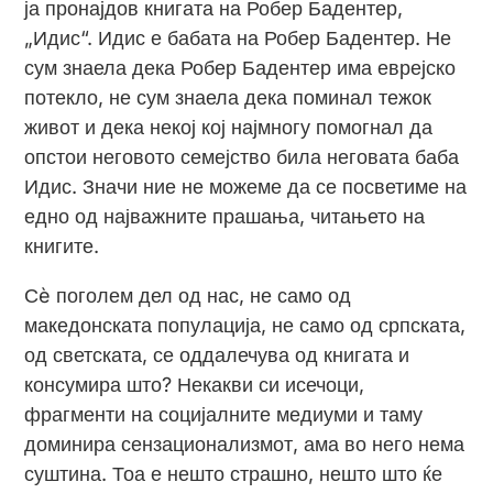
ја пронајдов книгата на Робер Бадентер,
„Идис“. Идис е бабата на Робер Бадентер. Не
сум знаела дека Робер Бадентер има еврејско
потекло, не сум знаела дека поминал тежок
живот и дека некој кој најмногу помогнал да
опстои неговото семејство била неговата баба
Идис. Значи ние не можеме да се посветиме на
едно од најважните прашања, читањето на
книгите.
Сè поголем дел од нас, не само од
македонската популација, не само од српската,
од светската, се оддалечува од книгата и
консумира што? Некакви си исечоци,
фрагменти на социјалните медиуми и таму
доминира сензационализмот, ама во него нема
суштина. Тоа е нешто страшно, нешто што ќе