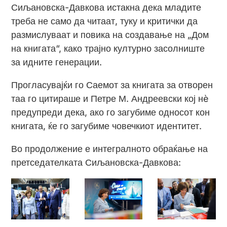
Сиљановска-Давкова истакна дека младите
треба не само да читаат, туку и критички да
размислуваат и повика на создавање на „Дом
на книгата“, како трајно културно засолниште
за идните генерации.
Прогласувајќи го Саемот за книгата за отворен
таа го цитираше и Петре М. Андреевски кој нè
предупреди дека, ако го загубиме односот кон
книгата, ќе го загубиме човечкиот идентитет.
Во продолжение е интегралното обраќање на
претседателката Сиљановска-Давкова: