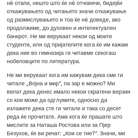
нè отапи, нешто што ќе нè отчовечи, бидејќи
откажувањето од читањето значи откажување
од размислувањето и тоа ќе нè доведе, ако
продолжиме, до духовен и интелектуален
банкрот. Не ми веруваат некои од моите
студенти, или од пријателите кога ќе им кажам
дека ние во гимназија ги читавме секогаш
нобеловците по литература.
Не ми веруваат кога им кажувам дека сме ги
читале „Војна и мир“, па зар е можно? Ми
велат дека денес имало некои скратени верзии
со кои може да одглумите, односно да
излажете дека сте ги читале и така со десет
реда ќе прочитате. Ама кога ќе прашате што
мислите за Наташа Ростова или за Пјер
Безухов, ќе ви речат: „Кои се тие?“. Значи, ми