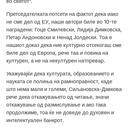
во светот“.
Претседателката потсети на фактот дека иако
не сме дел од ЕУ, наши автори биле во 10-те
наградени: Гоце Смилевски, Лидија Димковска,
Петaр Андоновски и Ненад Јолдески. Тоа е
нашиот доказ дека ние културно отсекогаш сме
биле дел од Европа, рече таа и повика на
културен, а не на некултурен натпревар.
Укажувајќи дека културата, образованието и
науката се полиња на рамноправност, каде
што нема мали и големи, Сиљановска-Давкова
рече дека откажувањето од читање, значи
откажување од размислување и ако така
продолжиме, тоа ќе не доведе до духовен и
интелектуален банкрот.