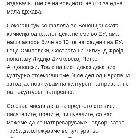
издавачи. Тие се највредното нешто за една
мала држава.
Секогаш сум се фалела во Венецијанската
комисија од фактот дека не сме во ЕУ, ама
наши автори биле во 10-те наградени на ЕУ.
Гоце Смилевски, Сестрата на Зигмунд Фројд,
понатаму Лидија Димковска, Петре
Андоновски. Тоа е нашиот доказ дека ние
културно отсекогаш сме биле дел од Европа. И
затоа јас повикувам на културен натпревар, не
на некултурен натпревар.
Со оваа мисла дека највредното сте вие,
писателите, поетите, пишувачите, со вас
можеме да се натпреваруваме надвор, затоа
треба да вложуваме во култура, во