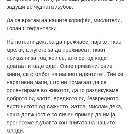
задуши во чудната љубов.
Да се вратам на нашите корифеи, мислители,
Горан Стефановски.
Нè потсети дека за да преживее, пајакот ткае
мрежи, а луѓето за да преживеат, ткаат
приказни за тоа, кои се, што се, од каде
доаѓаат и каде одат. Овие приказни, овие
книги, се столбот на нашиот идентитет. Тие се
наративни мапи, што ни помагаат да се
ориентираме во животот, да го разликуваме
доброто од злото, вредното од безвредното,
вистинитото од лажното. Затоа, мислам дека,
наша должност е со личен пример да им ја
пренесеме љубовта кон книгата на нашите
млади.