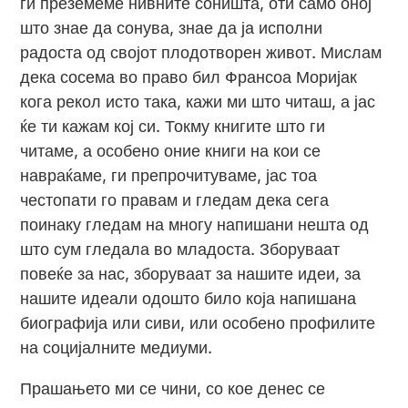
ги преземеме нивните соништа, оти само оној
што знае да сонува, знае да ја исполни
радоста од својот плодотворен живот. Мислам
дека сосема во право бил Франсоа Моријак
кога рекол исто така, кажи ми што читаш, а јас
ќе ти кажам кој си. Токму книгите што ги
читаме, а особено оние книги на кои се
навраќаме, ги препрочитуваме, јас тоа
честопати го правам и гледам дека сега
поинаку гледам на многу напишани нешта од
што сум гледала во младоста. Зборуваат
повеќе за нас, зборуваат за нашите идеи, за
нашите идеали одошто било која напишана
биографија или сиви, или особено профилите
на социјалните медиуми.
Прашањето ми се чини, со кое денес се