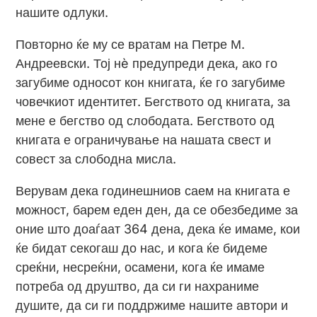
нашите одлуки.
Повторно ќе му се вратам на Петре М.
Андреевски. Тој нè предупреди дека, ако го
загубиме односот кон книгата, ќе го загубиме
човечкиот идентитет. Бегството од книгата, за
мене е бегство од слободата. Бегството од
книгата е ограничување на нашата свест и
совест за слободна мисла.
Верувам дека годинешниов саем на книгата е
можност, барем еден ден, да се обезбедиме за
оние што доаѓаат 364 дена, дека ќе имаме, кои
ќе бидат секогаш до нас, и кога ќе бидеме
среќни, несреќни, осамени, кога ќе имаме
потреба од друштво, да си ги нахраниме
душите, да си ги поддржиме нашите автори и