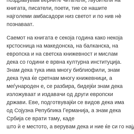
книгата, писатели, поети, тие се нашите
најголеми амбасадори низ светот и по нив нè
познаваат.
Саемот на книгата е секоја година како некоја
крстосница на македонска, на балканска, на
европска и на светска книжевност и мислам
дека со години е врвна културна институција.
Знам дека тука има многу библиофили, знам
дека тука ќе сретнам многу книжевници, а
меѓународен е, се разбира, бидејќи знам дека
изложуваат и издавачи од други европски
држави. Еве, подготвувајќи се видов дека има
од Сојузна Република Германија, а знам дека
Србија се врати таму, каде
што ѝ е местото, а верувам дека и ние ќе си го на