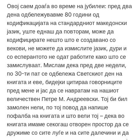
Oвој саем доаѓа во време на јубилеи: пред два
дена одбележувавме 80 години од
кодификацијата на стандардниот македонски
јазик, уште еднаш да повторам, може да
кодифицирате нешто што е создавано со
векови, не можете да измислите јазик, дури и
со есперантото не одат работите како што се
замислуваат. Mислам дека пред две недели,
по 30-ти пат се одбележа Светскиот ден на
книгата и еве, бидејки цитираа говорниците
пред мене и јас да се навратам на нашиот
величествен Петре М. Андреевски. Тој би бил
замолен нели, по тој повод да напише
пофалба на книгата и што вели тој – дека во
книгата имаме секогаш отворен простор да се
дружиме со сите луѓе и на сите далечини и да