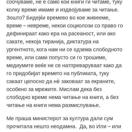
соочуваме, не е само кои книги ги читаме, туку
колку време имаме и издвојуваме за читање.
Зошто? Бидејќи времево во кое живееме,
време – невреме, некои социолози со право го
дефинираат како ера на расеаност, или ако
сакате, некоја тиранија, диктатура на
ургентното, кога нам ни се одзема слободното
време, или сами попусто си го трошиме,
медиумите веќе не се натпреваруваат како да
го придобијат времето на публиката, туку
сакаат целосно да нè заковаат за екраните,
особено за мрежите. Мислам дека без
слободно време нема читање на книги, а без
читање на книги нема размислување.
Ме праша министерот за култура дали сум
прочитала нешто неодамна. Да, во Или – или