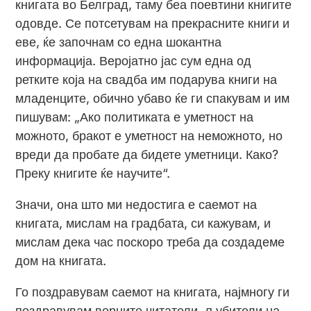
книгата во Белград, таму беа поевтини книгите
одовде. Се потсетувам на прекрасните книги и
еве, ќе започнам со една шокантна
информација. Веројатно јас сум една од
ретките која на свадба им подарува книги на
младенците, обично убаво ќе ги спакувам и им
пишувам: „Ако политиката е уметност на
можното, бракот е уметност на неможното, но
вреди да пробате да бидете уметници. Како?
Преку книгите ќе научите“.
Значи, она што ми недостига е саемот на
книгата, мислам на градбата, си кажувам, и
мислам дека час поскоро треба да создадеме
дом на книгата.
Го поздравувам саемот на книгата, најмногу ги
поздравувам верните читатели, љубители на