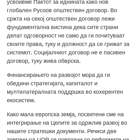
усвоивме Пактот за иднината како нов
глобален Русоов општествен договор. Во
сржта на секој општествен договор лежи
фундаментална вистина дека сите страни
делат одговорност не само да ги почитуваат
своите права, туку и должност да се грижат за
системот. Социјалниот договор не е пасивен
договор, туку жива обврска.
Финансирањето на развојот мора да ги
обедини стратегијата, капиталот и
мултилатералната поддршка во кохерентен
екосистем.
Како мала европска земја, посветени сме на
интегрирање на Целите за одржлив развој во
нашите стратешки документи. Речиси две
третини од ЦОР се поврзани со реформите на