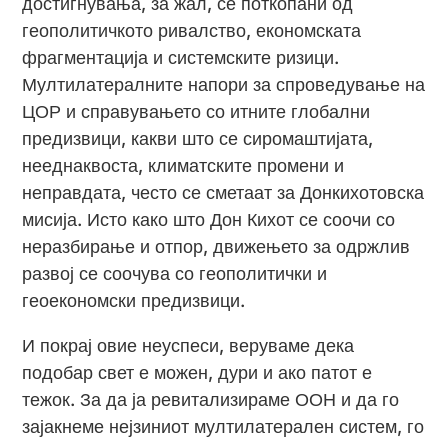
достигнувања, за жал, се поткопани од
геополитичкото ривалство, економската
фрагментација и системските ризици.
Мултилатералните напори за спроведување на
ЦОР и справувањето со итните глобални
предизвици, какви што се сиромаштијата,
нееднаквоста, климатските промени и
неправдата, често се сметаат за Донкихотовска
мисија. Исто како што Дон Кихот се соочи со
неразбирање и отпор, движењето за одржлив
развој се соочува со геополитички и
геоекономски предизвици.
И покрај овие неуспеси, веруваме дека
подобар свет е можен, дури и ако патот е
тежок. За да ја ревитализираме ООН и да го
зајакнеме нејзиниот мултилатерален систем, го