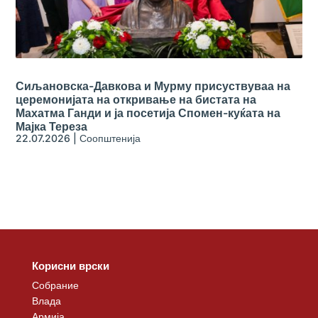
Сиљановска-Давкова и Мурму присуствуваа на
церемонијата на откривање на бистата на
Махатма Ганди и ја посетија Спомен-куќата на
Мајка Тереза
22.07.2026
|
Соопштенија
Корисни врски
Собрание
Влада
Армија