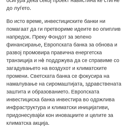
осигура дека секој проект навистина ќе стигне
до луѓето.
Во исто време, инвестициските банки ни
помагаат да ги претвориме идеите во опиплив
напредок. Преку Фондот за зелено
финансирање, Европската банка за обнова и
развој промовира правична енергетска
транзиција и нè поддржува да се справиме со
загадувањето на воздухот и климатските
промени. Светската банка се фокусира на
намалување на сиромаштијата, здравствената
заштита и образованието. Европската
инвестициска банка инвестира во одржлива
инфраструктура и климатски иницијативи,
придонесувајќи кон иновациите и целите за
климатска акција.