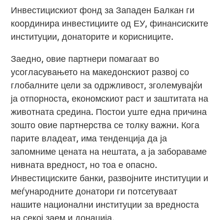
Инвестицискиот фонд за Западен Балкан ги
координира инвестициите од ЕУ, финансиските
институции, донаторите и корисниците.
Заедно, овие партнери помагаат во
усогласувањето на македонскиот развој со
глобалните цели за одржливост, зголемувајќи
ја отпорноста, економскиот раст и заштитата на
животната средина. Постои уште една причина
зошто овие партнерства се толку важни. Кога
парите владеат, има тенденција да ја
запомниме цената на нештата, а ја забораваме
нивната вредност, но тоа е опасно.
Инвестициските банки, развојните институции и
меѓународните донатори ги потсетуваат
нашите национални институции за вредноста
на секој заем и донација.