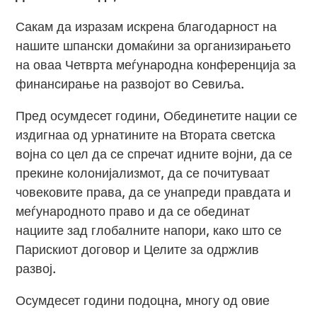
Сакам да изразам искрена благодарност на
нашите шпански домаќини за организирањето
на оваа Четврта меѓународна конференција за
финансирање на развојот во Севиља.
Пред осумдесет години, Обединетите нации се
издигнаа од урнатините на Втората светска
војна со цел да се спречат идните војни, да се
прекине колонијализмот, да се почитуваат
човековите права, да се унапреди правдата и
меѓународното право и да се обединат
нациите зад глобалните напори, како што се
Парискиот договор и Целите за одржлив
развој.
Осумдесет години подоцна, многу од овие