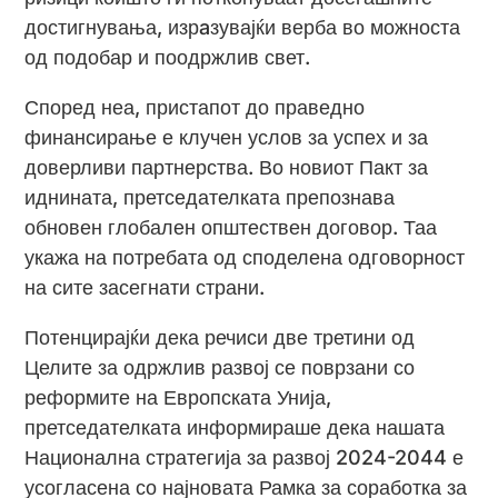
достигнувања, изрaзувајќи верба во можноста
од подобар и поодржлив свет.
Според неа, пристапот до праведно
финансирање е клучен услов за успех и за
доверливи партнерства. Во новиот Пакт за
иднината, претседателката препознава
обновен глобален општествен договор. Таа
укажа на потребата од споделена одговорност
на сите засегнати страни.
Потенцирајќи дека речиси две третини од
Целите за одржлив развој се поврзани со
реформите на Европската Унија,
претседателката информираше дека нашата
Национална стратегија за развој 2024-2044 е
усогласена со најновата Рамка за соработка за