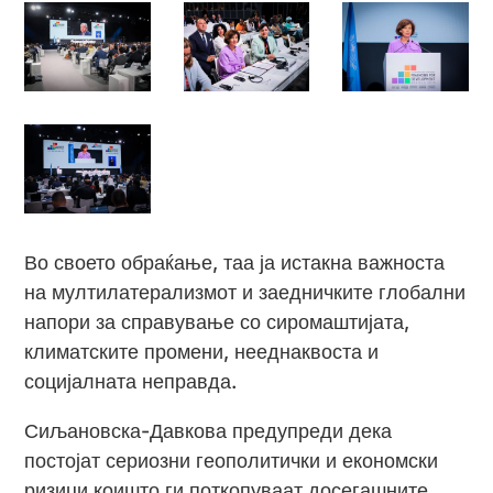
Во своето обраќање, таа ја истакна важноста
на мултилатерализмот и заедничките глобални
напори за справување со сиромаштијата,
климатските промени, нееднаквоста и
социјалната неправда.
Сиљановска-Давкова предупреди дека
постојат сериозни геополитички и економски
ризици коишто ги поткопуваат досегашните