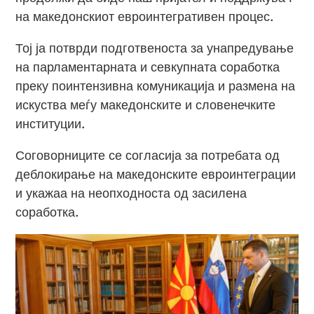
на македонскиот евроинтегративен процес.
Тој ја потврди подготвеноста за унапредување
на парламентарната и севкупната соработка
преку поинтензивна комуникација и размена на
искуства меѓу македонските и словенечките
институции.
Соговорниците се согласија за потребата од
деблокирање на македонските евроинтеграции
и укажаа на неопходноста од засилена
соработка.