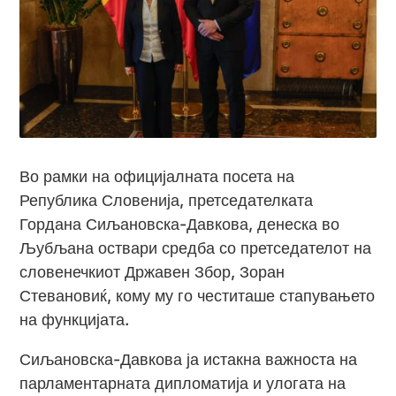
Во рамки на официјалната посета на
Република Словенија, претседателката
Гордана Сиљановска-Давкова, денеска во
Љубљана оствари средба со претседателот на
словенечкиот Државен Збор, Зоран
Стевановиќ, кому му го честиташе стапувањето
на функцијата.
Сиљановска-Давкова ја истакна важноста на
парламентарната дипломатија и улогата на