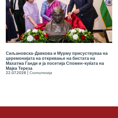
Сиљановска-Давкова и Мурму присуствуваа на
церемонијата на откривање на бистата на
Махатма Ганди и ја посетија Спомен-куќата на
Мајка Тереза
22.07.2026
|
Соопштенија