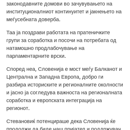
законодавните домови во зачувувањето на
институционалниот континуитет и јакнењето на
меѓусебната доверба.
Таа ја поздрави работата на пратеничките
групи за соработка и посочи на потребата од
натамошно продлабочување на
парламентарните врски.
Според неа, Словенија е мост меѓу Балканот и
Централна и Западна Европа, добро ги
разбира историските и регионалните околности
и јасно ја согледува важноста на регионалната
соработка и европската интеграција на
регионот.
Стевановиќ потенцираше дека Словенија ќе
продолжи да биде наш пријател и поддржувач