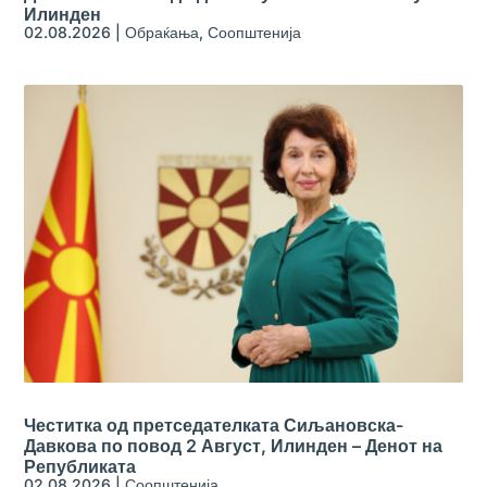
Илинден
02.08.2026
|
Обраќања
,
Соопштенија
Честитка од претседателката Сиљановска-
Давкова по повод 2 Август, Илинден – Денот на
Републиката
02.08.2026
|
Соопштенија